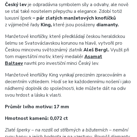
Český lev
je odpradávna symbolem síly a odvahy, ale nově
se stal také nositelem přepychu a elegance. Zdobí totiž
luxusní šperk
– pár zlatých manžetových knoflíčků
z výjimečné řady
King,
které jsou posázeny
diamanty.
Manžetové knoflíčky, které předkládají českou heraldickou
šelmu se Svatováclavskou korunou na hlavě, vytvořil pro
Českou mincovnu světoznámý zlatník
Aleš Bergl.
Využil při
tom majestátní motiv, který medailér
Asamat
Baltaev
navrhl pro investiční minci Český lev.
Manžetové knoflíčky King vynikají precizním zpracováním a
decentním vzhledem. Hodí se ke každodennímu nošení i jako
nádherný doplněk do společnosti, kde můžete dát na odiv
svou hrdost a lásku k vlasti.
Průměr lvího motivu: 17 mm
Hmotnost kamenů: 0,072 ct
Zlaté šperky – na rozdíl od stříbrných a bižuterních – nemění
svou barvu a jejich hodnota je na vzestupu. Rovněž diamanty