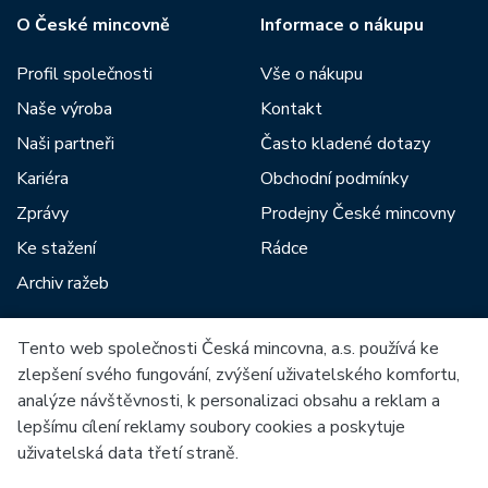
O České mincovně
Informace o nákupu
Profil společnosti
Vše o nákupu
Naše výroba
Kontakt
Naši partneři
Často kladené dotazy
Kariéra
Obchodní podmínky
Zprávy
Prodejny České mincovny
Ke stažení
Rádce
Archiv ražeb
Tento web společnosti Česká mincovna, a.s. používá ke
Mezi naše partnery patří:
zlepšení svého fungování, zvýšení uživatelského komfortu,
analýze návštěvnosti, k personalizaci obsahu a reklam a
lepšímu cílení reklamy soubory cookies a poskytuje
uživatelská data třetí straně.