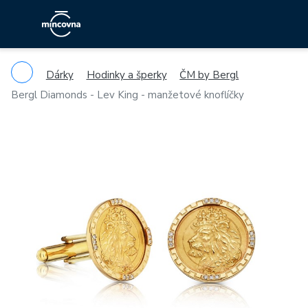
Dárky
Hodinky a šperky
ČM by Bergl
Bergl Diamonds - Lev King - manžetové knoflíčky
Previous
Ne