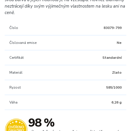
neztrácejí díky svým výjimečným vlastnostem na lesku ani na
ceně.
Číslo
83079-799
Číslovaná emise
Ne
Certifikát
Standardní
Materiál
Zlato
Ryzost
585/1000
Váha
6,26 g
98 %