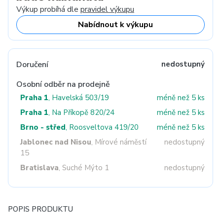
Výkup probíhá dle
pravidel výkupu
Nabídnout k výkupu
Doručení
nedostupný
Osobní odběr na prodejně
Praha 1
, Havelská 503/19
méně než 5 ks
Praha 1
, Na Příkopě 820/24
méně než 5 ks
Brno - střed
, Roosveltova 419/20
méně než 5 ks
Jablonec nad Nisou
, Mírové náměstí
nedostupný
15
Bratislava
, Suché Mýto 1
nedostupný
POPIS PRODUKTU