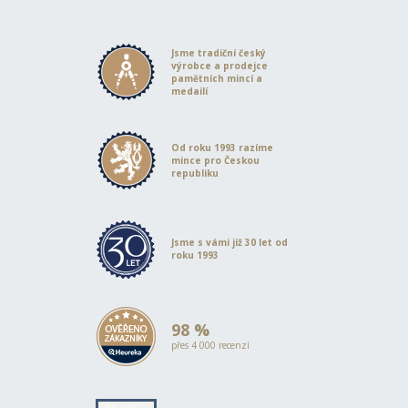
Jsme tradiční český
výrobce a prodejce
pamětních mincí a
medailí
Od roku 1993 razíme
mince pro Českou
republiku
Jsme s vámi již 30 let od
roku 1993
98 %
přes 4 000 recenzí