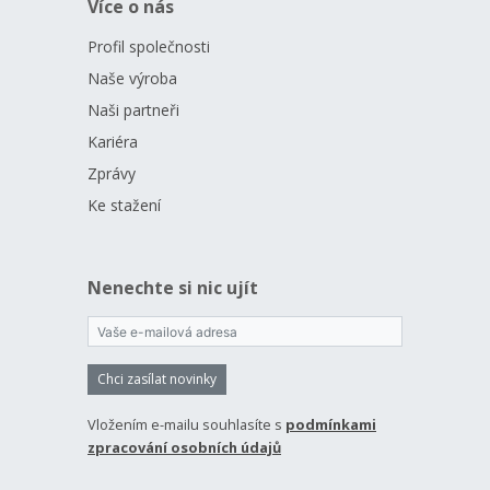
Více o nás
Profil společnosti
Naše výroba
Naši partneři
Kariéra
Zprávy
Ke stažení
Nenechte si nic ujít
Chci zasílat novinky
Vložením e-mailu souhlasíte s
podmínkami
zpracování osobních údajů