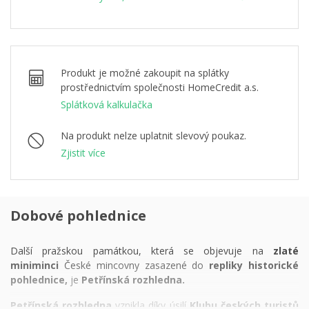
Produkt je možné zakoupit na splátky
prostřednictvím společnosti HomeCredit a.s.
Splátková kalkulačka
Na produkt nelze uplatnit slevový poukaz.
Zjistit více
Dobové pohlednice
Další pražskou památkou, která se objevuje na
zlaté
miniminci
České mincovny zasazené do
repliky historické
pohlednice,
je
Petřínská rozhledna.
Petřínská rozhledna
vznikla díky úsilí
Klubu českých turistů