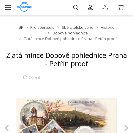
Pro sběratele
Sběratelské série
Historie
Dobové pohlednice
Zlatá mince Dobové pohlednice Praha - Petřín proof
Zlatá mince Dobové pohlednice Praha
- Petřín proof
Otočit
Previous
N