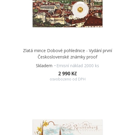
Balení
Blistr
Balení kapsle
Ano
Zlatá mince Dobové pohlednice - Vydání první
Československé známky proof
Skladem
Emisní náklad 2000 ks
2 990 Kč
osvobozeno od DPH