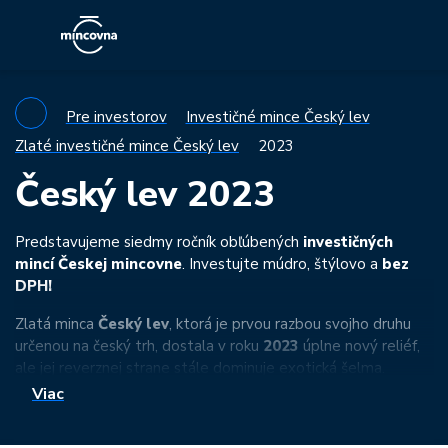
Pre investorov
Investičné mince Český lev
Zlaté investičné mince Český lev
2023
Český lev 2023
Predstavujeme siedmy ročník obľúbených
investičných
mincí Českej mincovne
. Investujte múdro, štýlovo a
bez
DPH!
Zlatá minca
Český lev
, ktorá je prvou razbou svojho druhu
určenou na český trh, dostala v roku
2023
úplne nový reliéf,
ale jej reverznej strane stále dominuje exotická šelma.
Netradične realisticky vyobrazený symbol Čiech
Viac
stráži
svätováclavskú korunu
a na averznej strane ho
sprevádza orlica, ktorá je syntézou svätováclavského,