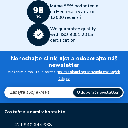
Máme 98% hodnotenie
na Heureka a viac ako
12000 recenzií
We guarantee quality
with ISO 9001:2015
certification
Nenechajte si nič ujsť a odoberajte náš
newsletter
Vložením e-mailu súhlasíte s
podmienkami spracovania osobných
údajov
Odoberať newsletter
Zostaňte s nami v kontakte
+421 940 644 668