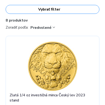
moravského a sliezskeho dravca. Kompozíciu dotvárajú ešte
lístky lipy – národného stromu.
Vybrať filter
8 produktov
Zoradiť podľa:
Predvolené
Zlatá 1/4 oz investičná minca Český lev 2023
stand