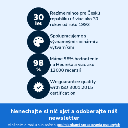
Razíme mince pre Českú
republiku už viac ako 30
rokov od roku 1993
Spolupracujeme s
významnými sochármi a
výtvarníkmi
Máme 98% hodnotenie
na Heureka a viac ako
12000 recenzií
We guarantee quality
with ISO 9001:2015
certification
Nenechajte si nič ujsť a odoberajte náš
newsletter
Vložením e-mailu súhlasíte s
podmienkami spracovania osobných