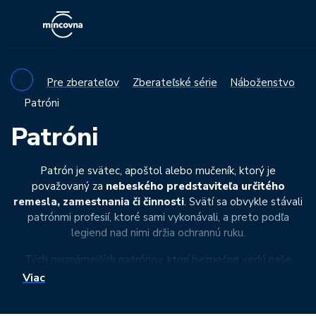
Pre zberateľov
Zberateľské série
Náboženstvo
Patróni
Patróni
Patrón je svätec, apoštol alebo mučeník, ktorý je
považovaný za
nebeského predstaviteľa určitého
remesla, zamestnania či činnosti
. Svätí sa obvykle stávali
patrónmi profesií, ktoré sami vykonávali, a preto podľa
legiend nad nimi držia ochrannú ruku.
Tých najznámejších patrónov, ktorí bezpečne vedú naše
kroky, postupne predstavuje rad
zlatých minimincí
Českej
Viac
mincovne. Stanú sa talizmanom pre šťastie aj originálnym
prírastkom do zbierky.