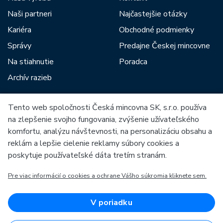
Naši partneri
Najčastejšie otázky
Kariéra
Obchodné podmienky
Správy
Predajne Českej mincovne
Na stiahnutie
Poradca
Archív razieb
Tento web spoločnosti Česká mincovna SK, s.r.o. používa
Medzi našich partnerov patria:
na zlepšenie svojho fungovania, zvýšenie užívateľského
komfortu, analýzu návštevnosti, na personalizáciu obsahu a
reklám a lepšie cielenie reklamy súbory cookies a
poskytuje používateľské dáta tretím stranám.
Pre viac informácií o cookies a ochrane Vášho súkromia kliknete sem.
Európska únia
Európsky fond pre regionálny rozvoj
OP Podnikanie a inovácie pre konkurencieschopnosť
Európska únia
V poriadku
Európsky fond pre regionálny rozvoj
Investície do vašej budúcnosti