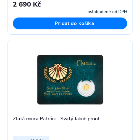
2 690 Kč
oslobodené od DPH
Pridať do košíka
Zlatá minca Patróni - Svätý Jakub proof