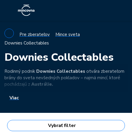
Pre zberateľov
Mince sveta
Downies Collectables
Downies Collectables
Rodinný podnik
Downies Collectables
otvára zberateľom
brány do sveta nevšedných pokladov – najmä mincí, ktoré
pochádzajú z
Austrálie.
Viac
Vybrať filter