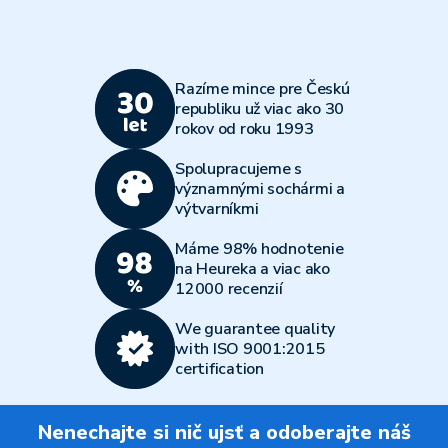
Razíme mince pre Českú
republiku už viac ako 30
rokov od roku 1993
Spolupracujeme s
významnými sochármi a
výtvarníkmi
Máme 98% hodnotenie
na Heureka a viac ako
12000 recenzií
We guarantee quality
with ISO 9001:2015
certification
Nenechajte si nič ujsť a odoberajte náš