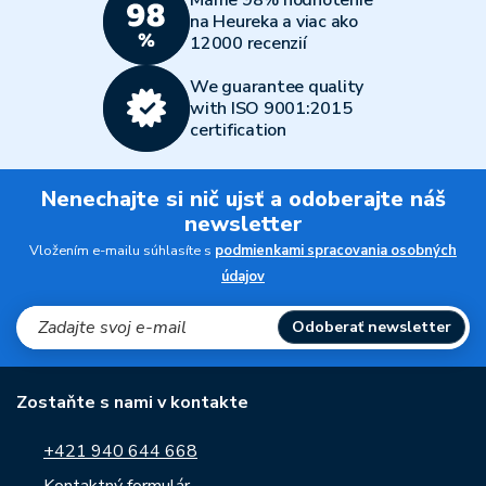
na Heureka a viac ako
12000 recenzií
We guarantee quality
with ISO 9001:2015
certification
Nenechajte si nič ujsť a odoberajte náš
newsletter
Vložením e-mailu súhlasíte s
podmienkami spracovania osobných
údajov
Odoberať newsletter
Zostaňte s nami v kontakte
+421 940 644 668
Kontaktný formulár