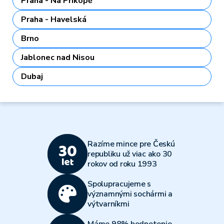
Praha - Na Příkopě
Praha - Havelská
Brno
Jablonec nad Nisou
Dubaj
Razíme mince pre Českú
republiku už viac ako 30
rokov od roku 1993
Spolupracujeme s
významnými sochármi a
výtvarníkmi
Máme 98% hodnotenie