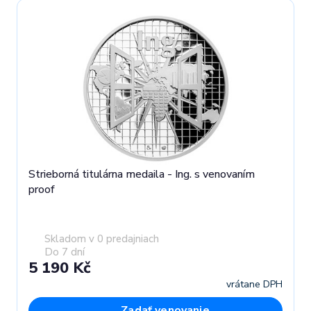
Strieborná titulárna medaila - Ing. s venovaním
proof
Skladom v 0 predajniach
Do 7 dní
5 190 Kč
vrátane DPH
Zadať venovanie