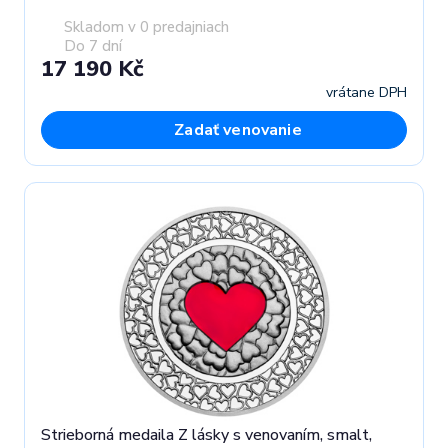
Skladom v 0 predajniach
Do 7 dní
17 190 Kč
vrátane DPH
Zadať venovanie
Strieborná medaila Z lásky s venovaním, smalt,