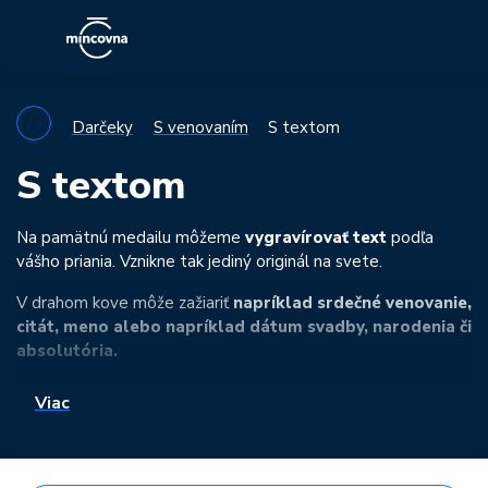
Darčeky
S venovaním
S textom
S textom
Na pamätnú medailu môžeme
vygravírovať text
podľa
vášho priania. Vznikne tak jediný originál na svete.
V drahom kove môže zažiariť
napríklad srdečné venovanie,
citát, meno alebo napríklad dátum svadby, narodenia či
absolutória.
Ďalšie informácie o použitej technológii a procese
Viac
objednávania nájdete
tu
.
Pokiaľ si z nasledujúcej ponuky razených motívov
nevyberiete, ponúkame aj medaily s
obojstrannou