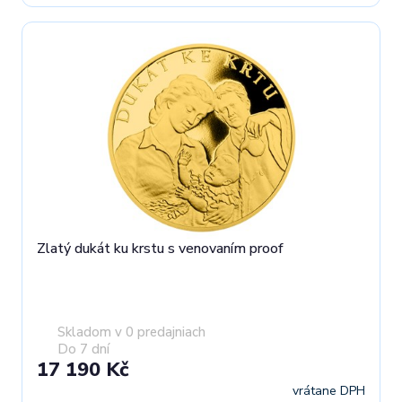
Zlatý dukát ku krstu s venovaním proof
Skladom v 0 predajniach
Do 7 dní
17 190 Kč
vrátane DPH