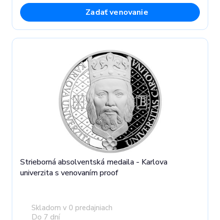
Zadať venovanie
Strieborná absolventská medaila - Karlova
univerzita s venovaním proof
Skladom v 0 predajniach
Do 7 dní