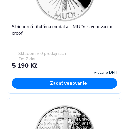
Strieborná titulárna medaila - MUDr. s venovaním
proof
Skladom v 0 predajniach
Do 7 dní
5 190 Kč
vrátane DPH
Zadať venovanie