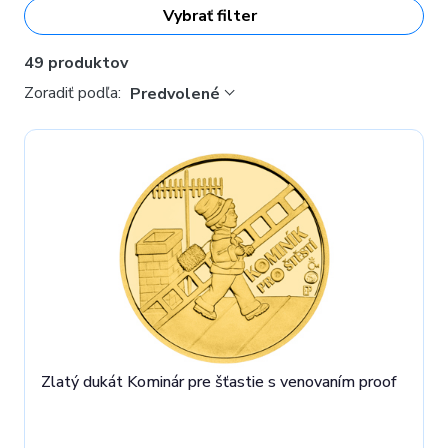
Vybrať filter
personifikáciou.
Tie majú priestor na vyrytie vášho textu,
fotografie, loga alebo napríklad jednoduchej grafiky na
reverznej aj averznej strane! Viac o tejto zákazkovej výrobe
49 produktov
sa dozviete
tu
.
Zoradiť podľa:
Predvolené
Zlatý dukát Kominár pre šťastie s venovaním proof