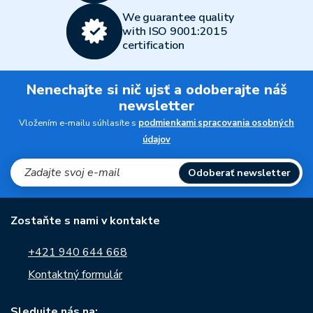
We guarantee quality
with ISO 9001:2015
certification
Nenechajte si nič ujsť a odoberajte náš
newsletter
Vložením e-mailu súhlasíte s
podmienkami spracovania osobných
údajov
Odoberať newsletter
Zostaňte s nami v kontakte
+421 940 644 668
Kontaktný formulár
Sledujte nás na: