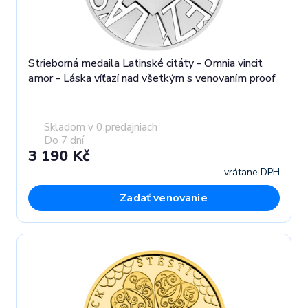
Strieborná medaila Latinské citáty - Omnia vincit
amor - Láska víťazí nad všetkým s venovaním proof
Skladom v 0 predajniach
Do 7 dní
3 190 Kč
vrátane DPH
Zadať venovanie