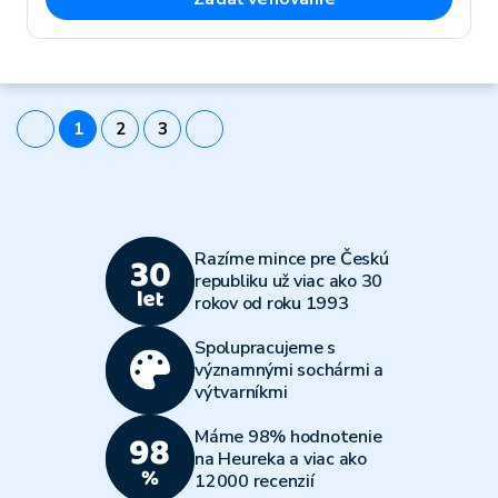
1
2
3
Razíme mince pre Českú
republiku už viac ako 30
rokov od roku 1993
Spolupracujeme s
významnými sochármi a
výtvarníkmi
Máme 98% hodnotenie
na Heureka a viac ako
12000 recenzií