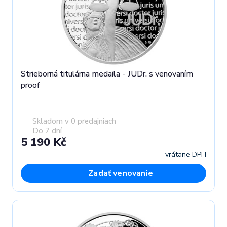
Strieborná titulárna medaila - JUDr. s venovaním
proof
Skladom v 0 predajniach
Do 7 dní
5 190 Kč
vrátane DPH
Zadať venovanie