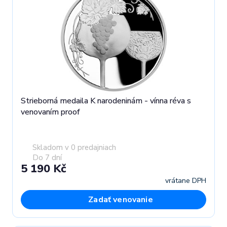
Strieborná medaila K narodeninám - vínna réva s
venovaním proof
Skladom v 0 predajniach
Do 7 dní
5 190 Kč
vrátane DPH
Zadať venovanie