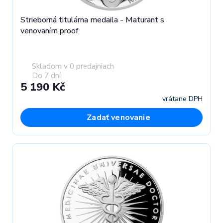
Strieborná titulárna medaila - Maturant s
venovaním proof
Skladom v 0 predajniach
Do 7 dní
5 190 Kč
vrátane DPH
Zadať venovanie