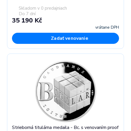
Skladom v 0 predajniach
Do 7 dní
35 190 Kč
vrátane DPH
Zadať venovanie
Strieborná titulárna medaila - Bc. s venovaním proof