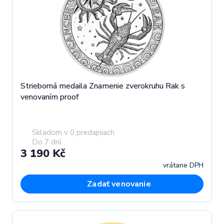
Strieborná medaila Znamenie zverokruhu Rak s
venovaním proof
Skladom v 0 predajniach
Do 7 dní
3 190 Kč
vrátane DPH
Zadať venovanie