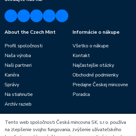
About the Czech Mint
Informácie o nákupe
Profil spoločnosti
Všetko o nákupe
Naša výroba
Kontakt
Naši partneri
Najčastejšie otázky
Kariéra
Obchodné podmienky
Správy
Predajne Českej mincovne
Na stiahnutie
Poradca
Archív razieb
Tento web spoločnosti Česká mincovna SK, s.r.o. používa
Medzi našich partnerov patria:
na zlepšenie svojho fungovania, zvýšenie užívateľského