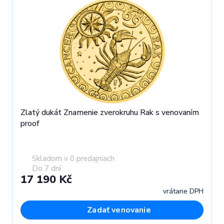
Zlatý dukát Znamenie zverokruhu Rak s venovaním
proof
Skladom v 0 predajniach
Do 7 dní
17 190 Kč
vrátane DPH
Zadať venovanie