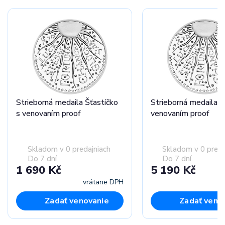
Strieborná medaila Šťastíčko
Strieborná medaila Š
s venovaním proof
venovaním proof
Skladom v 0 predajniach
Skladom v 0 preda
Do 7 dní
Do 7 dní
1 690 Kč
5 190 Kč
vrátane DPH
vr
Zadať venovanie
Zadať veno