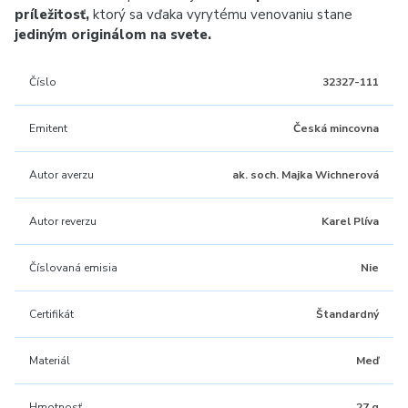
príležitosť,
ktorý sa vďaka vyrytému venovaniu stane
jediným originálom na svete.
Číslo
32327-111
Emitent
Česká mincovna
Autor averzu
ak. soch. Majka Wichnerová
Autor reverzu
Karel Plíva
Číslovaná emisia
Nie
Certifikát
Štandardný
Materiál
Meď
Hmotnosť
27 g