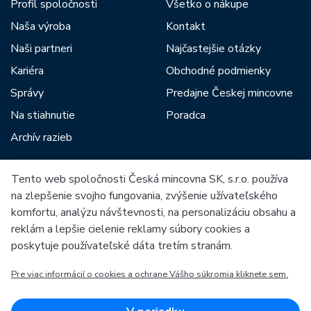
Profil spoločnosti
Všetko o nákupe
Naša výroba
Kontakt
Naši partneri
Najčastejšie otázky
Kariéra
Obchodné podmienky
Správy
Predajne Českej mincovne
Na stiahnutie
Poradca
Archív razieb
Tento web spoločnosti Česká mincovna SK, s.r.o. používa
Medzi našich partnerov patria:
na zlepšenie svojho fungovania, zvýšenie užívateľského
komfortu, analýzu návštevnosti, na personalizáciu obsahu a
reklám a lepšie cielenie reklamy súbory cookies a
poskytuje používateľské dáta tretím stranám.
Pre viac informácií o cookies a ochrane Vášho súkromia kliknete sem.
Európska únia
Európsky fond pre regionálny rozvoj
OP Podnikanie a inovácie pre konkurencieschopnosť
Európska únia