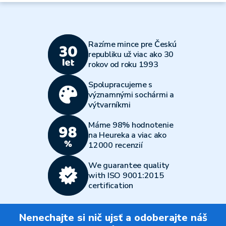
Razíme mince pre Českú
republiku už viac ako 30
rokov od roku 1993
Spolupracujeme s
významnými sochármi a
výtvarníkmi
Máme 98% hodnotenie
na Heureka a viac ako
12000 recenzií
We guarantee quality
with ISO 9001:2015
certification
Nenechajte si nič ujsť a odoberajte náš