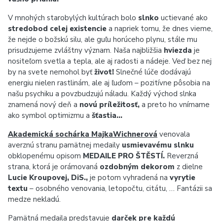
V mnohých starobylých kultúrach bolo
slnko
uctievané ako
stredobod celej existencie
a napriek tomu, že dnes vieme,
že nejde o božskú silu, ale guľu horúceho plynu, stále mu
prisudzujeme zvláštny význam. Naša najbližšia
hviezda
je
nositeľom svetla a tepla, ale aj radosti a nádeje. Veď bez nej
by na svete nemohol byť
život!
Slnečné lúče dodávajú
energiu nielen rastlinám, ale aj ľuďom – pozitívne pôsobia na
našu psychiku a povzbudzujú náladu. Každý východ slnka
znamená nový deň a
novú príležitosť,
a preto ho vnímame
ako symbol optimizmu a
šťastia…
Akademická sochárka MajkaWichnerová
venovala
averznú stranu pamätnej medaily
usmievavému slnku
obklopenému opisom
MEDAILE PRO ŠTĚSTÍ.
Reverzná
strana, ktorá je orámovaná
ozdobným dekorom
z dielne
Lucie Kroupovej, DiS.,
je potom vyhradená na
vyrytie
textu
– osobného venovania, letopočtu, citátu, … Fantázii sa
medze nekladú.
Pamätná medaila predstavuje
darček pre každú