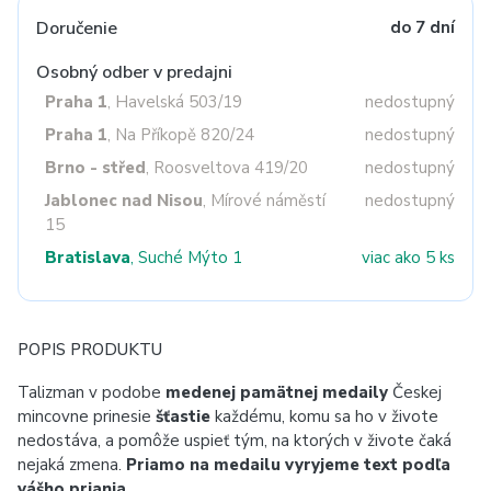
Doručenie
do 7 dní
Osobný odber v predajni
Praha 1
, Havelská 503/19
nedostupný
Praha 1
, Na Příkopě 820/24
nedostupný
Brno - střed
, Roosveltova 419/20
nedostupný
Jablonec nad Nisou
, Mírové náměstí
nedostupný
15
Bratislava
, Suché Mýto 1
viac ako 5 ks
POPIS PRODUKTU
Talizman v podobe
medenej pamätnej
medaily
Českej
mincovne prinesie
šťastie
každému, komu sa ho v živote
nedostáva, a pomôže uspieť tým, na ktorých v živote čaká
nejaká zmena.
Priamo na medailu vyryjeme text podľa
vášho priania.