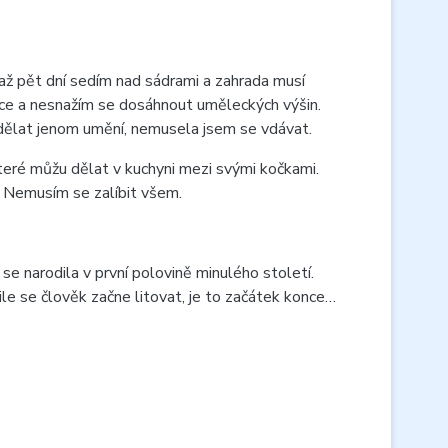
až pět dní sedím nad sádrami a zahrada musí
ělce a nesnažím se dosáhnout uměleckých výšin.
 dělat jenom umění, nemusela jsem se vdávat.
teré můžu dělat v kuchyni mezi svými kočkami.
. Nemusím se zalíbit všem.
se narodila v první polovině minulého století.
le se člověk začne litovat, je to začátek konce…