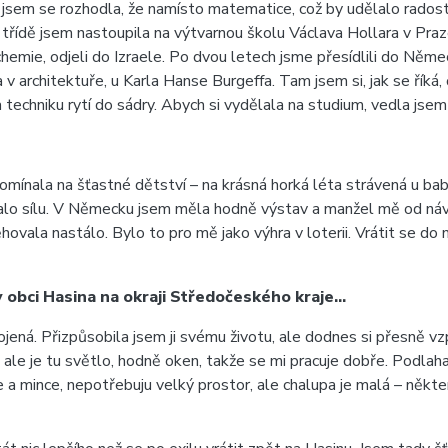
 jsem se rozhodla, že namísto matematice, což by udělalo radost
řídě jsem nastoupila na výtvarnou školu Václava Hollara v Praz
 chemie, odjeli do Izraele. Po dvou letech jsme přesídlili do Něm
v architektuře, u Karla Hanse Burgeffa. Tam jsem si, jak se říká, 
techniku rytí do sádry. Abych si vydělala na studium, vedla jsem
mínala na šťastné dětství – na krásná horká léta strávená u babi
ě dávalo sílu. V Německu jsem měla hodně výstav a manžel mě od ná
la nastálo. Bylo to pro mě jako výhra v loterii. Vrátit se do mí
v obci Hasina na okraji Středočeského kraje…
jená. Přizpůsobila jsem ji svému životu, ale dodnes si přesně v
 ale je tu světlo, hodně oken, takže se mi pracuje dobře. Podlah
a mince, nepotřebuju velký prostor, ale chalupa je malá – některé 