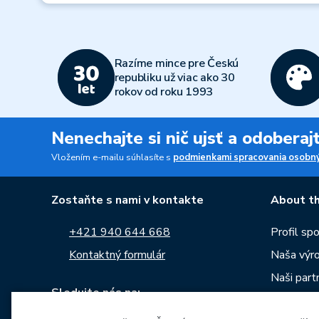
Razíme mince pre Českú
republiku už viac ako 30
rokov od roku 1993
Nenechajte si nič ujsť a odobera
Vložením e-mailu súhlasíte s
podmienkami spracovania osobný
Zostaňte s nami v kontakte
About th
+421 940 644 668
Profil sp
Kontaktný formulár
Naša výr
Naši partn
Sledujte nás na:
Kariéra