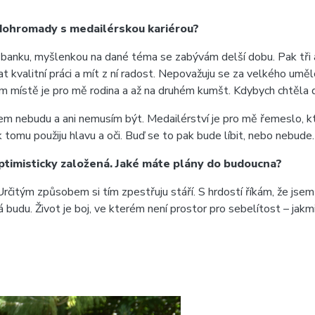
e dohromady s medailérskou kariérou?
banku, myšlenkou na dané téma se zabývám delší dobu. Pak tři 
 kvalitní práci a mít z ní radost. Nepovažuju se za velkého um
ím místě je pro mě rodina a až na druhém kumšt. Kdybych chtěla
sem nebudu a ani nemusím být. Medailérství je pro mě řemeslo, k
 tomu použiju hlavu a oči. Buď se to pak bude líbit, nebo nebude
optimisticky založená. Jaké máte plány do budoucna?
Určitým způsobem si tím zpestřuju stáří. S hrdostí říkám, že jsem 
udu. Život je boj, ve kterém není prostor pro sebelítost – jakmi