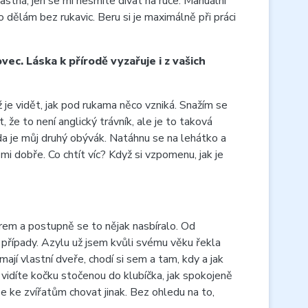
astná, jen se mi nesmíte dívat na ruce. Manuální
dělám bez rukavic. Beru si je maximálně při práci
vec. Láska k přírodě vyzařuje i z vašich
 je vidět, jak pod rukama něco vzniká. Snažím se
že to není anglický trávník, ale je to taková
da je můj druhý obývák. Natáhnu se na lehátko a
i dobře. Co chtít víc? Když si vzpomenu, jak je
urem a postupně se to nějak nasbíralo. Od
í případy. Azylu už jsem kvůli svému věku řekla
jí vlastní dveře, chodí si sem a tam, kdy a jak
yž vidíte kočku stočenou do klubíčka, jak spokojeně
e ke zvířatům chovat jinak. Bez ohledu na to,