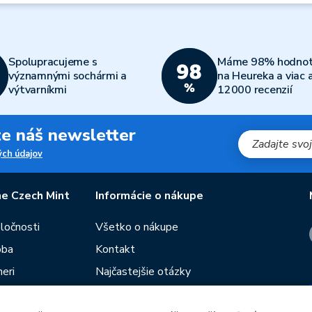
Spolupracujeme s
Máme 98% hodnot
významnými sochármi a
na Heureka a viac 
výtvarníkmi
12000 recenzií
jte náš newsletter
ch údajov
e Czech Mint
Informácie o nákupe
oločnosti
Všetko o nákupe
oba
Kontakt
eri
Najčastejšie otázky
Obchodné podmienky