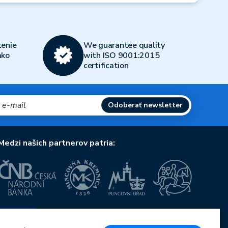
enie
We guarantee quality
ako
with ISO 9001:2015
certification
Odoberať newsletter
Medzi našich partnerov patria:
Európska únia
Európsky fond pre regionálny rozvoj