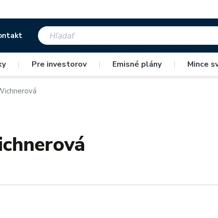
ontakt
ky
|
Pre investorov
|
Emisné plány
|
Mince s
 Wichnerová
ichnerová