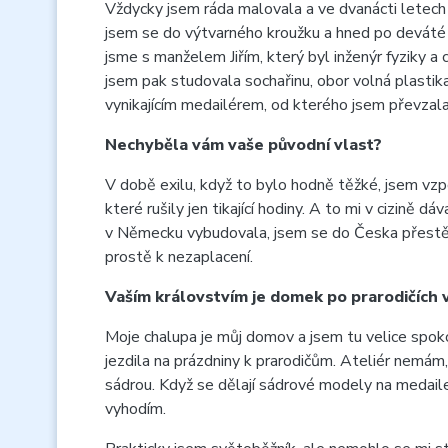
Vždycky jsem ráda malovala a ve dvanácti letech
jsem se do výtvarného kroužku a hned po deváté t
jsme s manželem Jiřím, který byl inženýr fyziky a
jsem pak studovala sochařinu, obor volná plastika 
vynikajícím medailérem, od kterého jsem převzala 
Nechyběla vám vaše původní vlast?
V době exilu, když to bylo hodně těžké, jsem vzpo
které rušily jen tikající hodiny. A to mi v cizin
v Německu vybudovala, jsem se do Česka přestěhova
prostě k nezaplacení.
Vaším královstvím je domek po prarodičích 
Moje chalupa je můj domov a jsem tu velice spoko
jezdila na prázdniny k prarodičům. Ateliér nemám,
sádrou. Když se dělají sádrové modely na medaile 
vyhodím.