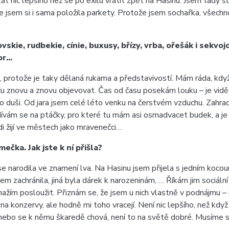
t nic lepšího než se po exilu vrátit zpět na Hasinu. Jsem tady šť
jsem si i sama položila parkety. Protože jsem sochařka, všechno 
skie, rudbekie, cínie, buxusy, břízy, vrba, ořešák i sekvojo
hor…
o, protože je taky dělaná rukama a představivostí. Mám ráda, když
žu znovu a znovu objevovat. Čas od času posekám louku – je vidět, 
po duši. Od jara jsem celé léto venku na čerstvém vzduchu. Zahra
vám se na ptáčky, pro které tu mám asi osmadvacet budek, a je m
di žijí ve městech jako mravenečci…
ečka. Jak jste k ní přišla?
se narodila ve znamení lva. Na Hasinu jsem přijela s jedním koco
m zachránila, jiná byla dárek k narozeninám, … Říkám jim sociáln
žím posloužit. Přiznám se, že jsem u nich vlastně v podnájmu – ma
k na konzervy, ale hodně mi toho vracejí. Není nic lepšího, než kd
í nebo se k němu škaredě chová, není to na světě dobré. Musíme s