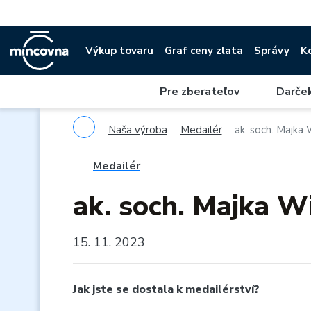
Výkup tovaru
Graf ceny zlata
Správy
K
Pre zberateľov
|
Darče
Naša výroba
Medailér
ak. soch. Majka
Medailér
ak. soch. Majka W
15. 11. 2023
Jak jste se dostala k medailérství?