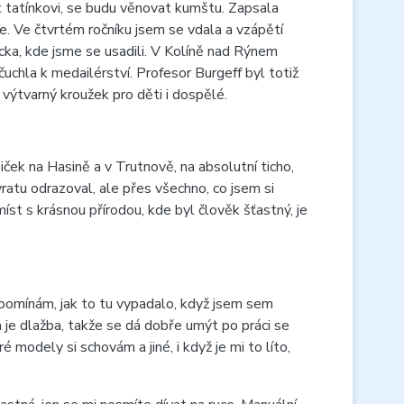
 tatínkovi, se budu věnovat kumštu. Zapsala
e. Ve čtvrtém ročníku jsem se vdala a vzápětí
ecka, kde jsme se usadili. V Kolíně nad Rýnem
čuchla k medailérství. Profesor Burgeff byl totiž
 výtvarný kroužek pro děti i dospělé.
ček na Hasině a v Trutnově, na absolutní ticho,
vratu odrazoval, ale přes všechno, co jsem si
st s krásnou přírodou, kde byl člověk šťastný, je
zpomínám, jak to tu vypadalo, když jsem sem
a je dlažba, takže se dá dobře umýt po práci se
modely si schovám a jiné, i když je mi to líto,