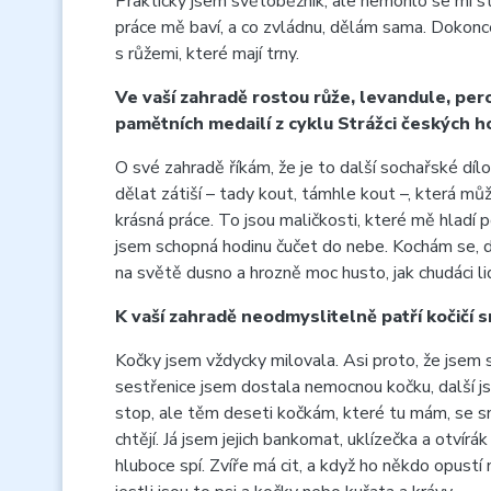
Prakticky jsem světoběžník, ale nemohlo se mi stá
práce mě baví, a co zvládnu, dělám sama. Dokonce 
s růžemi, které mají trny.
Ve vaší zahradě rostou růže, levandule, perov
pamětních medailí z cyklu Strážci českých 
O své zahradě říkám, že je to další sochařské díl
dělat zátiší – tady kout, támhle kout –, která mů
krásná práce. To jsou maličkosti, které mě hladí 
jsem schopná hodinu čučet do nebe. Kochám se, dí
na světě dusno a hrozně moc husto, jak chudáci li
K vaší zahradě neodmyslitelně patří kočičí sm
Kočky jsem vždycky milovala. Asi proto, že jsem 
sestřenice jsem dostala nemocnou kočku, další jse
stop, ale těm deseti kočkám, které tu mám, se sna
chtějí. Já jsem jejich bankomat, uklízečka a otvírá
hluboce spí. Zvíře má cit, a když ho někdo opust