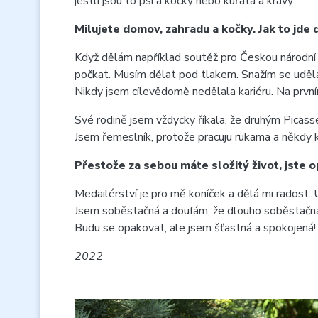
jestli jsou to psi a kočky nebo kuřata a krávy.
Milujete domov, zahradu a kočky. Jak to jd
Když dělám například soutěž pro Českou národní 
počkat. Musím dělat pod tlakem. Snažím se udělat
Nikdy jsem cílevědomě nedělala kariéru. Na prvn
Své rodině jsem vždycky říkala, že druhým Picas
Jsem řemeslník, protože pracuju rukama a někdy k
Přestože za sebou máte složitý život, jste 
Medailérství je pro mě koníček a dělá mi radost. 
Jsem soběstačná a doufám, že dlouho soběstačná b
Budu se opakovat, ale jsem šťastná a spokojená!
2022