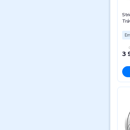
Str
Trá
Em
3 