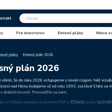
ontakt
ky
|
Pre investorov
|
Emisné plány
|
Mince s
isné plány
Emisný plán 2026
sný plán 2026
si všimli, že do roku 2026 vstupujeme s novým logom. Náš vizuálny 
ablonci nad Nisou budujeme už od roku 1993, zostáva! Stále sa m
v drahých kovoch. Presvedčte sa sami…
án si môžete stiahnuť vo formáte PDF v
ČESKEJ
alebo
SLOVEN