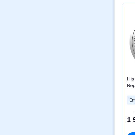
His
Rep
Em
1 