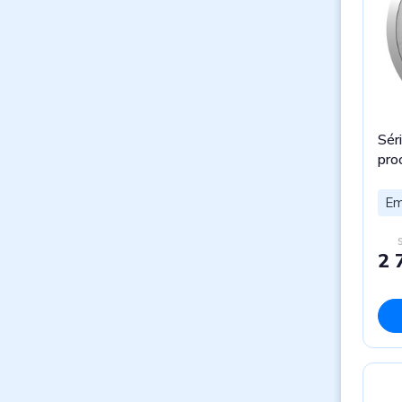
Sér
pro
Em
2 