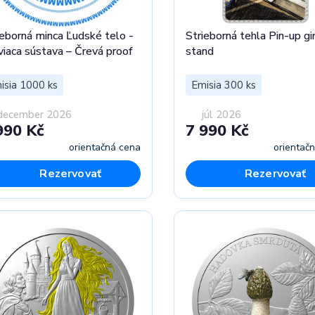
ieborná minca Ľudské telo -
Strieborná tehla Pin-up gir
viaca sústava – Črevá proof
stand
isia 1000 ks
Emisia 300 ks
december 2026
júl 2026
990 Kč
7 990 Kč
orientačná cena
orientač
Rezervovať
Rezervovať