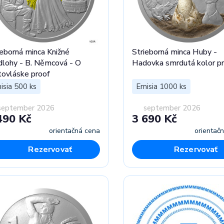
ieborná minca Knižné
Strieborná minca Huby -
dlohy - B. Němcová - O
Hadovka smrdutá kolor p
tovláske proof
isia 500 ks
Emisia 1000 ks
september 2026
september 2026
490 Kč
3 690 Kč
orientačná cena
orientač
Rezervovať
Rezervovať