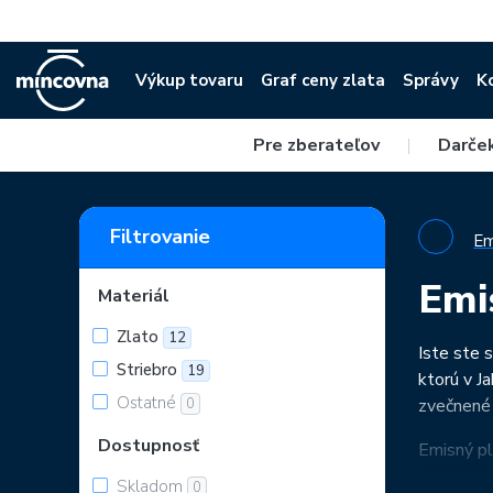
Výkup tovaru
Graf ceny zlata
Správy
K
Pre zberateľov
|
Darče
Filtrovanie
Em
Emi
Materiál
Zlato
12
Iste ste 
Striebro
19
ktorú v J
Ostatné
0
zvečnené 
Dostupnosť
Emisný pl
Skladom
0