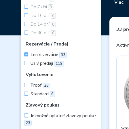
Viac
Do 7 dní
0
Do 10 dní
0
Do 14 dní
0
33 pr
Do 30 dní
0
Rezervácie / Predaj
Aktívn
Len rezervácie
33
Už v predaji
119
Vyhotovenie
Proof
26
Standard
6
Zľavový poukaz
Je možné uplatniť zľavový poukaz
23
Str