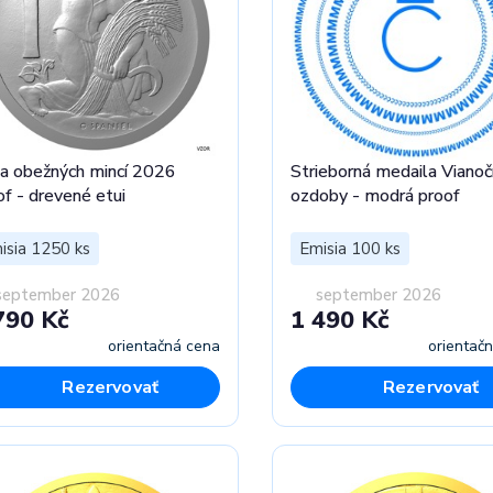
ia obežných mincí 2026
Strieborná medaila Viano
of - drevené etui
ozdoby - modrá proof
isia 1250 ks
Emisia 100 ks
september 2026
september 2026
790 Kč
1 490 Kč
orientačná cena
orientač
Rezervovať
Rezervovať