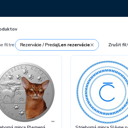
oduktov
×
e filtre:
Rezervácie / Predaj
Len rezervácie
Zrušit fil
ieborná minca Plemená
Strieborná minca Slávne p