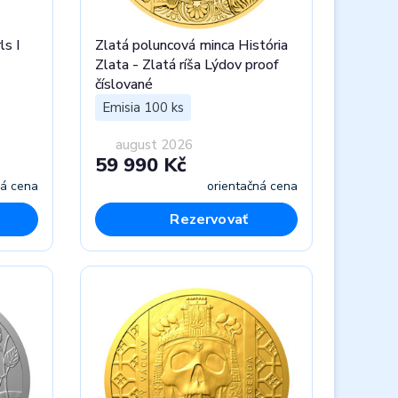
ls I
Zlatá poluncová minca História
Zlata - Zlatá ríša Lýdov proof
číslované
Emisia 100 ks
august 2026
59 990 Kč
ná cena
orientačná cena
Rezervovať