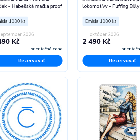
iek - Habešská mačka proof
lokomotívy - Puffing Billy
isia 1000 ks
Emisia 1000 ks
september 2026
október 2026
490 Kč
2 490 Kč
orientačná cena
orientač
Rezervovať
Rezervovať