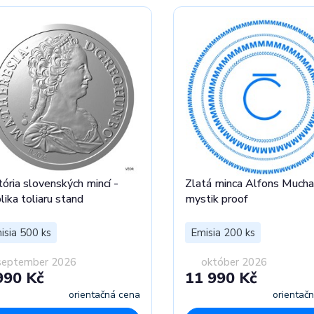
tória slovenských mincí -
Zlatá minca Alfons Mucha
lika toliaru stand
mystik proof
isia 500 ks
Emisia 200 ks
september 2026
október 2026
990 Kč
11 990 Kč
orientačná cena
orientač