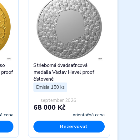
 so
Strieborná dvadsaťncová
 proof
medaila Václav Havel proof
číslované
Emisia 150 ks
september 2026
68 000 Kč
ná cena
orientačná cena
Rezervovať