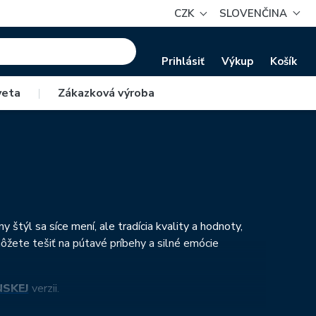
CZK
SLOVENČINA
Prihlásiť
Výkup
Košík
veta
|
Zákazková výroba
štýl sa síce mení, ale tradícia kvality a hodnoty,
ôžete tešiť na pútavé príbehy a silné emócie
SKEJ
verzii.