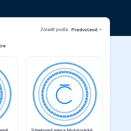
Zoradiť podľa:
Predvolené
tre
arné
Strieborná minca Mytologické