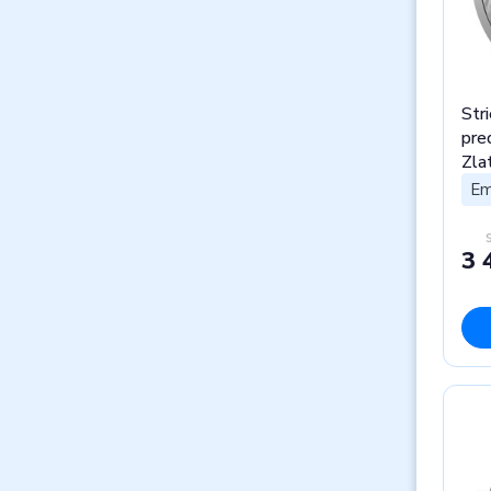
Str
pre
Zla
Em
3 