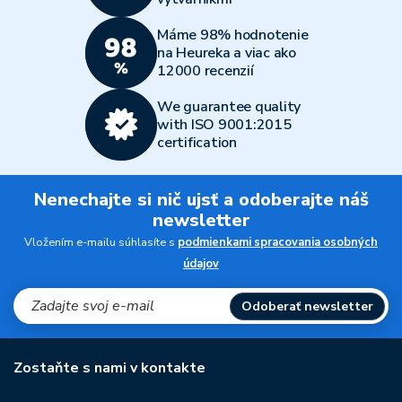
Máme 98% hodnotenie
na Heureka a viac ako
12000 recenzií
We guarantee quality
with ISO 9001:2015
certification
Nenechajte si nič ujsť a odoberajte náš
newsletter
Vložením e-mailu súhlasíte s
podmienkami spracovania osobných
údajov
Odoberať newsletter
Zostaňte s nami v kontakte