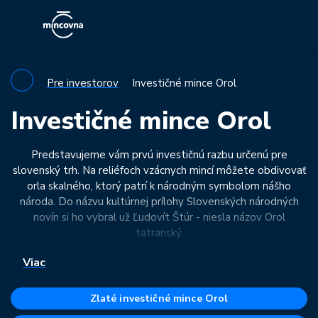
Pre investorov
Investičné mince Orol
Investičné mince Orol
Predstavujeme vám prvú investičnú razbu určenú pre
slovenský trh. Na reliéfoch vzácnych mincí môžete obdivovať
orla skalného, ktorý patrí k národným symbolom nášho
národa. Do názvu kultúrnej prílohy Slovenských národných
novín si ho vybral už Ľudovít Štúr - niesla názov Orol
tatranský.
Nesmrteľnosť orlovi ako národnému symbolu zabezpečil aj
Viac
Samo Chalupka v epickej básni Mor ho!, ktorá začína
legendárnym veršom: “Zleteli orly z Tatry, tiahnu na
Zlaté investičné mince Orol
podolia…”. Tento okrídlený dravec symbolizuje túžbu po