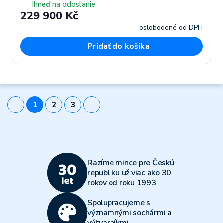
Ihneď na odoslanie
229 900 Kč
oslobodené od DPH
Pridať do košíka
1
2
3
Razíme mince pre Českú
republiku už viac ako 30
rokov od roku 1993
Spolupracujeme s
významnými sochármi a
výtvarníkmi