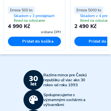
Emisia 500 ks
Emisia 5000 ks
Skladom v 3 predajniach
Skladom v 4 preda
Ihneď na odoslanie
Ihneď na odoslani
4 990 Kč
2 490 Kč
vrátane DPH
vr
Pridať do košíka
Pridať do k
Razíme mince pre Českú
republiku už viac ako 30
rokov od roku 1993
Spolupracujeme s
významnými sochármi a
výtvarníkmi