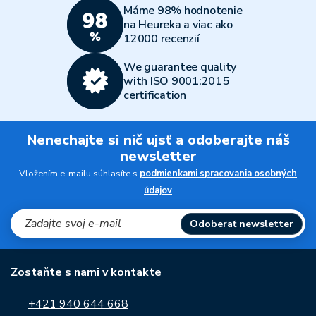
Máme 98% hodnotenie
na Heureka a viac ako
12000 recenzií
We guarantee quality
with ISO 9001:2015
certification
Nenechajte si nič ujsť a odoberajte náš
newsletter
Vložením e-mailu súhlasíte s
podmienkami spracovania osobných
údajov
Odoberať newsletter
Zostaňte s nami v kontakte
+421 940 644 668