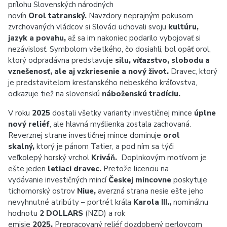
prílohu Slovenských národných
novín
Orol tatranský.
Navzdory neprajným pokusom
zvrchovaných vládcov si Slováci uchovali svoju
kultúru,
jazyk a povahu,
až sa im nakoniec podarilo vybojovať si
nezávislosť. Symbolom všetkého, čo dosiahli, bol opäť orol,
ktorý odpradávna predstavuje
silu, víťazstvo, slobodu a
vznešenosť, ale aj vzkriesenie a nový život.
Dravec, ktorý
je predstaviteľom kresťanského nebeského kráľovstva,
odkazuje tiež na slovenskú
náboženskú tradíciu.
V roku
2025
dostali všetky varianty investičnej mince
úplne
nový reliéf
, ale hlavná myšlienka zostala zachovaná.
Reverznej strane investičnej mince dominuje
orol
skalný,
ktorý je pánom Tatier, a pod ním sa týči
veľkolepý horský vrchol
Kriváň.
Doplnkovým motívom je
ešte jeden
letiaci dravec.
Pretože licenciu na
vydávanie investičných mincí
Českej mincovne
poskytuje
tichomorský ostrov
Niue,
averzná strana nesie ešte jeho
nevyhnutné atribúty – portrét kráľa
Karola III.,
nominálnu
hodnotu
2 DOLLARS
(NZD) a rok
emisie
2025.
Prepracovaný reliéf dozdobený perlovcom