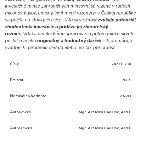
investičné mince zahraničných mincovní sú razené v rádoch
miliónov kusov, emisný limit mincí razených v Českej republike
sa počíta na stovky či tisíce. Táto skutočnosť
zvyšuje potenciál
zhodnotenia investície a pridáva jej zberateľský
rozmer.
Vďaka umeleckému spracovaniu potom mince skvele
poslúžia aj ako
originálny a hodnotný darček
–
k promócii, k
svadbe, k narodeniu dieťaťa alebo len tak pre radosť...
Číslo
76711-730
Emitent
Niue
Nominálna hodnota
2 NZD
Autor averzu
Mgr. Art Miroslav Hric, ArtD.
Autor reverzu
Mgr. Art Miroslav Hric, ArtD.