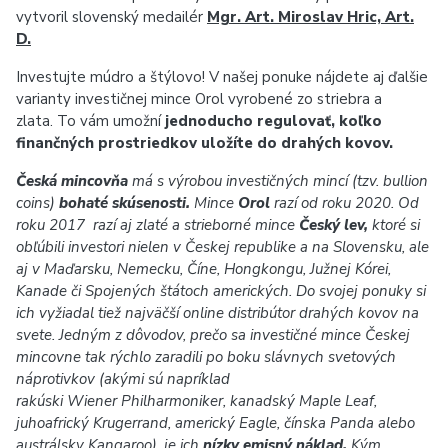
vytvoril slovenský medailér
Mgr. Art. Miroslav Hric, Art.
D.
Investujte múdro a štýlovo! V našej ponuke nájdete aj ďalšie
varianty investičnej mince Orol vyrobené zo striebra a
zlata. To vám umožní
jednoducho regulovať, koľko
finančných prostriedkov uložíte do drahých kovov.
Česká mincovňa
má s výrobou investičných mincí (tzv. bullion
coins)
bohaté skúsenosti.
Mince
Orol
razí od roku 2020. Od
roku 2017 razí aj zlaté a strieborné mince
Český lev,
ktoré si
obľúbili investori nielen v Českej republike a na Slovensku, ale
aj v Maďarsku, Nemecku, Číne, Hongkongu, Južnej Kórei,
Kanade či Spojených štátoch amerických. Do svojej ponuky si
ich vyžiadal tiež najväčší online distribútor drahých kovov na
svete. Jedným z dôvodov, prečo sa investičné mince Českej
mincovne tak rýchlo zaradili po boku slávnych svetových
náprotivkov (akými sú napríklad
rakúski Wiener Philharmoniker, kanadský Maple Leaf,
juhoafrický Krugerrand, americký Eagle, čínska Panda alebo
austrálsky Kangaroo), je ich
nízky emisný náklad.
Kým