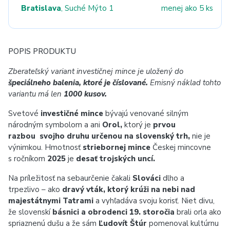
Bratislava
, Suché Mýto 1
menej ako 5 ks
POPIS PRODUKTU
Zberateľský variant investičnej mince je uložený do
špeciálneho balenia, ktoré je číslované.
Emisný náklad tohto
variantu má len
1000 kusov.
Svetové
investičné mince
bývajú venované silným
národným symbolom a ani
Orol,
ktorý je
prvou
razbou svojho druhu určenou na slovenský trh,
nie je
výnimkou. Hmotnosť
striebornej mince
Českej mincovne
s ročníkom
2025
je
desať trojských uncí.
Na príležitosť na sebaurčenie čakali
Slováci
dlho a
trpezlivo – ako
dravý vták, ktorý krúži na nebi nad
majestátnymi Tatrami
a vyhľadáva svoju korisť. Niet divu,
že slovenskí
básnici a obrodenci 19. storočia
brali orla ako
spriaznenú dušu a že sám
Ľudovít Štúr
pomenoval kultúrnu