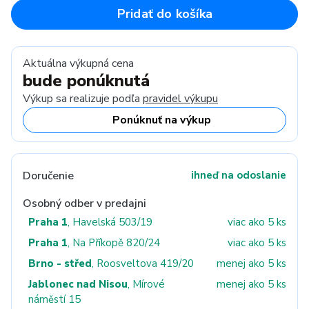
Pridať do košíka
Aktuálna výkupná cena
bude ponúknutá
Výkup sa realizuje podľa
pravidel výkupu
Ponúknuť na výkup
Doručenie
ihneď na odoslanie
Osobný odber v predajni
Praha 1
, Havelská 503/19
viac ako 5 ks
Praha 1
, Na Příkopě 820/24
viac ako 5 ks
Brno - střed
, Roosveltova 419/20
menej ako 5 ks
Jablonec nad Nisou
, Mírové
menej ako 5 ks
náměstí 15