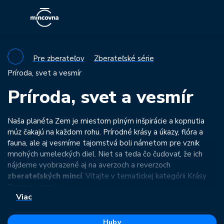
Pre zberateľov
Zberateľské série
Príroda, svet a vesmír
Príroda, svet a vesmír
Naša planéta Zem je miestom plným inšpirácie a kopnutia
múz čakajú na každom rohu. Prírodné krásy a úkazy, flóra a
fauna, ale aj vesmírne tajomstvá boli námetom pre vznik
mnohých umeleckých diel. Niet sa teda čo čudovať, že ich
nájdeme vyobrazené aj na averzoch a reverzoch
zberateľských mincí
. Vitajte v tematickej kategórii Krásy
Zeme a vesmíru.
Viac
Náš zberateľský záber je široký a preto nepochybujeme, že
určite nájdete kúsok,
ktorým obohatíte svoju kolekciu
.
Huby