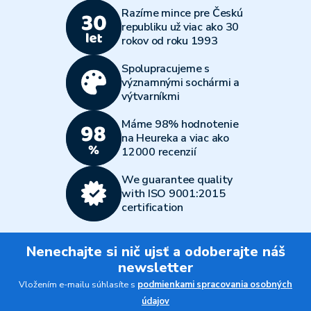
Razíme mince pre Českú
republiku už viac ako 30
rokov od roku 1993
Spolupracujeme s
významnými sochármi a
výtvarníkmi
Máme 98% hodnotenie
na Heureka a viac ako
12000 recenzií
We guarantee quality
with ISO 9001:2015
certification
Nenechajte si nič ujsť a odoberajte náš
newsletter
Vložením e-mailu súhlasíte s
podmienkami spracovania osobných
údajov