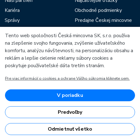
Naši partneri
Najčastejšie otázky
Kariéra
Obchodné podmienky
Správy
Predajne Českej mincovne
Na stiahnutie
Poradca
Tento web spoločnosti Česká mincovna SK, s.r.o. používa
Archív razieb
na zlepšenie svojho fungovania, zvýšenie užívateľského
komfortu, analýzu návštevnosti, na personalizáciu obsahu a
reklám a lepšie cielenie reklamy súbory cookies a
Medzi našich partnerov patria:
poskytuje používateľské dáta tretím stranám.
Pre viac informácií o cookies a ochrane Vášho súkromia kliknete sem.
V poriadku
Európska únia
Európsky fond pre regionálny rozvoj
Predvoľby
OP Podnikanie a inovácie pre konkurencieschopnosť
Európska únia
Európsky fond pre regionálny rozvoj
Investície do vašej budúcnosti
Odmietnuť všetko