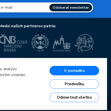
Odoberať newsletter
Medzi našich partnerov patria:
Európska únia
Európsky fond pre regionálny rozvoj
OP Podnikanie a inovácie pre konkurencieschopnosť
u, analýzu
V poriadku
Európska únia
tretím stranám.
Európsky fond pre regionálny rozvoj
Investície do vašej budúcnosti
Predvoľby
Odmietnuť všetko
6