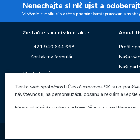
Nenechajte si nič ujsť a odobera
Vložením e-mailu súhlasíte s
podmienkami spracovania osobný
Zostaňte s nami v kontakte
About th
+421 940 644 668
Profil sp
Kontaktný formulár
Naša výr
Naši partn
Sledujte nás na:
Kariéra
Správy
Tento web spoločnosti Česká mincovna SK, s.r.o. používa
návštevnosti, na personalizáciu obsahu a reklám a lepšie
Na stiahn
Archív raz
Pre viac informácií o cookies a ochrane Vášho súkromia kliknete sem.