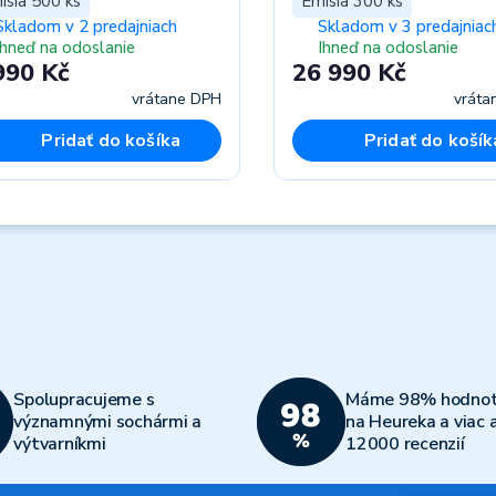
isia 500 ks
Emisia 300 ks
Skladom v 2 predajniach
Skladom v 3 predajniac
Ihneď na odoslanie
Ihneď na odoslanie
990 Kč
26 990 Kč
vrátane DPH
vráta
Pridať do košíka
Pridať do košík
Spolupracujeme s
Máme 98% hodnot
významnými sochármi a
na Heureka a viac 
výtvarníkmi
12000 recenzií