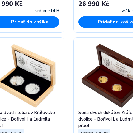
 990 Kč
26 990 Kč
vrátane DPH
vráta
Pridať do košíka
Pridať do košík
ia dvoch toliarov Kráľovské
Séria dvoch dukátov Kráľ
ice - Bořivoj I. a Ľudmila
dvojice - Bořivoj I. a Ľudmi
of
proof