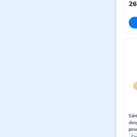
26
Sér
dvoj
pro