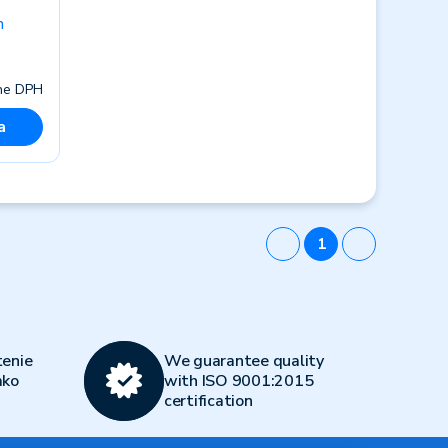
h
ne DPH
a
1
enie
We guarantee quality
ako
with ISO 9001:2015
certification