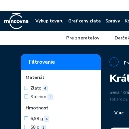
Výkup tovaru
Graf ceny zlata
Správy
K
Pre zberateľov
|
Darče
Filtrovanie
Pr
Krá
Materiál
Zlato
4
Séria "Kr
Striebro
1
toliaroch
Hmotnosť
Viac
6,98 g
4
58 g
1