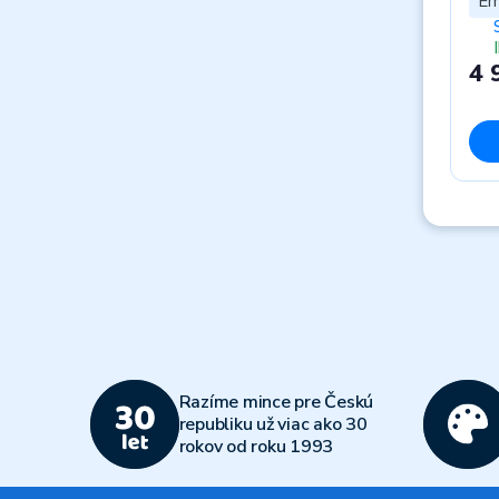
Em
4 
Razíme mince pre Českú
republiku už viac ako 30
rokov od roku 1993