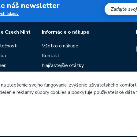
jte náš newsletter
ch údajov
e Czech Mint
Informácie o nákupe
oločnosti
Všetko o nákupe
oba
Kontakt
eri
Najčastejšie otázky
Obchodné podmienky
Predajne Českej mincovne
 na zlepšenie svojho fungovania, zvýšenie užívateľského komfort
 cielenie reklamy súbory cookies a poskytuje používateľské dáta 
utie
Poradca
ieb
Česká mincovna, a.s. & Česká mincovna SK, s.r.o. © 1993 - 202