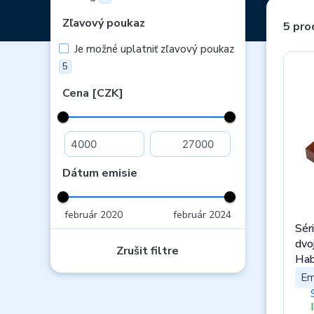
Zľavový poukaz
5 pro
Je možné uplatniť zľavový poukaz
5
Cena [CZK]
Dátum emisie
február 2020
február 2024
Sér
dvoj
Zrušit filtre
Hab
pro
Em