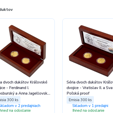
duktov
ia dvoch dukátov Kráľovské
Séria dvoch dukátov Kráľ
ice - Ferdinand I.
dvojice - Vratislav II. a Sv
sburský a Anna Jagellovská
Poľská proof
of
isia 300 ks
Emisia 300 ks
Skladom v 2 predajniach
Skladom v 1 predajni
Ihneď na odoslanie
Ihneď na odoslanie