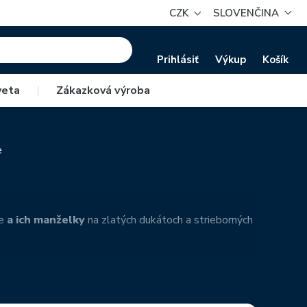
CZK
SLOVENČINA
Prihlásiť
Výkup
Košík
veta
|
Zákazková výroba
e
ie
a ich manželky
na zlatých dukátoch a strieborných