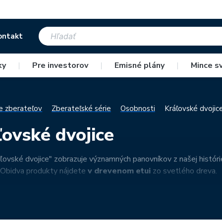
ontakt
ky
|
Pre investorov
|
Emisné plány
|
Mince s
e zberateľov
Zberateľské série
Osobnosti
Kráľovské dvojic
ľovské dvojice
áľovské dvojice" zobrazuje významných panovníkov z našej histór
. Obidva produkty nájdete
v drevenom etui
zo svetlého dreva.