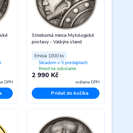
ické
Strieborná minca Mytologické
postavy - Valkýra stand
Emisia 1000 ks
h
Skladom v 5 predajniach
Ihneď na odoslanie
2 990 Kč
ne DPH
vrátane DPH
a
Pridať do košíka