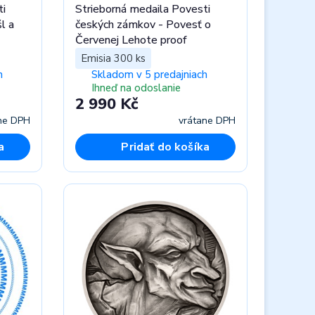
ti
Strieborná medaila Povesti
l a
českých zámkov - Povesť o
Červenej Lehote proof
Emisia 300 ks
h
Skladom v 5 predajniach
Ihneď na odoslanie
2 990 Kč
ne DPH
vrátane DPH
a
Pridať do košíka