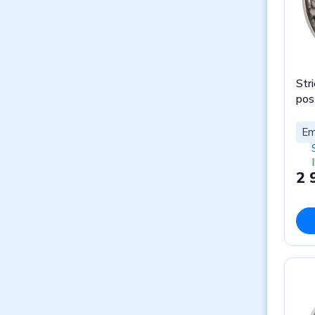
Str
pos
Em
2 