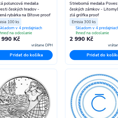
tá poluncová medaila
Strieborná medaila Poves
esti českých hradov -
českých zámkov - Litomyš
lená rybárka na Bítove proof
zlá grófka proof
isia 100 ks
Emisia 300 ks
Skladom v 4 predajniach
Skladom v 4 predajniac
Ihneď na odoslanie
Ihneď na odoslanie
 990 Kč
2 990 Kč
vrátane DPH
vráta
Pridať do košíka
Pridať do košík