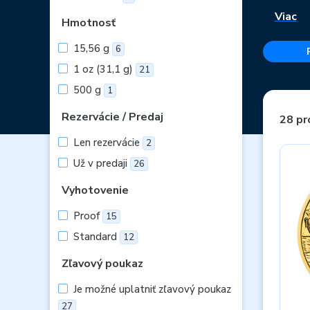
obohatiť,
Viac
Hmotnosť
Nevybrali
15,56 g
6
1 oz (31,1 g)
21
500 g
1
Rezervácie / Predaj
28 pr
Len rezervácie
2
Už v predaji
26
Vyhotovenie
Proof
15
Standard
12
Zľavový poukaz
Je možné uplatniť zľavový poukaz
27