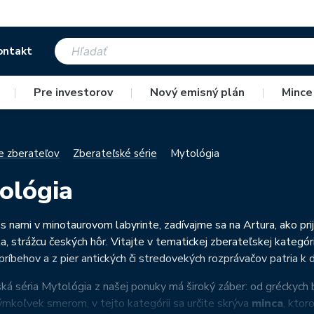
ontakt
|
Pre investorov
|
Nový emisný plán
|
Mince
e zberateľov
Zberateľské série
Mytológia
ológia
s nami v minotaurovom labyrinte, zadívajme sa na Artura, ako pri
, strážcu českých hôr. Vitajte v tematickej zberateľskej kategór
príbehov a z pier antických či stredovekých rozprávačov patria
ká séria Mytológia z našej ponuky má široký záber: od gréckych b
ýmkoľvek smerom, v tejto kategórii sa určite skrýva
minca
, ktor