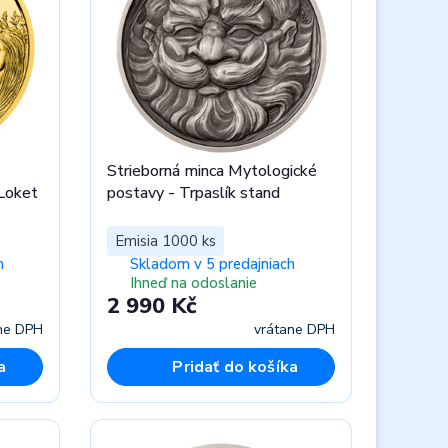
Strieborná minca Mytologické
 Loket
postavy - Trpaslík stand
Emisia 1000 ks
h
Skladom v 5 predajniach
Ihneď na odoslanie
2 990 Kč
ne DPH
vrátane DPH
a
Pridať do košíka