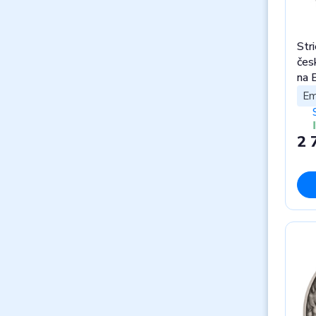
Str
čes
na 
Em
2 