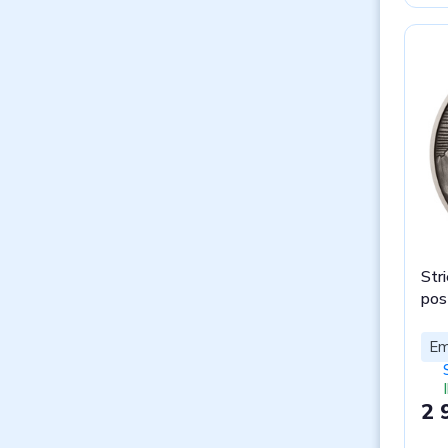
Str
pos
Em
2 