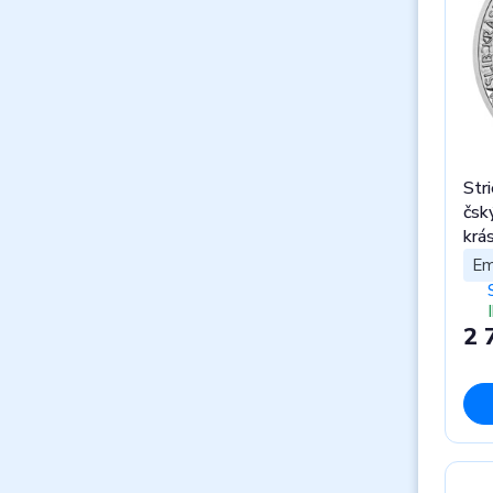
Str
čsk
krás
Em
2 