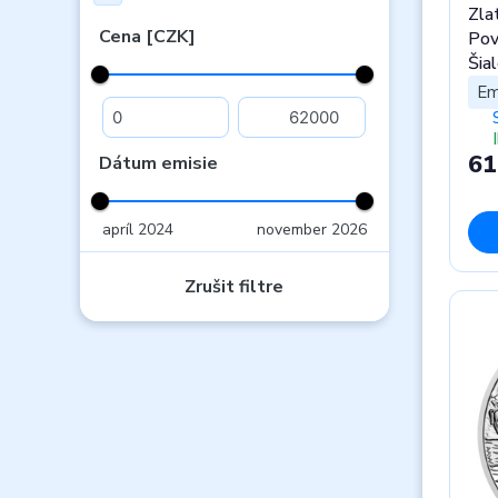
Zla
Cena [CZK]
Pov
Šia
Em
61
Dátum emisie
apríl 2024
november 2026
Zrušit filtre