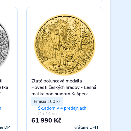
ti
Zlatá poluncová medaila
atka
Povesti českých hradov - Lesná
f
matka pod hradom Kašperk
proof
Emisia 100 ks
h
Skladom v 4 predajniach
Do 14 dní
61 990 Kč
ne DPH
vrátane DPH