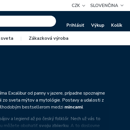
CZK
SLOVENČINA
Prihlásiť
Výkup
Košík
 sveta
|
Zákazková výroba
jíma Excalibur od panny v jazere, prípadne spoznajme
ii zo sveta mýtov a mytológie. Postavy a udalosti z
 k dlhodobým bestsellerom medzi
mincami
.
ájov a legiend až po český folklór. Nech už vás to
ou môžete obohatiť
svoju zbierku
. A to doslovne