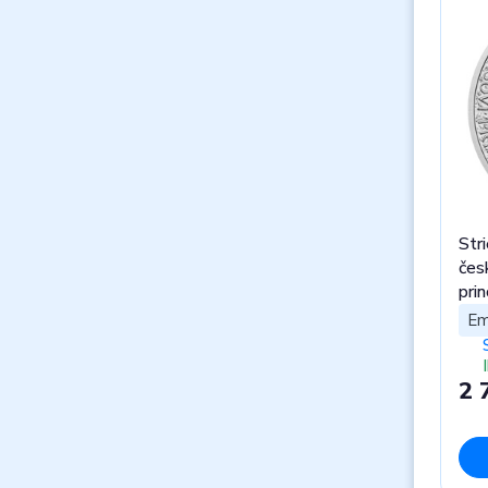
Str
čes
pri
Em
2 