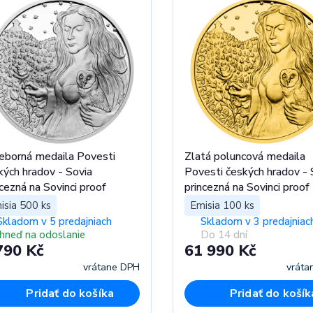
ieborná medaila Povesti
Zlatá poluncová medaila
kých hradov - Sovia
Povesti českých hradov - 
ncezná na Sovinci proof
princezná na Sovinci proof
isia 500 ks
Emisia 100 ks
Skladom v 5 predajniach
Skladom v 3 predajniac
Ihneď na odoslanie
Do 14 dní
790 Kč
61 990 Kč
vrátane DPH
vráta
Pridať do košíka
Pridať do košík