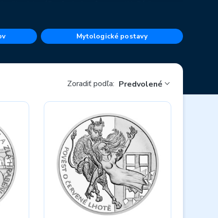
je dlhodobo účinným bojovníkom proti inflácii.
eborné mince
zo všetkých
zberateľských sérií
.
ov
Mytologické postavy
Zoradiť podľa:
Predvolené