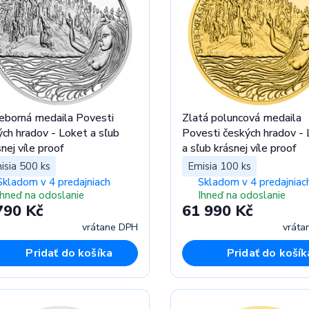
ieborná medaila Povesti
Zlatá poluncová medaila
ých hradov - Loket a sľub
Povesti českých hradov -
nej víle proof
a sľub krásnej víle proof
isia 500 ks
Emisia 100 ks
Skladom v 4 predajniach
Skladom v 4 predajniac
Ihneď na odoslanie
Ihneď na odoslanie
790 Kč
61 990 Kč
vrátane DPH
vráta
Pridať do košíka
Pridať do košík