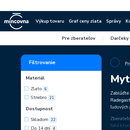
Výkup tovaru
Graf ceny zlata
Správy
K
Pre zberateľov
|
Darčeky
Filtrovanie
Pr
Myt
Materiál
Zlato
6
Zablúďte 
Striebro
21
Radegasta
ľudových 
Dostupnosť
Zberateľs
Skladom
22
ťahá ktor
Do 14 dní
4