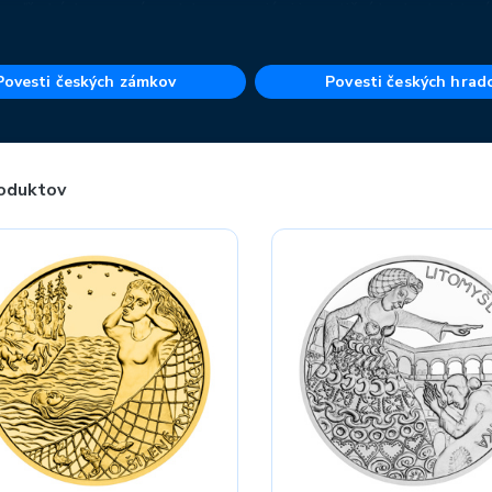
 keďže kúsky zo vzácnych kovov majú aj investičnú hodnotu, ktorá 
 ste si zo zbierky mytológia? Neváhajte si pozrieť
zlaté a stri
Povesti českých zámkov
Povesti českých hrad
oduktov