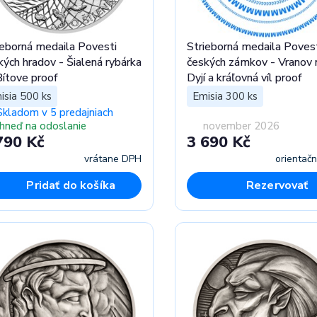
ieborná medaila Povesti
Strieborná medaila Poves
kých hradov - Šialená rybárka
českých zámkov - Vranov 
Bítove proof
Dyjí a kráľovná víl proof
isia 500 ks
Emisia 300 ks
Skladom v 5 predajniach
Ihneď na odoslanie
november 2026
790 Kč
3 690 Kč
vrátane DPH
orientač
Pridať do košíka
Rezervovať