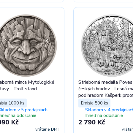
ieborná minca Mytologické
Strieborná medaila Poves
tavy - Troll stand
českých hradov - Lesná m
pod hradom Kašperk proo
isia 1000 ks
Emisia 500 ks
Skladom v 5 predajniach
Skladom v 4 predajniac
Ihneď na odoslanie
Ihneď na odoslanie
990 Kč
2 790 Kč
vrátane DPH
vráta