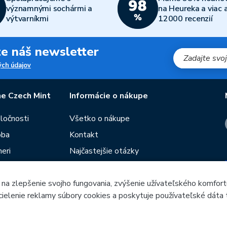
významnými sochármi a
na Heureka a viac 
výtvarníkmi
12000 recenzií
jte náš newsletter
ch údajov
e Czech Mint
Informácie o nákupe
oločnosti
Všetko o nákupe
oba
Kontakt
eri
Najčastejšie otázky
Obchodné podmienky
 na zlepšenie svojho fungovania, zvýšenie užívateľského komfort
Predajne Českej mincovne
 cielenie reklamy súbory cookies a poskytuje používateľské dáta 
utie
Poradca
Blog