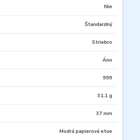
Nie
Štandardný
Striebro
Áno
999
31,1 g
37 mm
Modrá papierová etue