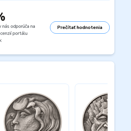
%
v nás odporúča na
Prečítať hodnotenia
cenzií portálu
k