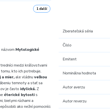
1 ďalší
Zberateľská séria
Číslo
 s názvom
Mytologické
Emitent
stredníci medzi kráľovstvami
tomu, kto ich potrebuje,
Nominálna hodnota
 a mier,
ale vládnu
veľkou
ábeniu temnoty a stať sa
Autor averzu
ov je často
idylická.
Z
áme
éterické bytosti
s
i, bielymi rúchami a
Autor reverzu
epôsobili ako nežní pomocníci.