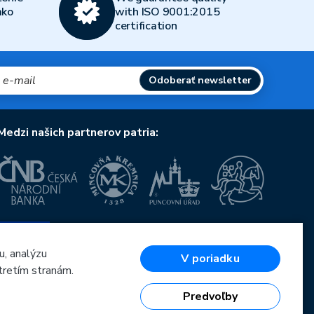
ako
with ISO 9001:2015
certification
Odoberať newsletter
Medzi našich partnerov patria:
Európska únia
Európsky fond pre regionálny rozvoj
OP Podnikanie a inovácie pre konkurencieschopnosť
u, analýzu
V poriadku
Európska únia
tretím stranám.
Európsky fond pre regionálny rozvoj
Investície do vašej budúcnosti
Predvoľby