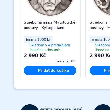
Strieborná minca Mytologické
Strieborná 
postavy - Kyklop stand
postavy - 
Emisia 1000 ks
Emisia 100
Skladom v 4 predajniach
Skladom 
Ihneď na odoslanie
Ihneď na
2 990 Kč
2 990 K
vrátane DPH
Pridať do košíka
Pri
Previous
Razíme mince pre Českú