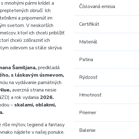
s mnohými pármi krídel a
Číslovaná emisia
 prepletených obručí. Ich
teľníkmi a pripomenúť im
Certifikát
ým svetom. V neskorších
cov, ktorí ich chceli priblížiť
orí chceli zdôrazniť ich
Materiál
elym odevom sa stále skrýva
Patina
ana Šamiljana,
predkladá
ého, s láskavým úsmevom,
Rýdzosť
nciu na vydávanie pamätných
Niue,
averzná strana nesie
Hmotnosť
ZD) a rok vydania
2026.
rodou –
skalami, oblakmi,
a.
Priemer
 ríše mýtov, legiend a fantasy
Balenie
vnako nájdete v našej ponuke.