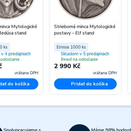
minca Mytologické
Strieborná minca Mytologické
Medúsa stand
postavy - Elf stand
0 ks
Emisia 1000 ks
v 4 predajniach
Skladom v 5 predajniach
 odoslanie
Ihneď na odoslanie
č
2 990 Kč
vrátane DPH
vrátane DPH
dať do košíka
Pridať do košíka
Spolupracujeme s
Máme 98% hodnot