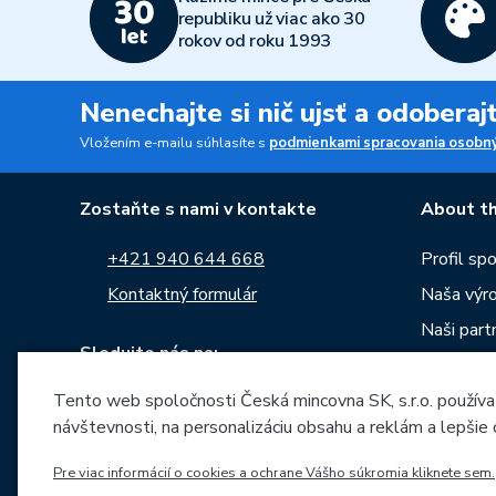
republiku už viac ako 30
rokov od roku 1993
Nenechajte si nič ujsť a odobera
Vložením e-mailu súhlasíte s
podmienkami spracovania osobný
Zostaňte s nami v kontakte
About th
+421 940 644 668
Profil sp
Kontaktný formulár
Naša výr
Naši partn
Sledujte nás na:
Kariéra
Tento web spoločnosti Česká mincovna SK, s.r.o. používa
Správy
návštevnosti, na personalizáciu obsahu a reklám a lepšie
Na stiahn
Pre viac informácií o cookies a ochrane Vášho súkromia kliknete sem.