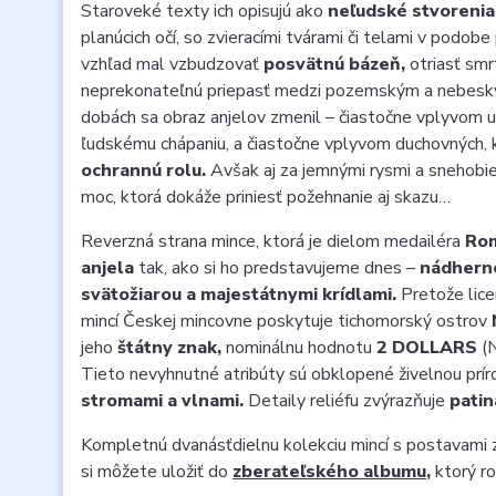
Staroveké texty ich opisujú ako
neľudské stvorenia
planúcich očí, so zvieracími tvárami či telami v podobe
vzhľad mal vzbudzovať
posvätnú bázeň,
otriasť smr
neprekonateľnú priepasť medzi pozemským a nebesk
dobách sa obraz anjelov zmenil – čiastočne vplyvom umel
ľudskému chápaniu, a čiastočne vplyvom duchovných, kt
ochrannú rolu.
Avšak aj za jemnými rysmi a snehobi
moc, ktorá dokáže priniesť požehnanie aj skazu…
Reverzná strana mince, ktorá je dielom medailéra
Rom
anjela
tak, ako si ho predstavujeme dnes –
nádhern
svätožiarou a majestátnymi krídlami.
Pretože lice
mincí Českej mincovne poskytuje tichomorský ostrov
jeho
štátny znak,
nominálnu hodnotu
2 DOLLARS
(N
Tieto nevyhnutné atribúty sú obklopené živelnou prí
stromami a vlnami.
Detaily reliéfu zvýrazňuje
patin
Kompletnú dvanásťdielnu kolekciu mincí s postavami z
si môžete uložiť do
zberateľského albumu
,
ktorý ro