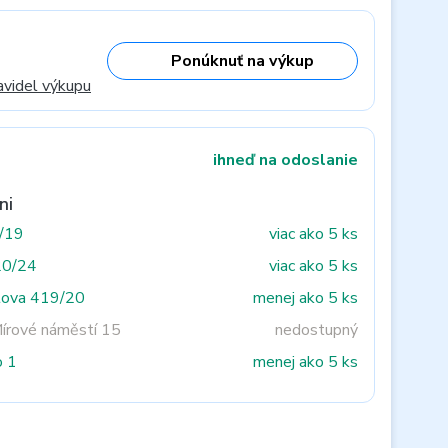
Ponúknuť na výkup
avidel výkupu
ihneď na odoslanie
ni
3/19
viac ako 5 ks
20/24
viac ako 5 ks
tova 419/20
menej ako 5 ks
Mírové náměstí 15
nedostupný
o 1
menej ako 5 ks