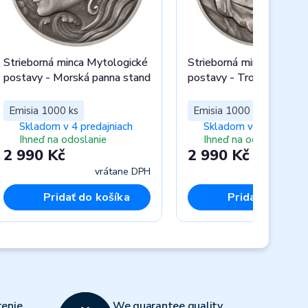
Strieborná minca Mytologické
Strieborná minca Mytolo
postavy - Morská panna stand
postavy - Troll stand
Emisia 1000 ks
Emisia 1000 ks
Skladom v 4 predajniach
Skladom v 5 predajnia
Ihneď na odoslanie
Ihneď na odoslanie
2 990 Kč
2 990 Kč
vrátane DPH
vráta
Pridať do košíka
Pridať do koší
Next
enie
We guarantee quality