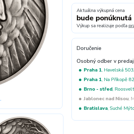
Aktuálna výkupná cena
bude ponúknutá
Next
Výkup sa realizuje podľa
pr
Doručenie
Osobný odber v predaj
Praha 1
, Havelská 50
Praha 1
, Na Příkopě 8
Brno - střed
, Roosvel
Jablonec nad Nisou
, 
Bratislava
, Suché Mýt