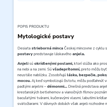
POPIS PRODUKTU
Mytologické postavy
Desiata
strieborná minca
Českej mincovne z cyklu
postavy
predstavuje láskavého
anjela.
Anjeli
sú
okrídlenými poslami,
ktorí slúžia ako pro
na nebi a na zemi. Sú
všadeprítomní,
preto môžu byť 
neustále nablízku. Zosobňujú
lásku, bezpečie, pokoj
mocou.
Aj keď symbolizujú čistotu, môžu podľahnúť v
padlými anjelmi –
démonmi…
Dnešná predstava anjel
kresťanských betlehemov a vianočných filmov pozn
bacuľatými tvárami, kučeravými vlasmi, labutími krídlam
svätožiarami. V dávnych dobách však anjeli rozhodne n