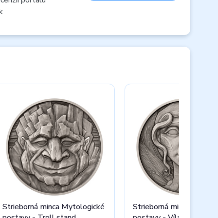
k
Strieborná minca Mytologické
Strieborná minca Mytolo
postavy - Troll stand
postavy - Víla stand