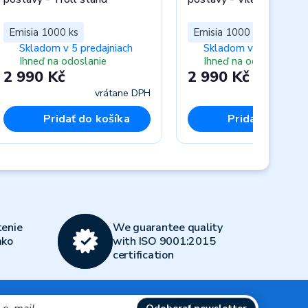
Emisia 1000 ks
Emisia 1000 ks
Skladom v 5 predajniach
Skladom v 5 predajnia
Ihneď na odoslanie
Ihneď na odoslanie
2 990 Kč
2 990 Kč
vrátane DPH
vráta
Pridať do košíka
Pridať do koší
Next
enie
We guarantee quality
ako
with ISO 9001:2015
certification