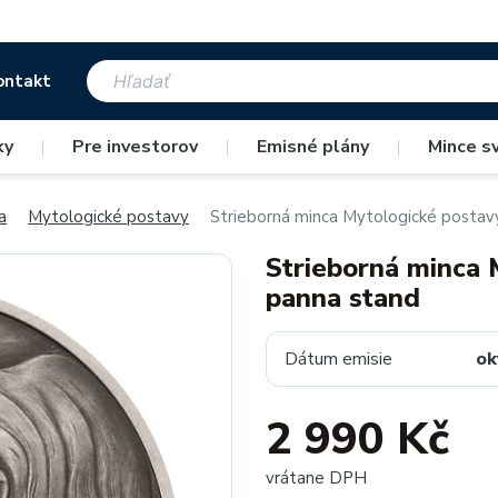
ontakt
ky
|
Pre investorov
|
Emisné plány
|
Mince s
a
Mytologické postavy
Strieborná minca Mytologické postav
Strieborná minca 
panna stand
Dátum emisie
ok
2 990 Kč
vrátane DPH