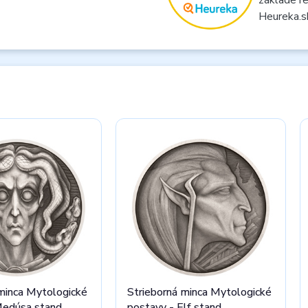
Heureka.s
minca Mytologické
Strieborná minca Mytologické
Medúsa stand
postavy - Elf stand