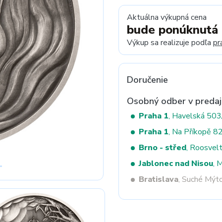
Aktuálna výkupná cena
bude ponúknutá
Next
Výkup sa realizuje podľa
pr
Doručenie
Osobný odber v predaj
Praha 1
, Havelská 50
Praha 1
, Na Příkopě 8
Brno - střed
, Roosvel
Jablonec nad Nisou
, 
Bratislava
, Suché Mýt