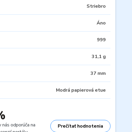
Striebro
Áno
999
31,1 g
37 mm
Modrá papierová etue
%
v nás odporúča na
Prečítať hodnotenia
cenzií portálu