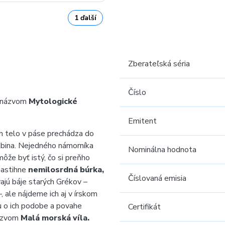
1 ďalší
Zberateľská séria
Číslo
s názvom
Mytologické
Emitent
h telo v páse prechádza
do
bina. Nejedného námorníka
Nominálna hodnota
ôže byť istý, čo si preňho
zastihne
nemilosrdná búrka,
Číslovaná emisia
ajú báje starých Grékov –
, ale nájdeme ich aj v írskom
vu o ich podobe a povahe
Certifikát
názvom
Malá morská víla.