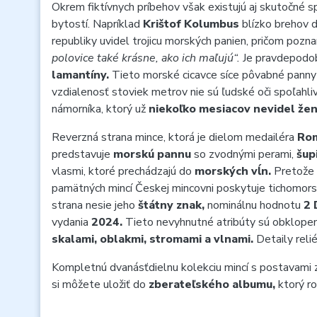
Okrem fiktívnych príbehov však existujú aj skutočné s
bytostí. Napríklad
Krištof Kolumbus
blízko brehov 
republiky uvidel trojicu morských panien, pričom pozn
polovice také krásne, ako ich maľujú“.
Je pravdepodobn
lamantíny.
Tieto morské cicavce síce pôvabné panny 
vzdialenosť stoviek metrov nie sú ľudské oči spoľahliv
námorníka, ktorý už
niekoľko mesiacov nevidel že
Reverzná strana mince, ktorá je dielom medailéra
Rom
predstavuje
morskú pannu
so zvodnými perami,
šup
vlasmi, ktoré prechádzajú do
morských vĺn.
Pretože 
pamätných mincí Českej mincovni poskytuje tichomor
strana nesie jeho
štátny znak,
nominálnu hodnotu
2
vydania
2024.
Tieto nevyhnutné atribúty sú obklopen
skalami, oblakmi, stromami a vlnami.
Detaily reli
Kompletnú dvanásťdielnu kolekciu mincí s postavami z
si môžete uložiť do
zberateľského albumu,
ktorý ro