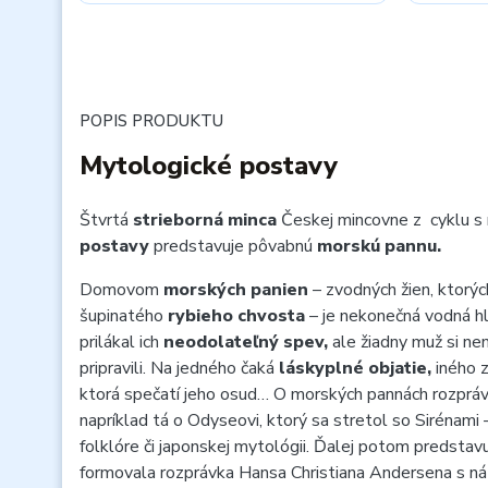
POPIS PRODUKTU
Mytologické postavy
Štvrtá
strieborná minca
Českej mincovne z cyklu 
postavy
predstavuje pôvabnú
morskú pannu.
Domovom
morských panien
– zvodných žien, ktorýc
šupinatého
rybieho chvosta
– je
nekonečná vodná hl
prilákal ich
neodolateľný spev,
ale žiadny muž si nem
pripravili. Na jedného čaká
láskyplné objatie,
iného 
ktorá spečatí jeho osud… O morských pannách rozpráv
napríklad tá o Odyseovi, ktorý sa stretol so Sirénami –
folklóre či japonskej mytológii. Ďalej potom predsta
formovala rozprávka Hansa Christiana Andersena s 