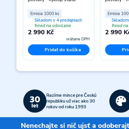
Emisia 1000 ks
Emisia 100
Skladom v 4 predajniach
Skladom 
Ihneď na odoslanie
Ihneď na
2 990 Kč
2 990 K
vrátane DPH
Pridať do košíka
Pri
Previous
Razíme mince pre Českú
republiku už viac ako 30
rokov od roku 1993
Nenechajte si nič ujsť a odobera