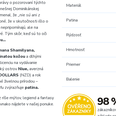
právy o pozorovaní týchto
Materiál
dnešnej Dominikánskej
amenal, že
„nie sú ani z
Patina
é, že v skutočnosti išlo o
nepripomínajú, ale na
é. Tým skôr, keď sú to oči
Rýdzosť
nu…
Hmotnosť
ana Shamilyana,
inatou kožou
a dlhými
licenciu na vydávanie
Priemer
ský ostrov
Niue,
averzná
 DOLLARS
(NZD) a rok
Balenie
é živelnou prírodou –
éfu zvýrazňuje
patina.
98 
 ríše mýtov, legiend a fantasy
vnako nájdete v našej ponuke.
zákazníko
základe re