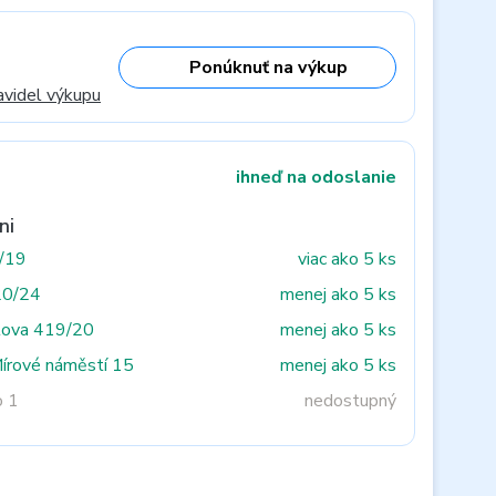
Ponúknuť na výkup
avidel výkupu
ihneď na odoslanie
ni
3/19
viac ako 5 ks
20/24
menej ako 5 ks
tova 419/20
menej ako 5 ks
Mírové náměstí 15
menej ako 5 ks
o 1
nedostupný