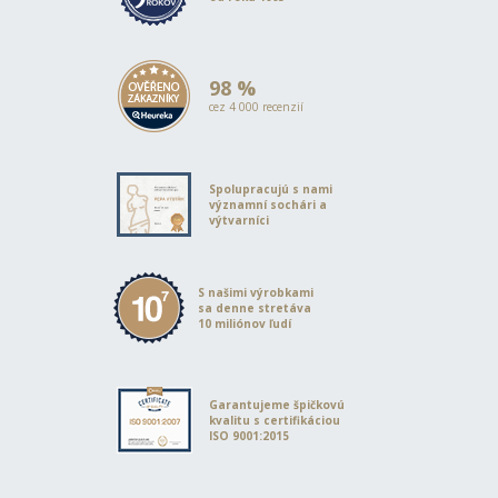
98 %
cez 4 000 recenzií
Spolupracujú s nami
významní sochári a
výtvarníci
S našimi výrobkami
sa denne stretáva
10 miliónov ľudí
Garantujeme špičkovú
kvalitu s certifikáciou
ISO 9001:2015