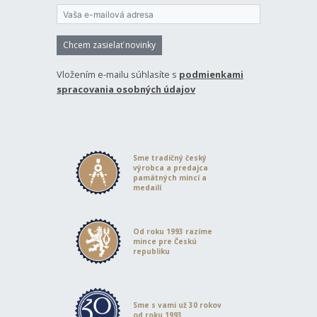
Chcem zasielať novinky
Vložením e-mailu súhlasíte s
podmienkami
spracovania osobných údajov
Sme tradičný český
výrobca a predajca
pamätných mincí a
medailí
Od roku 1993 razíme
mince pre Českú
republiku
Sme s vami už 30 rokov
od roku 1993