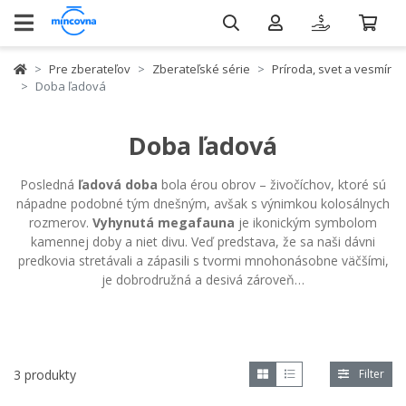
Pre zberateľov
Zberateľské série
Príroda, svet a vesmír
Doba ľadová
Doba ľadová
Posledná
ľadová doba
bola érou obrov – živočíchov, ktoré sú
nápadne podobné tým dnešným, avšak s výnimkou kolosálnych
rozmerov.
Vyhynutá megafauna
je ikonickým symbolom
kamennej doby a niet divu. Veď predstava, že sa naši dávni
predkovia stretávali a zápasili s tvormi mnohonásobne väčšími,
je dobrodružná a desivá zároveň…
3 produkty
Filter