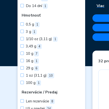
Diverzifik
Viac
Do 14 dní
1
Hmotnosť
0,5 g
1
3 g
1
1/10 oz (3,11 g)
1
3,49 g
4
10 g
7
16 g
32 pr
1
29 g
6
1 oz (31,1 g)
10
100 g
1
Rezervácie / Predaj
Len rezervácie
8
Už v predaji
24