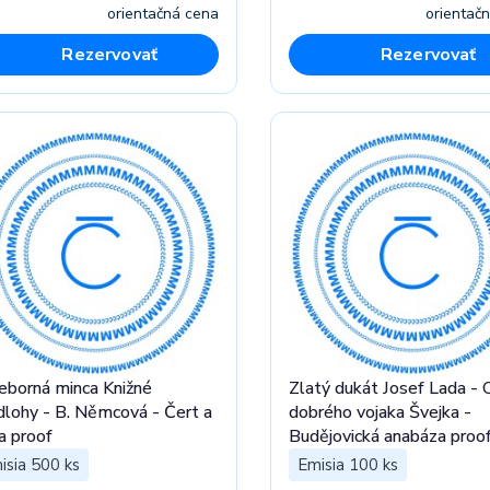
orientačná cena
orientač
Rezervovať
Rezervovať
ieborná minca Knižné
Zlatý dukát Josef Lada -
dlohy - B. Němcová - Čert a
dobrého vojaka Švejka -
a proof
Budějovická anabáza proo
isia 500 ks
Emisia 100 ks