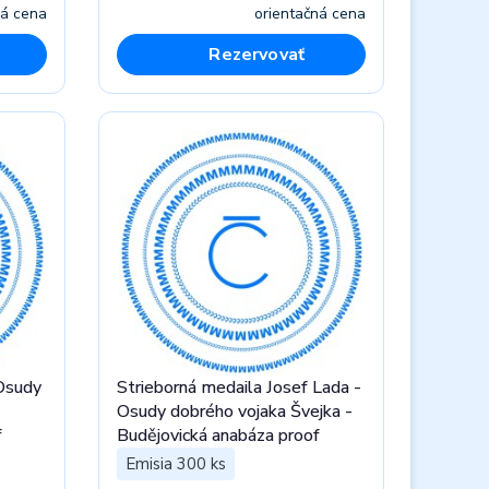
ná cena
orientačná cena
Rezervovať
 Osudy
Strieborná medaila Josef Lada -
Osudy dobrého vojaka Švejka -
f
Budějovická anabáza proof
Emisia 300 ks