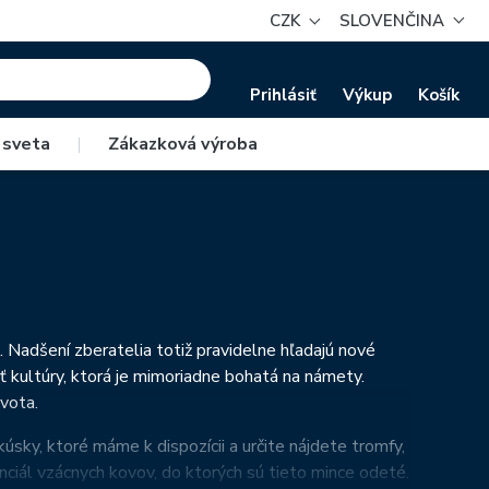
CZK
SLOVENČINA
Prihlásiť
Výkup
Košík
 sveta
|
Zákazková výroba
. Nadšení zberatelia totiž pravidelne hľadajú nové
asť kultúry, ktorá je mimoriadne bohatá na námety.
vota.
kúsky, ktoré máme k dispozícii a určite nájdete tromfy,
ciál vzácnych kovov, do ktorých sú tieto mince odeté.