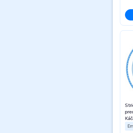
Str
pre
Káč
Em