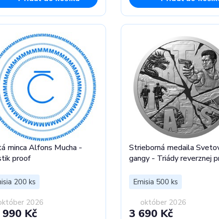
tá minca Alfons Mucha -
Strieborná medaila Sveto
tik proof
gangy - Triády reverznej p
isia 200 ks
Emisia 500 ks
október 2026
október 2026
 990 Kč
3 690 Kč