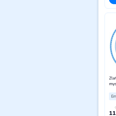
Zla
mys
Em
11