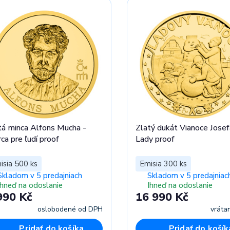
tá minca Alfons Mucha -
Zlatý dukát Vianoce Josef
ca pre ľudí proof
Lady proof
isia 500 ks
Emisia 300 ks
Skladom v 5 predajniach
Skladom v 5 predajniac
Ihneď na odoslanie
Ihneď na odoslanie
990 Kč
16 990 Kč
oslobodené od DPH
vráta
Pridať do košíka
Pridať do košík