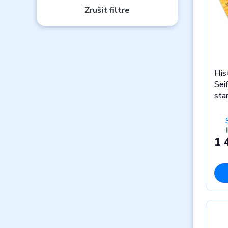
Zrušit filtre
Hist
Seif
sta
1 