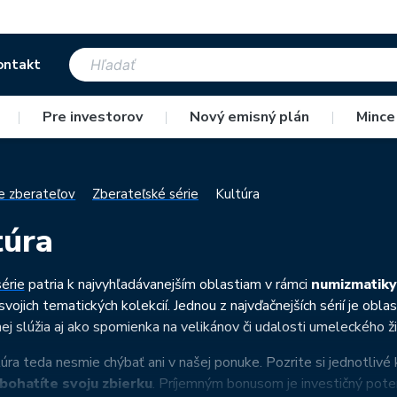
ontakt
|
Pre investorov
|
Nový emisný plán
|
Mince
e zberateľov
Zberateľské série
Kultúra
túra
érie
patria k najvyhľadávanejším oblastiam v rámci
numizmatiky
vojich tematických kolekcií. Jednou z najvďačnejších sérií je obl
ej slúžia aj ako spomienka na velikánov či udalosti umeleckého ži
úra teda nesmie chýbať ani v našej ponuke. Pozrite si jednotlivé 
bohatíte svoju zbierku
. Príjemným bonusom je investičný poten