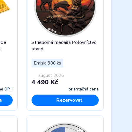
ucie
Strieborná medaila Poľovníctvo
u
stand
Emisia 300 ks
august 2026
4 490 Kč
ne DPH
orientačná cena
a
Rezervovať