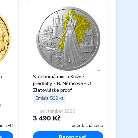
a
Strieborná minca Knižné
predlohy - B. Němcová - O
Zlatovláske proof
Emisia 500 ks
h
september 2026
3 490 Kč
ne DPH
orientačná cena
a
Rezervovať