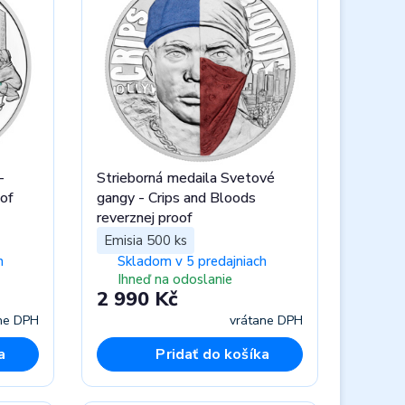
-
Strieborná medaila Svetové
oof
gangy - Crips and Bloods
reverznej proof
Emisia 500 ks
h
Skladom v 5 predajniach
Ihneď na odoslanie
2 990 Kč
ne DPH
vrátane DPH
a
Pridať do košíka