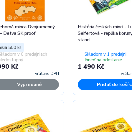
ieborná minca Dvojramenný
História českých mincí - L
ž - Detva SK proof
Seifertová - replika korun
stand
isia 500 ks
Skladom v 0 predajniach
Skladom v 1 predajni
Nedostupný
Ihneď na odoslanie
990 Kč
1 490 Kč
vrátane DPH
vráta
Vypredané
Pridať do košík