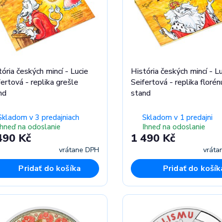
ória českých mincí - Lucie
História českých mincí - L
ertová - replika grešle
Seifertová - replika florén
nd
stand
Skladom v 3 predajniach
Skladom v 1 predajni
Ihneď na odoslanie
Ihneď na odoslanie
490 Kč
1 490 Kč
vrátane DPH
vráta
Pridať do košíka
Pridať do košík