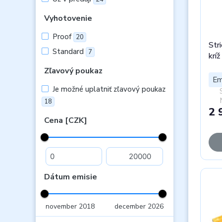
Vyhotovenie
Proof
20
Str
Standard
7
krí
Zľavový poukaz
Em
Je možné uplatniť zľavový poukaz
18
2 
Cena [CZK]
Dátum emisie
november 2018
december 2026