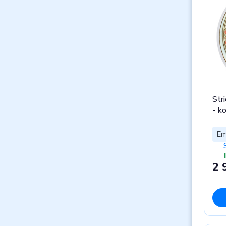
Str
- k
Em
2 