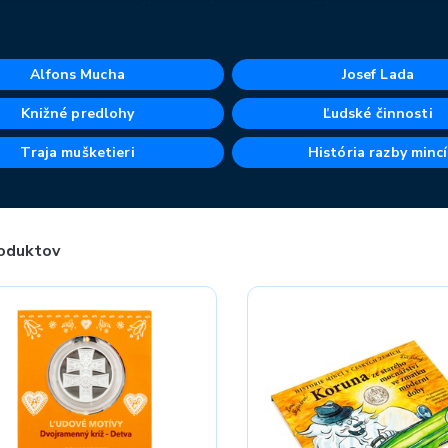
ujete nimi svoje portfólio a chránite sa pred infláciou.
Alfons Mucha
Josef Lada
Knižné predlohy
Ľudské činnosti
Traja mušketieri
História razby mincí
oduktov