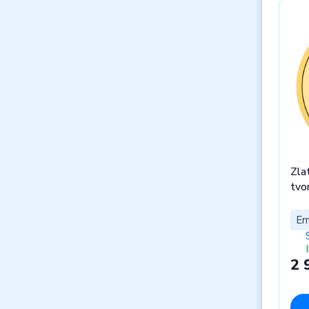
Zla
tvor
Em
2 