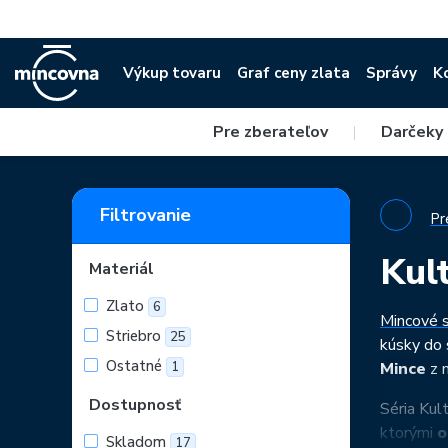
Výkup tovaru
Graf ceny zlata
Správy
K
Pre zberateľov
|
Darčeky
Filtrovanie
Pr
Kul
Materiál
Zlato
6
Mincové s
Striebro
25
kúsky do s
Ostatné
1
Mince
z n
Dostupnosť
Séria Kult
ktorými
o
Skladom
17