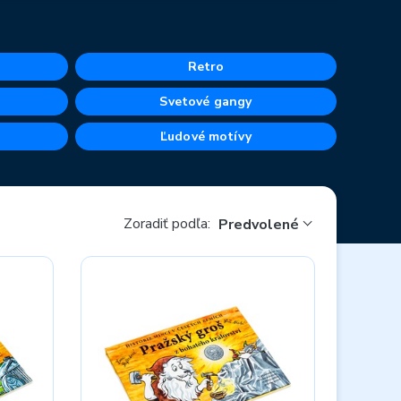
Retro
Svetové gangy
Ľudové motívy
Zoradiť podľa:
Predvolené