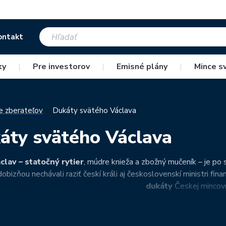
ontakt
ky
|
Pre investorov
|
Emisné plány
|
Mince s
e zberateľov
Dukáty svätého Václava
áty svätého Václava
clav – statočný rytier
, múdre knieža a zbožný mučeník – je po
obizňou nechávali raziť českí králi aj československí ministri fin
dukáty
Českej mincov