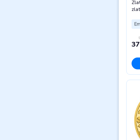
Zla
zla
Em
37