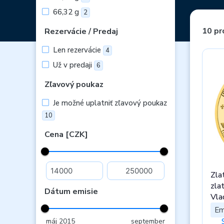
66,32 g
2
10 pr
Rezervácie / Predaj
Len rezervácie
4
Už v predaji
6
Zľavový poukaz
Je možné uplatniť zľavový poukaz
10
Cena [CZK]
Zla
zlatý
Dátum emisie
Vla
Em
máj 2015
september