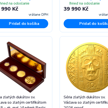
Ihneď na odoslanie
Ihneď na odoslanie
 990 Kč
39 990 Kč
vrátane DPH
vráta
Pridať do košíka
Pridať do košík
ia zlatých dukátov sv.
Séria zlatých dukátov sv.
lava so zlatým certifikátom
Václava so zlatým certifi
5 - ak. mal. Vladimír Pavlica
2026 proof