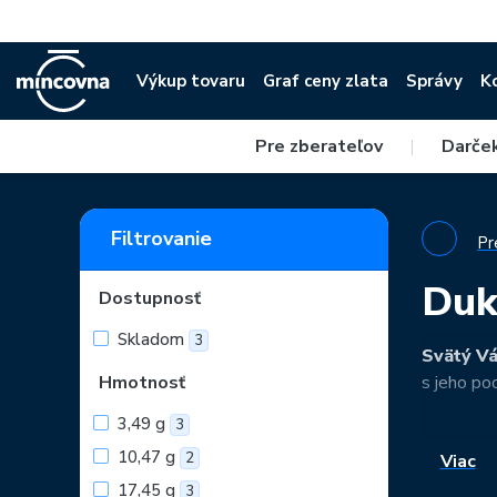
Výkup tovaru
Graf ceny zlata
Správy
K
Pre zberateľov
|
Darče
Filtrovanie
Pr
Duk
Dostupnosť
Skladom
3
Svätý Vá
Hmotnosť
s jeho pod
3,49 g
3
10,47 g
2
Viac
17,45 g
3