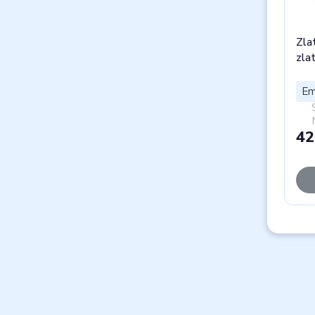
Zla
zla
Em
42