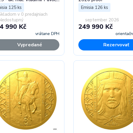
of
isia 125 ks
Emisia 126 ks
Skladom v 0 predajniach
Nedostupný
september 2026
4 990 Kč
249 990 Kč
vrátane DPH
orientač
Vypredané
Rezervovať