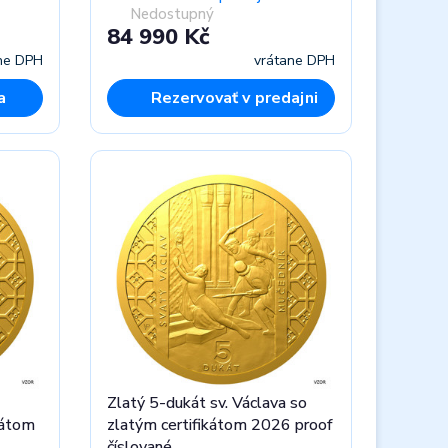
Nedostupný
84 990 Kč
ne DPH
vrátane DPH
a
Rezervovať v predajni
Zlatý 5-dukát sv. Václava so
kátom
zlatým certifikátom 2026 proof
číslované