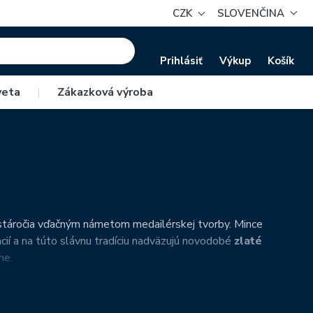
CZK
SLOVENČINA
Prihlásiť
Výkup
Košík
veta
|
Zákazková výroba
 stáročia vďačným námetom medailérskej tvorby. Mince
ancií a na túto slávnu tradíciu nadväzujú novodobé
zlaté
ne.