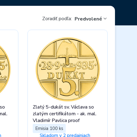
Zoradiť podľa:
Predvolené
 so
Zlatý 5-dukát sv. Václava so
zlatým certifikátom - ak. mal.
Vladimír Pavlica proof
Emisia 100 ks
h
Skladom v 2 predajniach