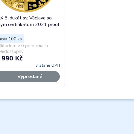
tý 5-dukát sv. Václava so
tým certifikátom 2021 proof
isia 100 ks
Skladom v 0 predajniach
Nedostupný
 990 Kč
vrátane DPH
Vypredané