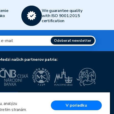
enie
We guarantee quality
ako
with ISO 9001:2015
certification
Odoberať newsletter
Medzi našich partnerov patria:
Európska únia
Európsky fond pre regionálny rozvoj
OP Podnikanie a inovácie pre konkurencieschopnosť
u, analýzu
V poriadku
Európska únia
tretím stranám.
Európsky fond pre regionálny rozvoj