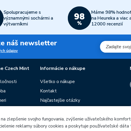
Spolupracujeme s
Máme 98% hodnot
významnými sochármi a
na Heureka a viac 
výtvarníkmi
12000 recenzií
jte náš newsletter
ch údajov
e Czech Mint
Informácie o nákupe
oločnosti
Všetko o nákupe
oba
Kontakt
eri
Najčastejšie otázky
Obchodné podmienky
 na zlepšenie svojho fungovania, zvýšenie užívateľského komfort
Predajne Českej mincovne
 cielenie reklamy súbory cookies a poskytuje používateľské dáta 
utie
Poradca