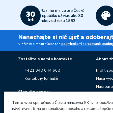
Razíme mince pre Českú
republiku už viac ako 30
rokov od roku 1993
Nenechajte si nič ujsť a odobera
Vložením e-mailu súhlasíte s
podmienkami spracovania osobný
Zostaňte s nami v kontakte
About th
+421 940 644 668
Profil sp
Kontaktný formulár
Naša výr
Naši partn
Sledujte nás na:
Kariéra
Tento web spoločnosti Česká mincovna SK, s.r.o. používa
Správy
návštevnosti, na personalizáciu obsahu a reklám a lepšie
Na stiahn