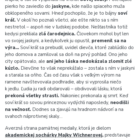
pierko ho zaviedlo do
jaskyne,
kde našlo spiaceho muža
obklopeného sovami. Hneď pochopilo, že je to bájny
soví
kráľ.
V okolí ho poznali všetci, ale ešte nikto sa s ním
nestretol – aspoň nie v ľudskej podobe. Nešťastníka totiž
kedysi prekliala
zlá čarodejnica.
Človekom mohol byť len
vo svojej jaskyni, a kedykoľvek ju opustil,
premenil sa na
výra…
Soví kráľ sa prebudil, uvidel dievča, ktoré zablúdilo do
jeho domova a zamiloval sa doň na prvý pohľad. Ono jeho
city opätovalo, ale
ani jeho láska nedokázala zlomiť zlé
kúzlo.
Dievčine to však neprekážalo – zostala s ním v jaskyni
a starala sa oňho. Čas od času však s veľkým výrom na
ramene navštevovala podhradie, aby si vyprosila niečo
k jedlu. Ľudia ju radi obdarovali – obdivovali lásku, ktorá
prekoná všetky strasti.
Nakoniec prekonala aj smrť. Keď
soví kráľ so sovou princeznou vydýchli naposledy,
neodišli
na večnosť.
Dodnes sa zjavujú na hradnom nádvorí a na
svahoch náprotivnej skaly…
Averzná strana pamätnej medaily, ktorá je dielom
akademickej sochárky Majky Wichnerovej
,
predstavuje