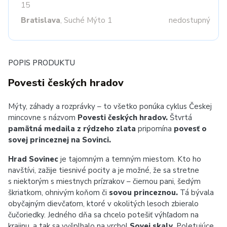
15
Bratislava
, Suché Mýto 1
nedostupný
POPIS PRODUKTU
Povesti českých hradov
Mýty, záhady a rozprávky – to všetko ponúka cyklus Českej
mincovne s názvom
Povesti českých hradov.
Štvrtá
pamätná medaila z rýdzeho zlata
pripomína
povesť o
sovej princeznej na Sovinci.
Hrad Sovinec
je tajomným a temným miestom. Kto ho
navštívi, zažije tiesnivé pocity a je možné, že sa stretne
s niektorým s miestnych prízrakov – čiernou pani, šedým
škriatkom, ohnivým koňom či
sovou princeznou.
Tá bývala
obyčajným dievčaťom, ktoré v okolitých lesoch zbieralo
čučoriedky. Jedného dňa sa chcelo potešiť výhľadom na
krajinu, a tak sa vyšplhalo na vrchol
Sovej skaly.
Poletujúce