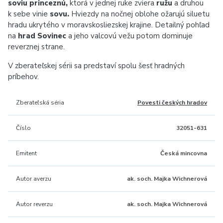
soviu princeznú,
ktorá v jednej ruke zviera
ružu
a druhou
k sebe vinie
sovu.
Hviezdy na nočnej oblohe ožarujú siluetu
hradu ukrytého v moravskosliezskej krajine. Detailný pohľad
na
hrad Sovinec
a jeho valcovú vežu potom dominuje
reverznej strane.
V zberateľskej sérii sa predstaví spolu šesť hradných
príbehov.
Zberateľská séria
Povesti českých hradov
Číslo
32051-631
Emitent
Česká mincovna
Autor averzu
ak. soch. Majka Wichnerová
Autor reverzu
ak. soch. Majka Wichnerová