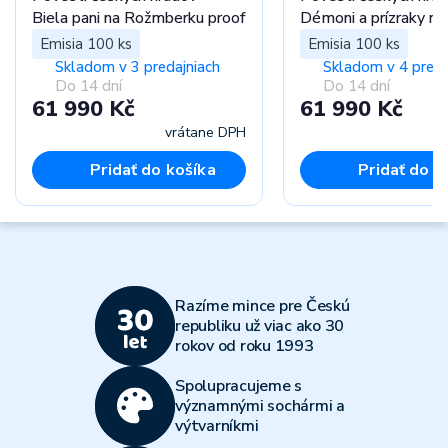
Biela pani na Rožmberku proof
Démoni a prízraky n
proof
Emisia 100 ks
Emisia 100 ks
Skladom v 3 predajniach
Skladom v 4 preda
Do 14 dní
Do 14 dní
61 990 Kč
61 990 Kč
vrátane DPH
vr
Pridať do košíka
Pridať do k
Razíme mince pre Českú
republiku už viac ako 30
rokov od roku 1993
Spolupracujeme s
významnými sochármi a
výtvarníkmi