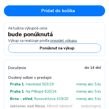
Pridať do košíka
Aktuálna výkupná cena
bude ponúknutá
Výkup sa realizuje podľa
pravidel výkupu
Ponúknuť na výkup
Doručenie
do 14 dní
Osobný odber v predajni
Praha 1
, Havelská 503/19
menej ako 5 ks
Praha 1
, Na Příkopě 820/24
menej ako 5 ks
Brno - střed
, Roosveltova 419/20
menej ako 5 ks
Jablonec nad Nisou
, Mírové náměstí
nedostupný