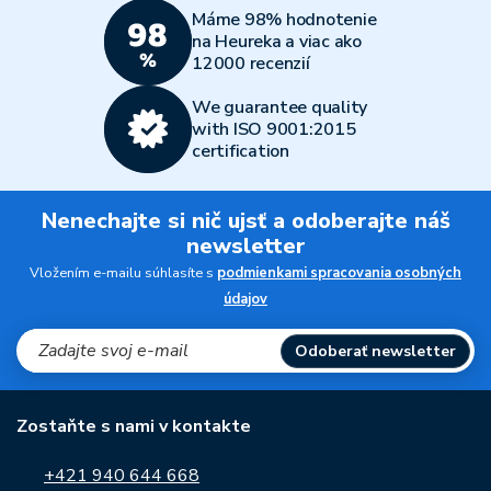
Máme 98% hodnotenie
na Heureka a viac ako
12000 recenzií
We guarantee quality
with ISO 9001:2015
certification
Nenechajte si nič ujsť a odoberajte náš
newsletter
Vložením e-mailu súhlasíte s
podmienkami spracovania osobných
údajov
Odoberať newsletter
Zostaňte s nami v kontakte
+421 940 644 668