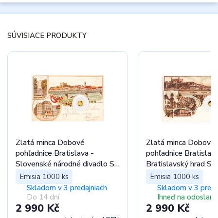
SÚVISIACE PRODUKTY
Zlatá minca Dobové
Zlatá minca Dobové
pohľadnice Bratislava -
pohľadnice Bratislava
Slovenské národné divadlo SK
Bratislavský hrad SK
proof
Emisia 1000 ks
Emisia 1000 ks
Skladom v 3 predajniach
Skladom v 3 preda
Do 14 dní
Ihneď na odoslani
2 990 Kč
2 990 Kč