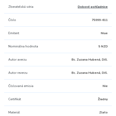
Zberateľská séria
Dobové pohľadnice
Číslo
75999-611
Emitent
Niue
Nominálna hodnota
5 NZD
Autor averzu
Bc. Zuzana Hubená, DiS.
Autor reverzu
Bc. Zuzana Hubená, DiS.
Číslovaná emisia
Nie
Certifikát
Žiadny
Materiál
Zlato