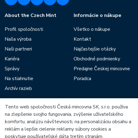
About the Czech Mint
Informácie o nákupe
Profil spoločnosti
Všetko o nákupe
Naša výroba
Kontakt
Naši partneri
Najčastejšie otázky
Kariéra
Obchodné podmienky
Správy
Predajne Českej mincovne
Na stiahnutie
Poradca
Archív razieb
Tento web spoločnosti Česká mincovna SK, s.r.o. používa
Medzi našich partnerov patria:
na zlepšenie svojho fungovania, zvýšenie užívateľského
komfortu, analýzu návštevnosti, na personalizáciu obsahu a
reklám a lepšie cielenie reklamy súbory cookies a
poskytuje používateľské dáta tretím stranám.