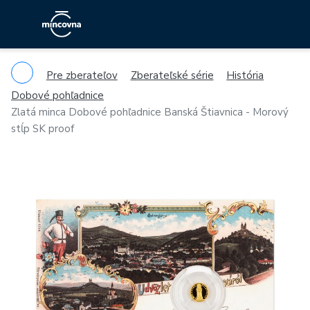
Pre zberateľov
Zberateľské série
História
Dobové pohľadnice
Zlatá minca Dobové pohľadnice Banská Štiavnica - Morový
stĺp SK proof
Previous
Ne