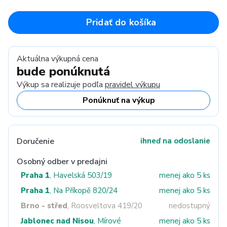
Pridať do košíka
Aktuálna výkupná cena
bude ponúknutá
Výkup sa realizuje podľa
pravidel výkupu
Ponúknuť na výkup
Doručenie
ihneď na odoslanie
Osobný odber v predajni
Praha 1
, Havelská 503/19
menej ako 5 ks
Praha 1
, Na Příkopě 820/24
menej ako 5 ks
Brno - střed
, Roosveltova 419/20
nedostupný
Jablonec nad Nisou
, Mírové
menej ako 5 ks