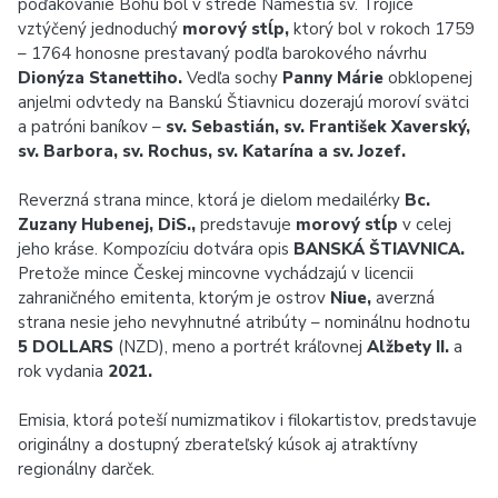
poďakovanie Bohu bol v strede Námestia sv. Trojice
vztýčený jednoduchý
morový stĺp,
ktorý bol v rokoch 1759
– 1764 honosne prestavaný podľa barokového návrhu
Dionýza Stanettiho.
Vedľa sochy
Panny Márie
obklopenej
anjelmi odvtedy na Banskú Štiavnicu dozerajú moroví svätci
a patróni baníkov –
sv. Sebastián, sv. František Xaverský,
sv. Barbora, sv. Rochus, sv. Katarína a sv. Jozef.
Reverzná strana mince, ktorá je dielom medailérky
Bc.
Zuzany Hubenej, DiS.,
predstavuje
morový stĺp
v celej
jeho kráse. Kompozíciu dotvára opis
BANSKÁ ŠTIAVNICA.
Pretože mince Českej mincovne vychádzajú v licencii
zahraničného emitenta, ktorým je ostrov
Niue,
averzná
strana nesie jeho nevyhnutné atribúty – nominálnu hodnotu
5 DOLLARS
(NZD), meno a portrét kráľovnej
Alžbety II.
a
rok vydania
2021.
Emisia, ktorá poteší numizmatikov i filokartistov, predstavuje
originálny a dostupný zberateľský kúsok aj atraktívny
regionálny darček.