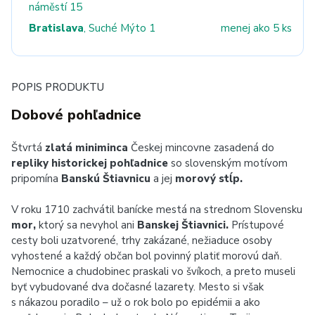
náměstí 15
Bratislava
, Suché Mýto 1
menej ako 5 ks
POPIS PRODUKTU
Dobové pohľadnice
Štvrtá
zlatá miniminca
Českej mincovne zasadená do
repliky historickej pohľadnice
so slovenským motívom
pripomína
Banskú Štiavnicu
a jej
morový stĺp.
V roku 1710 zachvátil banícke mestá na strednom Slovensku
mor,
ktorý sa nevyhol ani
Banskej Štiavnici.
Prístupové
cesty boli uzatvorené, trhy zakázané, nežiaduce osoby
vyhostené a každý občan bol povinný platiť morovú daň.
Nemocnice a chudobinec praskali vo švíkoch, a preto museli
byť vybudované dva dočasné lazarety. Mesto si však
s nákazou poradilo – už o rok bolo po epidémii a ako