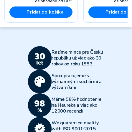
oslobodené od DPH
oslobode
Pridať do košíka
Pridať do k
Razíme mince pre Českú
republiku už viac ako 30
rokov od roku 1993
Spolupracujeme s
významnými sochármi a
výtvarníkmi
Máme 98% hodnotenie
na Heureka a viac ako
12000 recenzií
We guarantee quality
with ISO 9001:2015