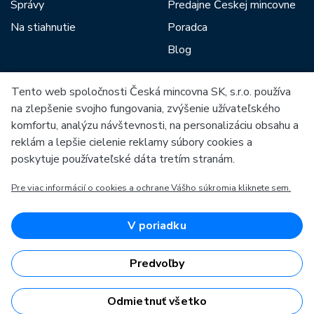
Správy
Predajne Českej mincovne
Na stiahnutie
Poradca
Blog
Tento web spoločnosti Česká mincovna SK, s.r.o. používa
Medzi našich partnerov patria:
na zlepšenie svojho fungovania, zvýšenie užívateľského
komfortu, analýzu návštevnosti, na personalizáciu obsahu a
reklám a lepšie cielenie reklamy súbory cookies a
poskytuje používateľské dáta tretím stranám.
Pre viac informácií o cookies a ochrane Vášho súkromia kliknete sem.
Európska únia
Európsky fond pre regionálny rozvoj
OP Podnikanie a inovácie pre konkurencieschopnosť
Európska únia
V poriadku
Európsky fond pre regionálny rozvoj
Investície do vašej budúcnosti
Predvoľby
Odmietnuť všetko
Česká mincovna, a.s. & Česká mincovna SK, s.r.o. © 1993 - 2026