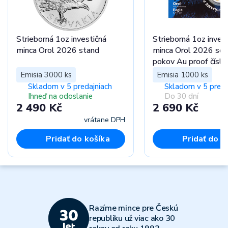
Strieborná 1oz investičná
Strieborná 1oz inves
minca Orol 2026 stand
minca Orol 2026 sel
pokov Au proof číslo
Emisia 3000 ks
Emisia 1000 ks
Skladom v 5 predajniach
Skladom v 5 preda
Ihneď na odoslanie
Do 30 dní
2 490 Kč
2 690 Kč
vrátane DPH
vr
Pridať do košíka
Pridať do k
Razíme mince pre Českú
republiku už viac ako 30