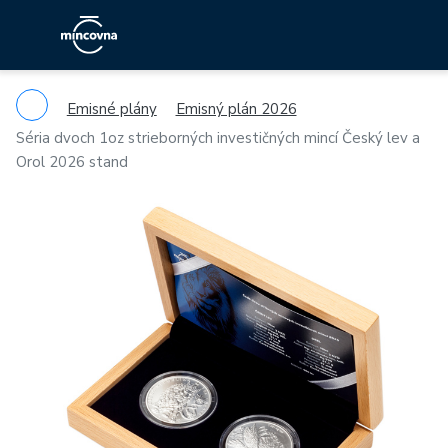
Emisné plány
Emisný plán 2026
Séria dvoch 1oz strieborných investičných mincí Český lev a
Orol 2026 stand
Previous
Ne