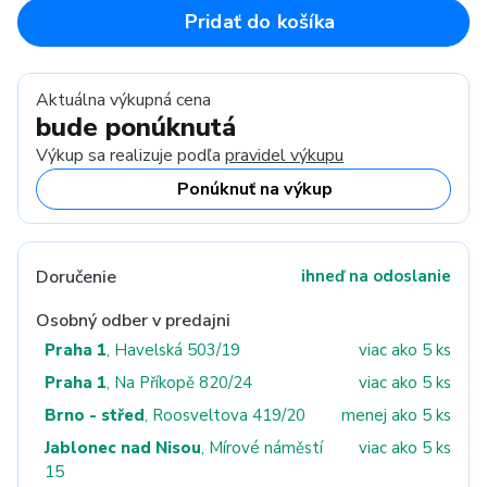
Pridať do košíka
Aktuálna výkupná cena
bude ponúknutá
Výkup sa realizuje podľa
pravidel výkupu
Ponúknuť na výkup
Doručenie
ihneď na odoslanie
Osobný odber v predajni
Praha 1
, Havelská 503/19
viac ako 5 ks
Praha 1
, Na Příkopě 820/24
viac ako 5 ks
Brno - střed
, Roosveltova 419/20
menej ako 5 ks
Jablonec nad Nisou
, Mírové náměstí
viac ako 5 ks
15