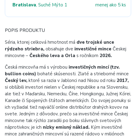
Bratislava
, Suché Mýto 1
menej ako 5 ks
POPIS PRODUKTU
Séria, ktorej celková hmotnosť má
dve trojské unce
rýdzeho striebra,
obsahuje dve
investičné mince
Českej
mincovne –
Českého leva a Orla
s ročníkom
2026.
Česká mincovňa má s výrobou
investičných mincí (tzv.
bullion coins)
bohaté skúsenosti. Zlaté a strieborné mince
Český lev,
ktoré sa razia v Jablonci nad Nisou od roku
2017,
si obľúbili investori nielen v Českej republike a na Slovensku,
ale tiež v Maďarsku, Nemecku, Číne, Hongkongu, Južnej Kórei,
Kanade či Spojených štátoch amerických. Do svojej ponuky si
ich vyžiadal tiež najväčší online distribútor drahých kovov na
svete. Jedným z dôvodov, prečo sa investičné mince Českej
mincovne tak rýchlo zaradili po boku slávnych svetových
náprotivkov, je ich
nízky emisný náklad.
Kým investičné
mince zahraničných mincovní sú razené rádovo v miliónoch