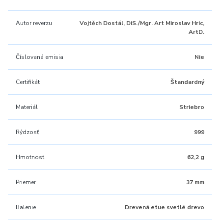
Autor reverzu
Vojtěch Dostál, DiS./Mgr. Art Miroslav Hric,
ArtD.
Číslovaná emisia
Nie
Certifikát
Štandardný
Materiál
Striebro
Rýdzosť
999
Hmotnosť
62,2 g
Priemer
37 mm
Balenie
Drevená etue svetlé drevo