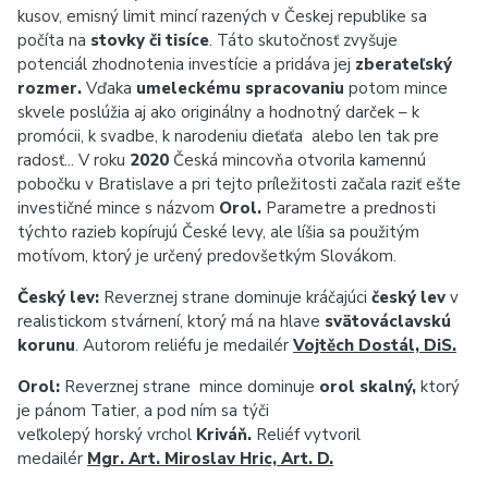
kusov, emisný limit mincí razených v Českej republike sa
počíta na
stovky či tisíce
. Táto skutočnosť zvyšuje
potenciál zhodnotenia investície a pridáva jej
zberateľský
rozmer.
Vďaka
umeleckému spracovaniu
potom mince
skvele poslúžia aj ako originálny a hodnotný darček
– k
promócii, k svadbe, k narodeniu dieťaťa alebo len tak pre
radosť... V roku
2020
Česká mincovňa otvorila kamennú
pobočku v Bratislave a pri tejto príležitosti začala raziť ešte
investičné mince s názvom
Orol.
Parametre a prednosti
týchto razieb kopírujú České levy, ale líšia sa použitým
motívom, ktorý je určený predovšetkým Slovákom.
Český lev:
Reverznej strane dominuje kráčajúci
český lev
v
realistickom stvárnení, ktorý má na hlave
svätováclavskú
korunu
. Autorom reliéfu je medailér
Vojtěch Dostál, DiS.
Orol:
Reverznej strane mince dominuje
orol skalný,
ktorý
je pánom Tatier, a pod ním sa týči
veľkolepý horský vrchol
Kriváň.
Reliéf vytvoril
medailér
Mgr. Art. Miroslav Hric, Art. D.