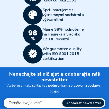
rokov od roku 1993
Spolupracujeme s
významnými sochármi a
výtvarníkmi
Máme 98% hodnotenie
na Heureka a viac ako
12000 recenzií
We guarantee quality
with ISO 9001:2015
certification
Nenechajte si nič ujsť a odoberajte náš
newsletter
Vložením e-mailu súhlasíte s
podmienkami spracovania osobných
údajov
Odoberať newsletter