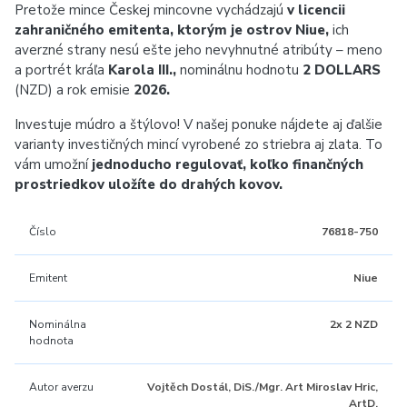
Pretože mince Českej mincovne vychádzajú
v licencii
zahraničného emitenta, ktorým je ostrov Niue,
ich
averzné strany nesú ešte jeho nevyhnutné atribúty – meno
a portrét kráľa
Karola III.,
nominálnu hodnotu
2 DOLLARS
(NZD) a rok emisie
2026.
Investuje múdro a štýlovo! V našej ponuke nájdete aj ďalšie
varianty investičných mincí vyrobené zo striebra aj zlata. To
vám umožní
jednoducho regulovať, koľko finančných
prostriedkov uložíte do drahých kovov.
Číslo
76818-750
Emitent
Niue
Nominálna
2x 2 NZD
hodnota
Autor averzu
Vojtěch Dostál, DiS./Mgr. Art Miroslav Hric,
ArtD.