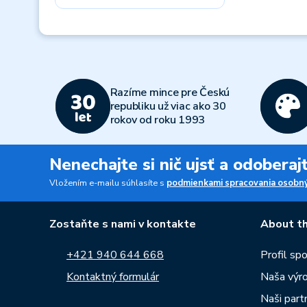
Previous
Razíme mince pre Českú
republiku už viac ako 30
rokov od roku 1993
Nenechajte si nič ujsť a odobera
Vložením e-mailu súhlasíte s
podmienkami spracovania osobný
Zostaňte s nami v kontakte
About th
+421 940 644 668
Profil sp
Kontaktný formulár
Naša výr
Naši partn