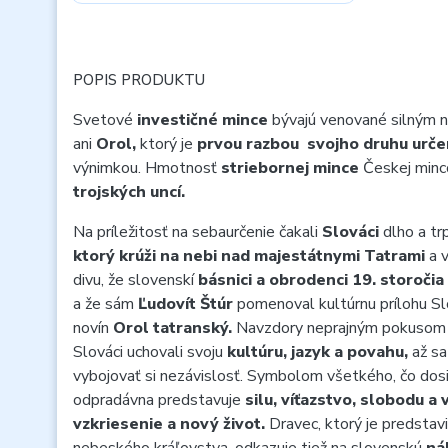
POPIS PRODUKTU
Svetové
investičné mince
bývajú venované silným
ani
Orol,
ktorý je
prvou razbou svojho druhu urče
výnimkou. Hmotnosť
striebornej mince
Českej minc
trojských uncí.
Na príležitosť na sebaurčenie čakali
Slováci
dlho a tr
ktorý krúži na nebi nad majestátnymi Tatrami
a 
divu, že slovenskí
básnici a obrodenci 19. storočia
a že sám
Ľudovít Štúr
pomenoval kultúrnu prílohu S
novín
Orol tatranský.
Navzdory neprajným pokusom 
Slováci uchovali svoju
kultúru, jazyk a povahu,
až sa
vybojovať si nezávislosť. Symbolom všetkého, čo dosia
odpradávna predstavuje
silu, víťazstvo, slobodu a 
vzkriesenie a nový život.
Dravec, ktorý je predsta