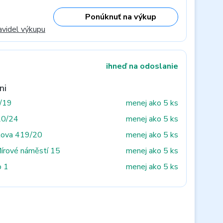
Ponúknuť na výkup
avidel výkupu
ihneď na odoslanie
ni
3/19
menej ako 5 ks
20/24
menej ako 5 ks
tova 419/20
menej ako 5 ks
Mírové náměstí 15
menej ako 5 ks
o 1
menej ako 5 ks