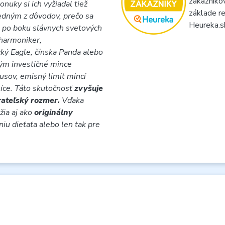
zákazníko
nuky si ich vyžiadal tiež
základe re
Jedným z dôvodov, prečo sa
Heureka.s
i po boku slávnych svetových
lharmoniker,
ký Eagle, čínska Panda alebo
ým investičné mince
usov, emisný limit mincí
síce. Táto skutočnosť
zvyšuje
erateľský rozmer.
Vďaka
ia aj ako
originálny
iu dieťaťa alebo len tak pre