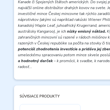
Kanade či Spojených štátoch amerických. Do svojej po
najväčší online distribútor drahých kovov na svete. 
investičné mince Českej mincovne tak rýchlo zaradil
náprotivkov (akými sú napríklad rakúski Wiener Phi
kanadský Maple Leaf, juhoafrický Krugerrand, americ
austrálsky Kangaroo), je ich
nízky emisný náklad.
K
zahraničných mincovní sú razené v rádoch miliónov k
razených v Českej republike sa počíta na stovky či ti
potenciál zhodnotenia investície a pridáva jej zb
umeleckému spracovaniu potom mince skvele poslúž
a hodnotný darček
–
k promócii, k svadbe, k naroden
radosť...
SÚVISIACE PRODUKTY