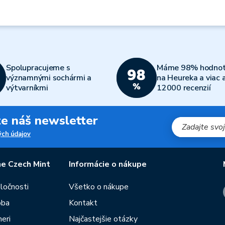
Spolupracujeme s
Máme 98% hodnot
významnými sochármi a
na Heureka a viac 
výtvarníkmi
12000 recenzií
jte náš newsletter
ch údajov
e Czech Mint
Informácie o nákupe
oločnosti
Všetko o nákupe
oba
Kontakt
eri
Najčastejšie otázky