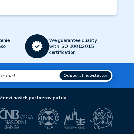
Next
enie
We guarantee quality
ako
with ISO 9001:2015
certification
Odoberať newsletter
Medzi našich partnerov patria: