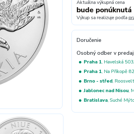
Aktuálna výkupná cena
bude ponúknutá
Výkup sa realizuje podľa
pr
Next
Doručenie
Osobný odber v predaj
Praha 1
, Havelská 50
Praha 1
, Na Příkopě 8
Brno - střed
, Roosvel
Jablonec nad Nisou
, 
Bratislava
, Suché Mýt