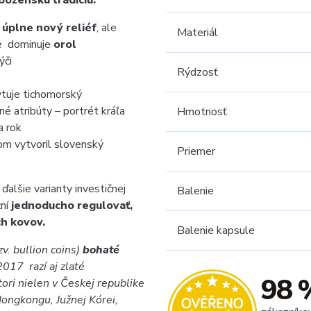
boženskú tradíciu.
e
úplne nový reliéf
, ale
Materiál
e dominuje
orol
ýči
Rýdzosť
tuje tichomorský
é atribúty – portrét kráľa
Hmotnosť
a rok
om vytvoril slovenský
Priemer
ďalšie varianty investičnej
Balenie
žní
jednoducho regulovať,
ch kovov.
Balenie kapsule
v. bullion coins)
bohaté
017 razí aj zlaté
98 
stori nielen v Českej republike
Hongkongu, Južnej Kórei,