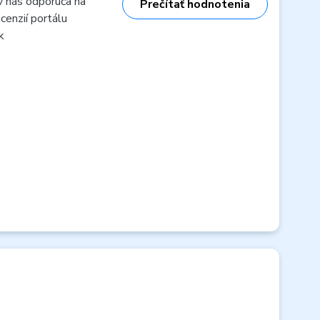
v nás odporúča na
Prečítať hodnotenia
cenzií portálu
k