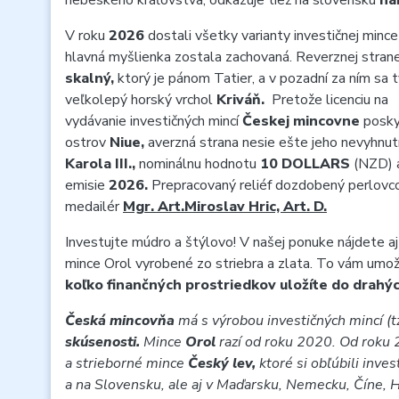
nebeského kráľovstva, odkazuje tiež na slovenskú
ná
V roku
2026
dostali všetky varianty investičnej minc
hlavná myšlienka zostala zachovaná.
Reverznej stran
skalný,
ktorý je pánom Tatier, a v pozadní za ním sa t
veľkolepý horský vrchol
Kriváň.
Pretože licenciu na
vydávanie investičných mincí
Českej mincovne
posky
ostrov
Niue,
averzná strana nesie ešte jeho nevyhnutn
Karola III.,
nominálnu hodnotu
10 DOLLARS
(NZD) 
emisie
2026.
Prepracovaný reliéf dozdobený perlovc
medailér
Mgr. Art.Miroslav Hric, Art. D.
Investujte múdro a štýlovo! V našej ponuke nájdete aj 
mince Orol vyrobené zo striebra a zlata. To vám umo
koľko finančných prostriedkov uložíte do drahý
Česká mincovňa
má s výrobou investičných mincí (tz
skúsenosti.
Mince
Orol
razí od roku 2020. Od roku 2
a strieborné mince
Český lev,
ktoré si obľúbili inve
a na Slovensku, ale aj v Maďarsku, Nemecku, Číne, 