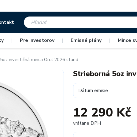
ontakt
ky
|
Pre investorov
|
Emisné plány
|
Mince s
 5oz investičná minca Orol 2026 stand
Strieborná 5oz in
Dátum emisie
12 290 Kč
vrátane DPH