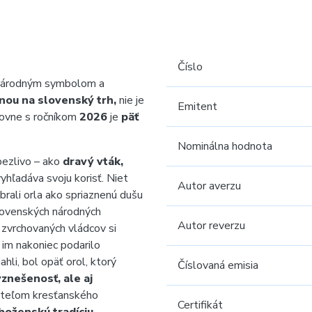
Číslo
 národným symbolom a
nou na slovenský trh,
nie je
Emitent
ovne s ročníkom
2026
je
päť
Nominálna hodnota
pezlivo – ako
dravý vták,
vyhľadáva svoju korisť. Niet
Autor averzu
brali orla ako spriaznenú dušu
lovenských národných
Autor reverzu
zvrchovaných vládcov si
 im nakoniec podarilo
hli, bol opäť orol, ktorý
Číslovaná emisia
vznešenosť, ale aj
viteľom kresťanského
Certifikát