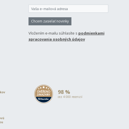
Chcem zasielať novinky
Vložením e-mailu súhlasíte s
podmienkami
spracovania osobných údajov
98 %
okov
cez 4 000 recenzií
ovú
iou