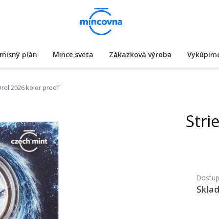
misný plán
Mince sveta
Zákazková výroba
Vykúpime
rol 2026 kolor proof
Stri
Dostup
Skla