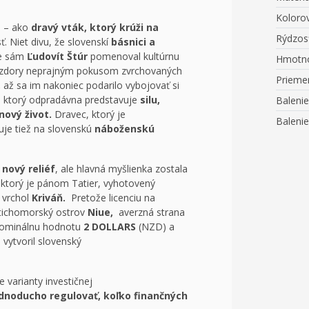
Koloro
o – ako
dravý vták, ktorý krúži na
Rýdzos
ť. Niet divu, že slovenskí
básnici a
že sám
Ľudovít Štúr
pomenoval kultúrnu
Hmotn
zdory neprajným pokusom zvrchovaných
Prieme
,
až sa im nakoniec podarilo vybojovať si
l, ktorý odpradávna predstavuje
silu,
Balenie
 nový život.
Dravec, ktorý je
Balenie
je tiež na slovenskú
náboženskú
 nový reliéf
, ale hlavná myšlienka zostala
,
ktorý je pánom Tatier, vyhotovený
ý vrchol
Kriváň.
Pretože licenciu na
 tichomorský ostrov
Niue,
averzná strana
ominálnu hodnotu
2 DOLLARS
(NZD) a
vytvoril slovenský
 varianty investičnej
dnoducho regulovať, koľko finančných