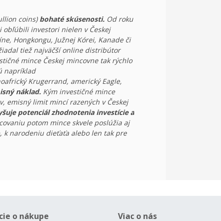
llion coins)
bohaté skúsenosti.
Od roku
i obľúbili investori nielen v Českej
íne, Hongkongu, Južnej Kórei, Kanade či
adal tiež najväčší online distribútor
stičné mince Českej mincovne tak rýchlo
ú napríklad
oafrický Krugerrand, americký Eagle,
isný náklad.
Kým investičné mince
, emisný limit mincí razených v Českej
yšuje potenciál zhodnotenia investície a
ovaniu potom mince skvele poslúžia aj
, k narodeniu dieťaťa alebo len tak pre
cie o nákupe
Viac o nás