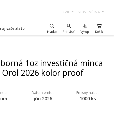
CZK
SLOVENČINA
 aj vaše zlato
Hľadať
Prihlásiť
Výkup
Košík
eborná 1oz investičná minca
Orol 2026 kolor proof
nosť
Dátum emisie
Emisný náklad
dom
jún 2026
1000 ks