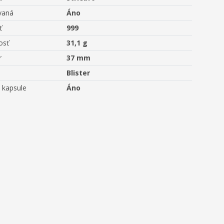
vaná
Áno
ť
999
osť
31,1 g
r
37 mm
Blister
 kapsule
Áno