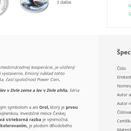
3 ďalšie
M
S
Špec
m medzinárodnej kooperácie, je uložený
Číslo
j vystavenie
.
Emisný náklad tohto
Emiten
ňa, časť spoločnosť Power Coin
.
Nominá
lev v živle zeme a lev v živle ohňa.
Séria
Autor 
Autor r
dným symbolom a ani
Orol,
ktorý je
prvou
Číslova
e výnimkou. Investičné mince Českej
vá strieborná razba
je výnimočná.
Certifik
m
kolorovaním,
je plodom dlhodobého
Materiá