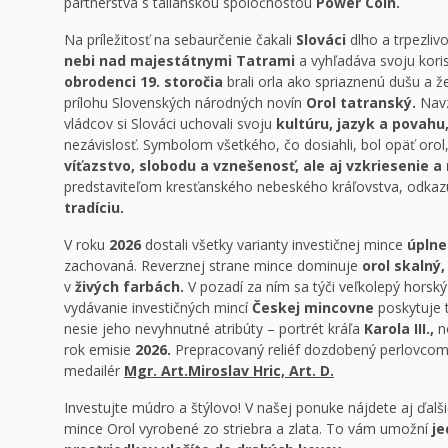
partnerstva s talianskou spoločnosťou
Power Coin.
Na príležitosť na sebaurčenie čakali
Slováci
dlho a trpezliv
nebi nad majestátnymi Tatrami
a vyhľadáva svoju koris
obrodenci 19. storočia
brali orla ako spriaznenú dušu a 
prílohu Slovenských národných novín
Orol tatranský.
Nav
vládcov si Slováci uchovali svoju
kultúru, jazyk a povahu
nezávislosť. Symbolom všetkého, čo dosiahli, bol opäť oro
víťazstvo, slobodu a vznešenosť, ale aj vzkriesenie a
predstaviteľom kresťanského nebeského kráľovstva, odkazu
tradíciu.
V roku
2026
dostali všetky varianty investičnej mince
úplne
zachovaná. Reverznej strane mince dominuje
orol skalný
v
živých farbách.
V pozadí za ním sa týči veľkolepý horsk
vydávanie investičných mincí
Českej mincovne
poskytuje
nesie jeho nevyhnutné atribúty – portrét kráľa
Karola III.,
n
rok emisie
2026.
Prepracovaný reliéf dozdobený perlovcom 
medailér
Mgr. Art.Miroslav Hric, Art. D.
Investujte múdro a štýlovo! V našej ponuke nájdete aj ďalšie
mince Orol vyrobené zo striebra a zlata. To vám umožní
je