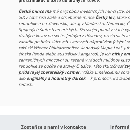
prostriedkov uložíte do drahých kovov.
Česká mincovňa
má s výrobou investičných mincí (tzv. bu
2017 totiž razí zlaté a strieborné mince
Český lev,
ktoré s
republike a na Slovensku, ale aj v Maďarsku, Nemecku, Č
Spojených štátoch amerických. Do svojej ponuky si ich vyži
drahých kovov na svete. Jedným z dôvodov, prečo sa inve
zaradili po boku slávnych svetových náprotivkov (akými s
rakúski Wiener Philharmoniker, kanadský Maple Leaf, juh
čínska Panda alebo austrálsky Kangaroo), je ich
nízky em
zahraničných mincovní sú razené v rádoch miliónov kusov
republike sa počíta na stovky či tisíce. Táto skutočnosť
zv
pridáva jej zberateľský rozmer.
Vďaka umeleckému sprac
ako
originálny a hodnotný darček
–
k promócii, k svadbe
radosť...
Zostaňte s nami v kontakte
Informá