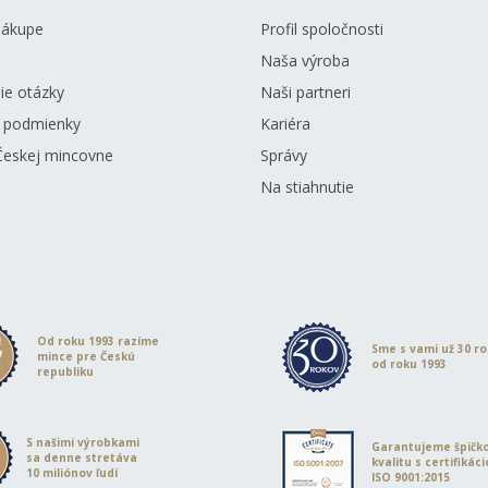
nákupe
Profil spoločnosti
Naša výroba
ie otázky
Naši partneri
 podmienky
Kariéra
Českej mincovne
Správy
Na stiahnutie
Od roku 1993 razíme
Sme s vami už 30 r
mince pre Českú
od roku 1993
republiku
S našimi výrobkami
Garantujeme špičk
sa denne stretáva
kvalitu s certifikác
10 miliónov ľudí
ISO 9001:2015