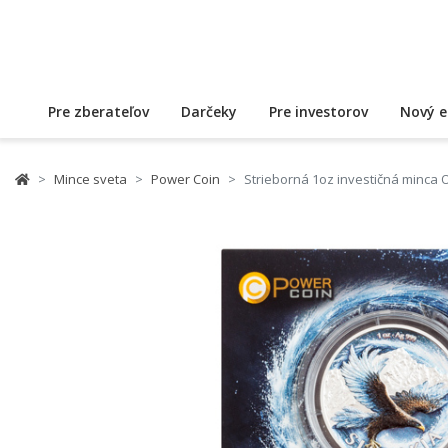
Pre zberateľov
Darčeky
Pre investorov
Nový e
Mince sveta
Power Coin
Strieborná 1oz investičná minca O