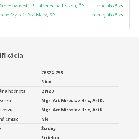
írové námestí 15, Jablonec nad Nisou, ČR
viac ako 5 ks
uché Mýto 1, Bratislava, SR
menej ako 5 ks
ifikácia
76824-758
t
Niue
lna hodnota
2 NZD
averzu
Mgr. Art Miroslav Hric, ArtD.
everzu
Mgr. Art Miroslav Hric, ArtD.
ná emisia
Nie
át
Žiadny
l
Striebro