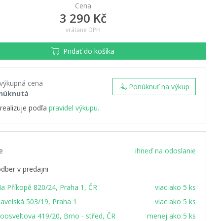
Cena
3 290 Kč
vrátane DPH
Pridať do košíka
 výkupná cena
Ponúknuť na výkup
núknutá
realizuje podľa
pravidel výkupu.
e
ihneď na odoslanie
dber v predajni
a Příkopě 820/24, Praha 1, ČR
viac ako 5 ks
avelská 503/19, Praha 1
viac ako 5 ks
oosveltova 419/20, Brno - střed, ČR
menej ako 5 ks