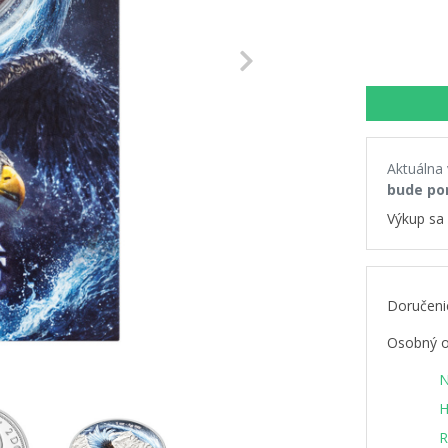
Next
Aktuálna
bude po
Výkup sa 
Doručeni
Osobný o
N
H
R