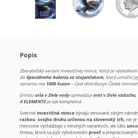
Popis
Zberateľský variant investičnej mince, ktorý je výsledko
do
špeciálneho balenia so stojančekom,
ktorý umožní je
variantu má
1000 kusov
– časť distribuuje Česká mincov
Emisiu
orla v živle vody
sprevádza
orol v živle vzduchu, 
4 ELEMENTS
je tak kompletná.
Svetové
investičné mince
bývajú venované silným náro
razbou svojho druhu určenou na slovenský trh,
nie j
mincovne vychádzajú v mnohých variantoch, ale táto
unco
Emisia, ktorá sa pýši vyhotovením
proof
a prepracovaný