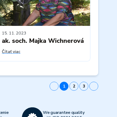
15. 11. 2023
ak. soch. Majka Wichnerová
Čítať viac
1
2
3
enie
We guarantee quality