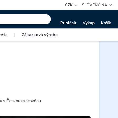
CZK
SLOVENČINA
Prihlásiť
Výkup
Košík
veta
|
Zákazková výroba
ujú s Českou mincovňou.