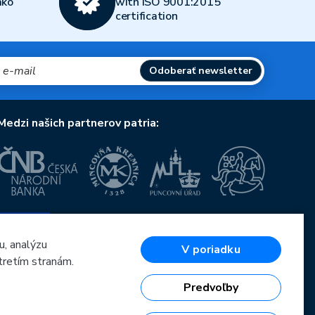
ako
with ISO 9001:2015
certification
Odoberať newsletter
Medzi našich partnerov patria:
Európska únia
Európsky fond pre regionálny rozvoj
OP Podnikanie a inovácie pre konkurencieschopnosť
u, analýzu
V poriadku
Európska únia
tretím stranám.
Európsky fond pre regionálny rozvoj
Investície do vašej budúcnosti
Predvoľby