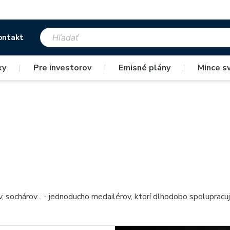
ontakt
ky
|
Pre investorov
|
Emisné plány
|
Mince s
v, sochárov
.
.. - jednoducho medailérov, ktorí dlhodobo spoluprac