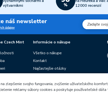
významnými sochármi a
na Heureka a viac 
výtvarníkmi
12000 recenzií
jte náš newsletter
ch údajov
e Czech Mint
Informácie o nákupe
oločnosti
Všetko o nákupe
oba
Kontakt
eri
Najčastejšie otázky
Obchodné podmienky
 na zlepšenie svojho fungovania, zvýšenie užívateľského komfort
Predajne Českej mincovne
 cielenie reklamy súbory cookies a poskytuje používateľské dáta 
utie
Poradca
ieb