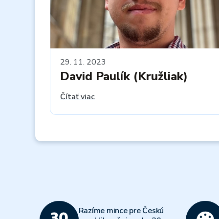
29. 11. 2023
David Paulík (Kružliak)
Čítať viac
Razíme mince pre Českú