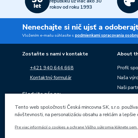
republiku už viac ako 30
rokov od roku 1993
Nenechajte si nič ujsť a odobera
Vložením e-mailu súhlasíte s
podmienkami spracovania osobný
Zostaňte s nami v kontakte
About th
+421 940 644 668
Profil sp
Kontaktný formulár
Naša výr
Naši partn
Sledujte nás na:
Kariéra
Tento web spoločnosti Česká mincovna SK, s.r.o. používa
Správy
návštevnosti, na personalizáciu obsahu a reklám a lepšie
Na stiahn
Archív raz
Pre viac informácií o cookies a ochrane Vášho súkromia kliknete sem.