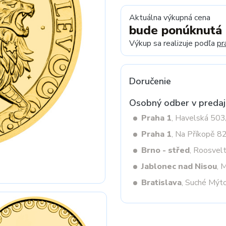
Aktuálna výkupná cena
bude ponúknutá
Next
Výkup sa realizuje podľa
pr
Doručenie
Osobný odber v predaj
Praha 1
, Havelská 50
Praha 1
, Na Příkopě 8
Brno - střed
, Roosvel
Jablonec nad Nisou
, 
Bratislava
, Suché Mýt