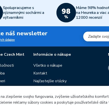
Spolupracujeme s
Máme 98% hodnot
významnými sochármi a
na Heureka a viac 
výtvarníkmi
12000 recenzií
jte náš newsletter
ch údajov
e Czech Mint
Informácie o nákupe
oločnosti
Všetko o nákupe
oba
Kontakt
eri
Najčastejšie otázky
Obchodné podmienky
 na zlepšenie svojho fungovania, zvýšenie užívateľského komfort
Predajne Českej mincovne
 cielenie reklamy súbory cookies a poskytuje používateľské dáta 
utie
Poradca