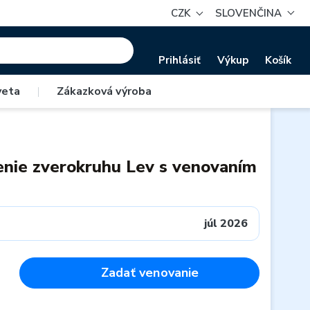
CZK
SLOVENČINA
Prihlásiť
Výkup
Košík
veta
|
Zákazková výroba
enie zverokruhu Lev s venovaním
júl 2026
Zadať venovanie