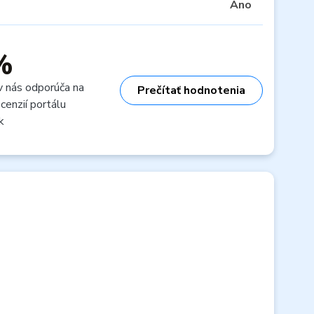
Áno
%
v nás odporúča na
Prečítať hodnotenia
cenzií portálu
k