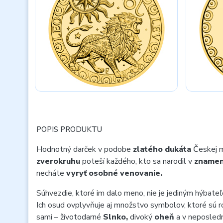
POPIS PRODUKTU
Hodnotný darček v podobe
zlatého dukáta
Českej m
zverokruhu
poteší každého, kto sa narodil v
znamen
necháte
vyryť osobné venovanie.
Súhvezdie, ktoré im dalo meno, nie je jediným hýbate
Ich osud ovplyvňuje aj množstvo symbolov, ktoré sú 
sami – životodarné
Slnko,
divoký
oheň
a v neposled