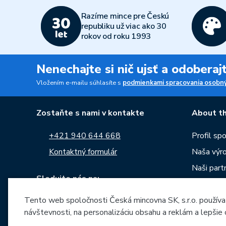
Razíme mince pre Českú
republiku už viac ako 30
rokov od roku 1993
Nenechajte si nič ujsť a odobera
Vložením e-mailu súhlasíte s
podmienkami spracovania osobný
Zostaňte s nami v kontakte
About th
+421 940 644 668
Profil sp
Kontaktný formulár
Naša výr
Naši partn
Sledujte nás na:
Kariéra
Tento web spoločnosti Česká mincovna SK, s.r.o. používa
Správy
návštevnosti, na personalizáciu obsahu a reklám a lepšie
Na stiahn