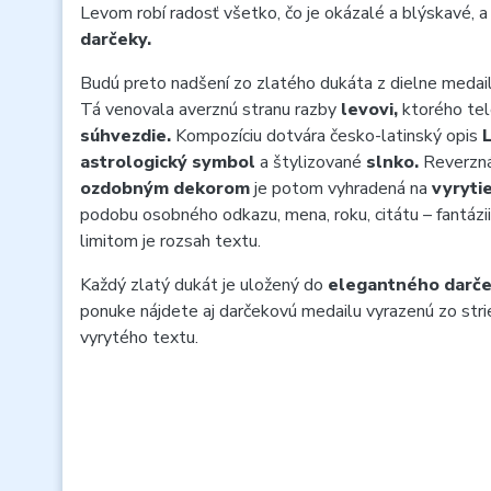
Levom robí radosť všetko, čo je okázalé a blýskavé, a
darčeky.
Budú preto nadšení zo zlatého dukáta z dielne medai
Tá venovala averznú stranu razby
levovi,
ktorého telo
súhvezdie.
Kompozíciu dotvára česko-latinský opis
L
astrologický symbol
a štylizované
slnko.
Reverzná
ozdobným dekorom
je potom vyhradená na
vyrytie
podobu osobného odkazu, mena, roku, citátu – fantázi
limitom je rozsah textu.
Každý zlatý dukát je uložený do
elegantného darče
ponuke nájdete aj darčekovú medailu vyrazenú zo stri
vyrytého textu.