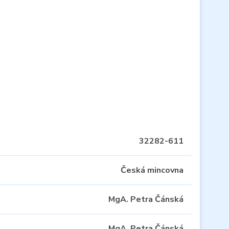
32282-611
Česká mincovna
MgA. Petra Čánská
MgA. Petra Čánská