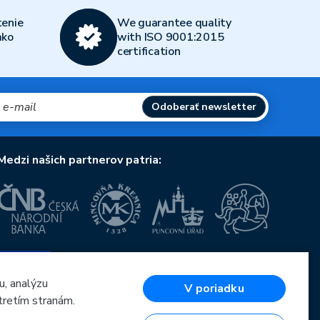
enie
We guarantee quality
ako
with ISO 9001:2015
certification
Odoberať newsletter
Medzi našich partnerov patria:
Európska únia
Európsky fond pre regionálny rozvoj
OP Podnikanie a inovácie pre konkurencieschopnosť
u, analýzu
V poriadku
Európska únia
tretím stranám.
Európsky fond pre regionálny rozvoj
Investície do vašej budúcnosti