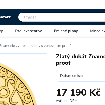
ontakt
ky
|
Pre investorov
|
Emisné plány
|
Mince s
 Znamenie zverokruhu Lev s venovaním proof
Zlatý dukát Znam
proof
Dátum emisie
17 190 Kč
vrátane DPH