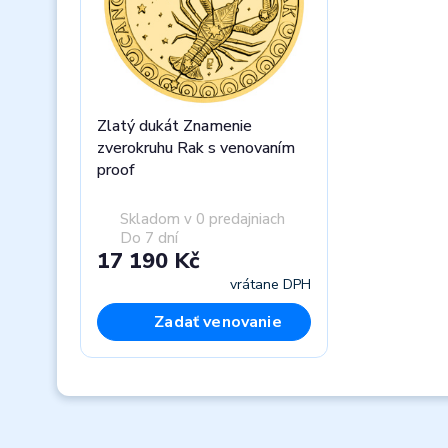
Zlatý dukát Znamenie
zverokruhu Rak s venovaním
proof
Skladom v 0 predajniach
Do 7 dní
17 190 Kč
vrátane DPH
Zadať venovanie
Previous