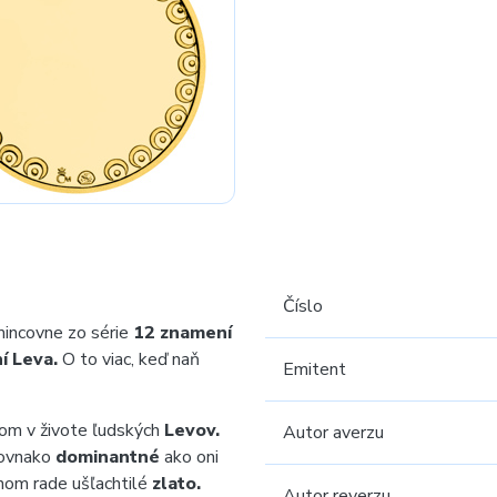
Číslo
incovne zo série
12 znamení
í Leva.
O to viac, keď naň
Emitent
ľom v živote ľudských
Levov.
Autor averzu
rovnako
dominantné
ako oni
nom rade ušľachtilé
zlato.
Autor reverzu