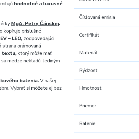
 milujú
hodnotné a luxusné
Číslovaná emisia
lérky
MgA. Petry Čánskej
.
 kopíruje príslušné
Certifikát
EV – LEO,
zodpovedajúci
 strana orámovaná
Materiál
 textu,
ktorý môže mať
i sa medze nekladú. Jediným
Rýdzosť
kového balenia.
V našej
ebra. Vybrať si môžete aj bez
Hmotnosť
Priemer
Balenie