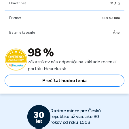
Hmotnosť
31,1 g
Priemer
35 x 52 mm
Balenie kapsule
Áno
98 %
zákazníkov nás odporúča na základe recenzií
portálu Heureka.sk
Prečítať hodnotenia
Razíme mince pre Českú
republiku už viac ako 30
rokov od roku 1993