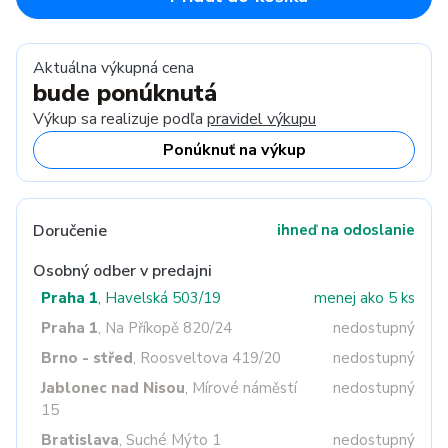
Aktuálna výkupná cena
bude ponúknutá
Výkup sa realizuje podľa
pravidel výkupu
Ponúknuť na výkup
Doručenie
ihneď na odoslanie
Osobný odber v predajni
Praha 1
, Havelská 503/19
menej ako 5 ks
Praha 1
, Na Příkopě 820/24
nedostupný
Brno - střed
, Roosveltova 419/20
nedostupný
Jablonec nad Nisou
, Mírové náměstí
nedostupný
15
Bratislava
, Suché Mýto 1
nedostupný