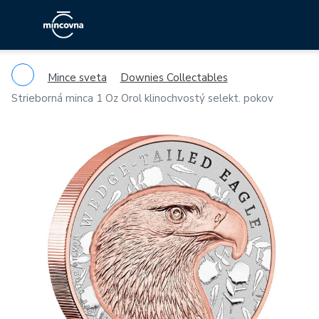
Mince sveta
Downies Collectables
Strieborná minca 1 Oz Orol klinochvostý selekt. pokov
Previous
Ne