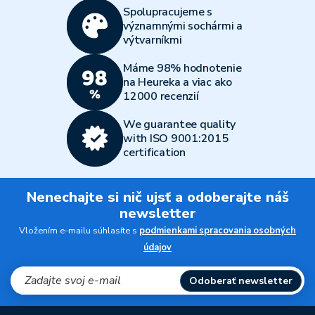
Spolupracujeme s
významnými sochármi a
výtvarníkmi
Máme 98% hodnotenie
na Heureka a viac ako
12000 recenzií
We guarantee quality
with ISO 9001:2015
certification
Nenechajte si nič ujsť a odoberajte náš
newsletter
Vložením e-mailu súhlasíte s
podmienkami spracovania osobných
údajov
Odoberať newsletter