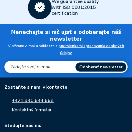
We guarantee quality
with ISO 9001:2015
certification
Nenechajte si nič ujsť a odoberajte náš
newsletter
Vložením e-mailu súhlasíte s
podmienkami spracovania osobných
údajov
Odoberať newsletter
Zostaňte s nami v kontakte
+421 940 644 668
Kontaktný formulár
Sledujte nás na: