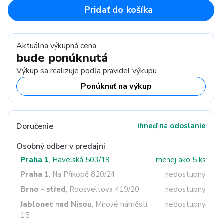
Pridať do košíka
Aktuálna výkupná cena
bude ponúknutá
Výkup sa realizuje podľa
pravidel výkupu
Ponúknuť na výkup
Doručenie
ihneď na odoslanie
Osobný odber v predajni
Praha 1
, Havelská 503/19
menej ako 5 ks
Praha 1
, Na Příkopě 820/24
nedostupný
Brno - střed
, Roosveltova 419/20
nedostupný
Jablonec nad Nisou
, Mírové náměstí
nedostupný
15