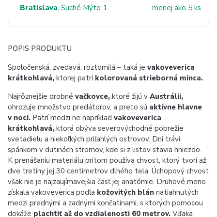
Bratislava
, Suché Mýto 1
menej ako 5 ks
POPIS PRODUKTU
Spoločenská, zvedavá, roztomilá – taká je
vakoveverica
krátkohlavá,
ktorej patrí
kolorovaná strieborná minca.
Najrôznejšie drobné
vačkovce,
ktoré žijú v
Austrálii,
ohrozuje množstvo predátorov, a preto sú
aktívne hlavne
v noci.
Patrí medzi ne napríklad
vakoveverica
krátkohlavá,
ktorá obýva severovýchodné pobrežie
svetadielu a niekoľkých priľahlých ostrovov. Dni trávi
spánkom v dutinách stromov, kde si z listov stavia hniezdo.
K prenášaniu materiálu pritom používa chvost, ktorý tvorí až
dve tretiny jej 30 centimetrov dlhého tela. Úchopový chvost
však nie je najzaujímavejšia časť jej anatómie. Druhové meno
získala vakoveverica podľa
kožovitých blán
natiahnutých
medzi prednými a zadnými končatinami, s ktorých pomocou
dokáže
plachtiť až do vzdialenosti 60 metrov.
Vďaka