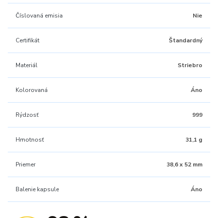
Číslovaná emisia
Nie
Certifikát
Štandardný
Materiál
Striebro
Kolorovaná
Áno
Rýdzosť
999
Hmotnosť
31,1 g
Priemer
38,6 x 52 mm
Balenie kapsule
Áno