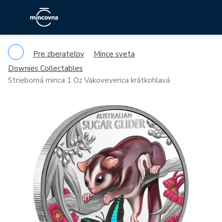
Pre zberateľov
Mince sveta
Downies Collectables
Strieborná minca 1 Oz Vakoveverica krátkohlavá
Previous
Ne