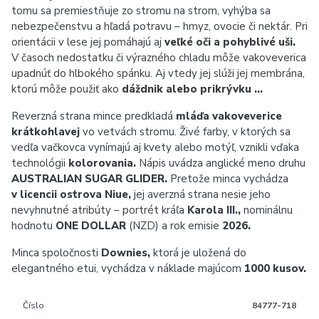
tomu sa premiestňuje zo stromu na strom, vyhýba sa
nebezpečenstvu a hľadá potravu – hmyz, ovocie či nektár. Pri
orientácii v lese jej pomáhajú aj
veľké oči a pohyblivé uši.
V časoch nedostatku či výrazného chladu môže vakoveverica
upadnúť do hlbokého spánku. Aj vtedy jej slúži jej membrána,
ktorú môže použiť ako
dáždnik alebo prikrývku …
Reverzná strana mince predkladá
mláďa vakoveverice
krátkohlavej
vo vetvách stromu. Živé farby, v ktorých sa
vedľa vačkovca vynímajú aj kvety alebo motýľ, vznikli vďaka
technológii
kolorovania.
Nápis uvádza anglické meno druhu
AUSTRALIAN SUGAR GLIDER.
Pretože minca vychádza
v licencii ostrova Niue,
jej averzná strana nesie jeho
nevyhnutné atribúty – portrét kráľa
Karola III.,
nominálnu
hodnotu
ONE DOLLAR
(NZD) a rok emisie
2026.
Minca spoločnosti
Downies,
ktorá je uložená do
elegantného etui, vychádza v náklade majúcom
1000 kusov.
Číslo
84777-718