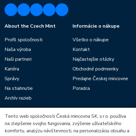
About the Czech Mint
Informácie o nákupe
Profil spoločnosti
Všetko o nákupe
Naša výroba
Kontakt
Naši partneri
Najčastejšie otázky
Kariéra
Obchodné podmienky
Správy
Predajne Českej mincovne
Na stiahnutie
Poradca
Archív razieb
Tento web spoločnosti Česká mincovna SK, s.r.o. používa
Medzi našich partnerov patria:
na zlepšenie svojho fungovania, zvýšenie užívateľského
komfortu, analýzu návštevnosti, na personalizáciu obsahu a