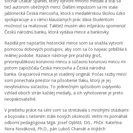
sochár Otakar Španiel, ktorý vytvoril mnoho medailí a stal sa
tiež autorom obežných mincí. Ďalším impulzom sa mi stala
jablonecká Česká mincovňa, ktorá s medailérskou školou úzko
spolupracuje a v rámci klauzúrnych prác dáva študentom
možnosť sa realizovať. Taktiež musím ako inšpiráciu spomenúť
Českú národnú banku, ktorá vydáva mince a bankovky.
Razidlá pre najstaršie historické mince som sa snažila vytvoriť
pomocou dobových postupov, aby som sa čo najviac priblížila k
reálnej podobe. Raziace nástroje pre pražský groš,
prvorepublikovú korunovú mincu a súčasnú korunovú mincu mi
potom zapožičala Česká mincovňa a Česká národná
banka. Grajciarová minca je vsadený originál. Počas razby mincí
som ponechala priestor na pôsobenie tlaku, ktorý je jej
nevyhnutnou súčasťou. To jedinečným spôsobom ovplyvnilo
vzhľad oboch strán každej medaily, a ich vyhotovenie je preto
neopakovateľné.
V priebehu práce na sérii som sa stretávala s mnohými otázkami
a bojovala s riešením stále nových okolností. Veľmi mi pomáhali
odborní pedagógovia MgA. Josef Oplištil, DiS., PhDr. Kateřina
Nora Nováková, Ph.D., pán Luboš Charvát a Vojtěch