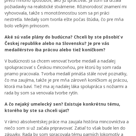
preto mnoho spôsobov, ako ju spracovať. Ja som sa držala
požiadavky na realistické stvárnenie. Rôznorodosť znamení mi
vyhovovala, takže s monotónnosťou som sa pri práci
nestretla. Medaily som tvorila ešte počas štúdia, čo pre mňa
bolo veľkým prínosom.
Aké sú vaše plány do budúcna? Chceli by ste pôsobiť v
Českej republike alebo na Slovensku? Je pre vás
medailérstvo iba prácou alebo tiež koníčkom?
V budúcnosti sa chcem venovať tvorbe medailí a naďalej
spolupracovať s Českou mincovňou, pre ktorú by som rada
priamo pracovala. Tvorba medailí prináša stále nové poznatky,
čo ma zaujíma, takže je pre mňa zároveň koníčkom aj prácou,
ktorá ma baví. Tiež ma aj naďalej láka spolupráca s nožiarmi a
rada by som sa venovala tvorbe rytín.
A čo nejaký umelecký sen? Existuje konkrétnu tému,
ktorého by ste sa chceli ujať?
V rámci absolventskej práce ma zaujala história mincovníctva a
niečo som si už začala pripravovať. Zatiaľ to však bude len do
zásuvky. Rada by som spracovala tému parných lokomotív a