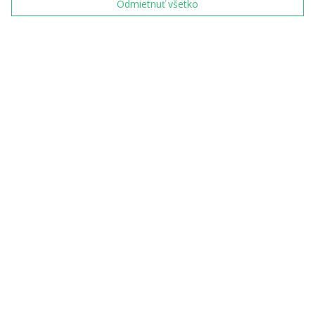
Odmietnuť všetko
Spolupracujú s nami
významní sochári a
výtvarníci
S našimi výrobkami
sa denne stretáva
10 miliónov ľudí
Garantujeme špičkovú
kvalitu s certifikáciou
ISO 9001:2015
Partneri Českej mincovne