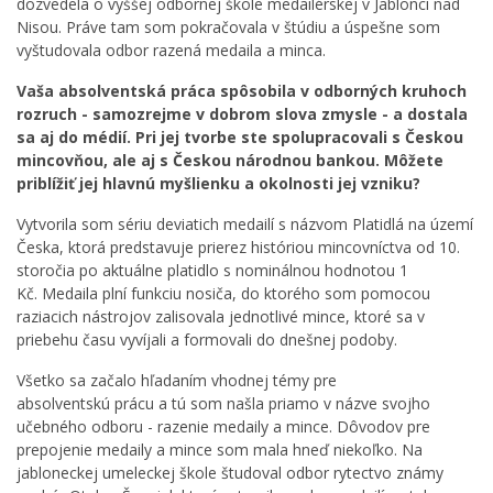
dozvedela o vyššej odbornej škole medailérskej v Jablonci nad
Nisou. Práve tam som pokračovala v štúdiu a úspešne som
vyštudovala odbor razená medaila a minca.
Vaša absolventská práca spôsobila v odborných kruhoch
rozruch - samozrejme v dobrom slova zmysle - a dostala
sa aj do médií. Pri jej tvorbe ste spolupracovali s Českou
mincovňou, ale aj s Českou národnou bankou. Môžete
priblížiť jej hlavnú myšlienku a okolnosti jej vzniku?
Vytvorila som sériu deviatich medailí s názvom Platidlá na území
Česka, ktorá predstavuje prierez históriou mincovníctva od 10.
storočia po aktuálne platidlo s nominálnou hodnotou 1
Kč. Medaila plní funkciu nosiča, do ktorého som pomocou
raziacich nástrojov zalisovala jednotlivé mince, ktoré sa v
priebehu času vyvíjali a formovali do dnešnej podoby.
Všetko sa začalo hľadaním vhodnej témy pre
absolventskú prácu a tú som našla priamo v názve svojho
učebného odboru - razenie medaily a mince. Dôvodov pre
prepojenie medaily a mince som mala hneď niekoľko. Na
jabloneckej umeleckej škole študoval odbor rytectvo známy