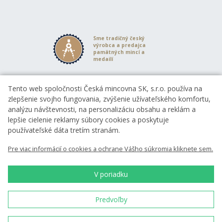
Sme tradičný český
výrobca a predajca
pamätných mincí a
medailí
Tento web spoločnosti Česká mincovna SK, s.r.o. používa na
Od roku 1993 razíme
mince pre Českú
zlepšenie svojho fungovania, zvýšenie užívateľského komfortu,
republiku
analýzu návštevnosti, na personalizáciu obsahu a reklám a
lepšie cielenie reklamy súbory cookies a poskytuje
používateľské dáta tretím stranám.
Sme s vami už 30 rokov
Pre viac informácií o cookies a ochrane Vášho súkromia kliknete sem.
od roku 1993
V poriadku
98 %
cez 4 000 recenzií
Predvoľby