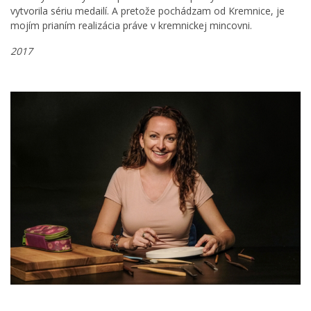
vytvorila sériu medailí. A pretože pochádzam od Kremnice, je
mojím prianím realizácia práve v kremnickej mincovni.
2017