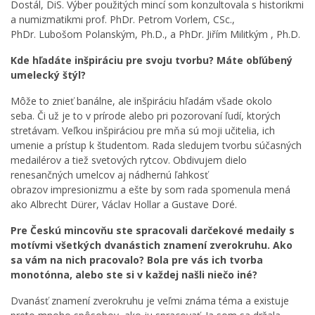
Dostál, DiS. Výber použitých mincí som konzultovala s historikmi
a numizmatikmi prof. PhDr. Petrom Vorlem, CSc.,
PhDr. Lubošom Polanským, Ph.D., a PhDr. Jiřím Militkým , Ph.D.
Kde hľadáte inšpiráciu pre svoju tvorbu? Máte obľúbený
umelecký štýl?
Môže to znieť banálne, ale inšpiráciu hľadám všade okolo
seba. Či už je to v prírode alebo pri pozorovaní ľudí, ktorých
stretávam. Veľkou inšpiráciou pre mňa sú moji učitelia, ich
umenie a prístup k študentom. Rada sledujem tvorbu súčasných
medailérov a tiež svetových rytcov. Obdivujem dielo
renesančných umelcov aj nádhernú ľahkosť
obrazov impresionizmu a ešte by som rada spomenula mená
ako Albrecht Dürer, Václav Hollar a Gustave Doré.
Pre Českú mincovňu ste spracovali darčekové medaily s
motívmi všetkých dvanástich znamení zverokruhu. Ako
sa vám na nich pracovalo? Bola pre vás ich tvorba
monotónna, alebo ste si v každej našli niečo iné?
Dvanásť znamení zverokruhu je veľmi známa téma a existuje