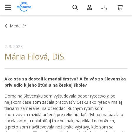
Medailér
2. 3. 2023
Mária Filová, DiS.
Ako ste sa dostali k medailérstvu? A čo vás zo Slovenska
priviedlo k jeho štúdiu na českej škole?
Doma na Slovensku som vyštudovala odbor rytectvo a po
nejakom čase som začala pracovať v Česku ako rytec v malej
tlačiarni zameranej na oceľotlač. Ručným rytím som
zhotovovala razidlá určené pre reliéfnu tlač. Rytina ma bavila a
chcela som ju uplatniť aj trochu inak, napríklad na nožoch,
a preto som navštevovala nožiarske výstavy, kde som sa