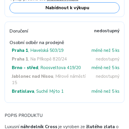
Nabídnout k výkupu
Doručení
nedostupný
Osobní odběr na prodejně
Praha 1
, Havelská 503/19
méně než 5 ks
Praha 1
, Na Příkopě 820/24
nedostupný
Brno - střed
, Roosveltova 419/20
méně než 5 ks
Jablonec nad Nisou
, Mírové náměstí
nedostupný
15
Bratislava
, Suché Mýto 1
méně než 5 ks
POPIS PRODUKTU
Luxusní
náhrdelník Cross
je vyroben ze
žlutého zlata
o