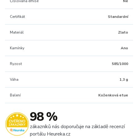
Číslovaná emise
Ne
Certifikát
Standardní
Materiál
Zlato
Kamínky
Ano
Ryzost
585/1000
Váha
1,3 g
Balení
Koženková etue
98 %
zákazníků nás doporučuje na základě recenzí
portálu Heureka.cz