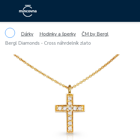
Dárky
Hodinky a šperky
ČM by Bergl
Bergl Diamonds - Cross náhrdelník zlato
Previous
Ne