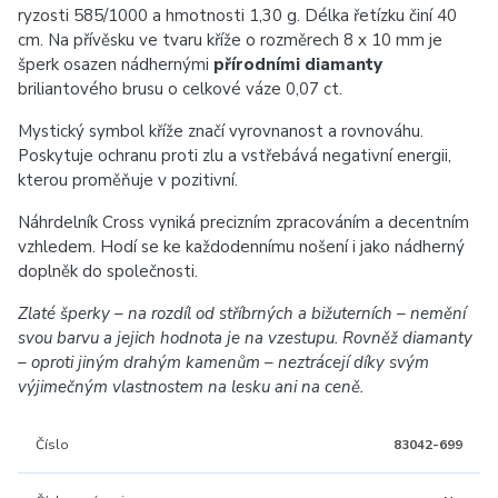
ryzosti 585/1000 a hmotnosti 1,30 g. Délka řetízku činí 40
cm. Na přívěsku ve tvaru kříže o rozměrech 8 x 10 mm je
šperk osazen nádhernými
přírodními diamanty
briliantového brusu o celkové váze 0,07 ct.
Mystický symbol kříže značí vyrovnanost a rovnováhu.
Poskytuje ochranu proti zlu a vstřebává negativní energii,
kterou proměňuje v pozitivní.
Náhrdelník Cross vyniká precizním zpracováním a decentním
vzhledem. Hodí se ke každodennímu nošení i jako nádherný
doplněk do společnosti.
Zlaté šperky – na rozdíl od stříbrných a bižuterních – nemění
svou barvu a jejich hodnota je na vzestupu. Rovněž diamanty
– oproti jiným drahým kamenům – neztrácejí díky svým
výjimečným vlastnostem na lesku ani na ceně.
Číslo
83042-699