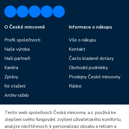
O České mincovně
Informace o nákupu
Profil společnosti
Vše o nákupu
Naše výroba
Kontakt
Naši partneři
Často kladené dotazy
Kariéra
Obchodní podmínky
Zprávy
Prodejny České mincovny
Ke stažení
Rádce
Archiv ražeb
Tento web společnosti Česká mincovna, a.s. používá ke
Mezi naše partnery patří:
zlepšení svého fungování, zvýšení uživatelského komfortu,
analýze návštěvnosti, k personalizaci obsahu a reklam a