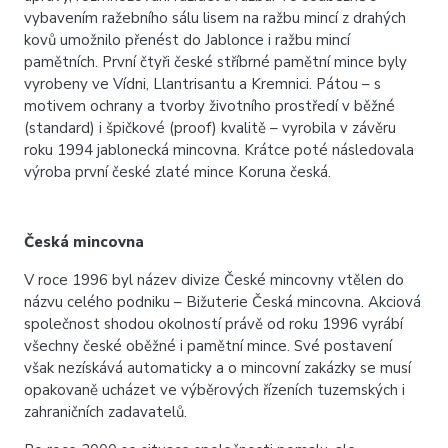
vybavením ražebního sálu lisem na ražbu mincí z drahých
kovů umožnilo přenést do Jablonce i ražbu mincí
pamětních. První čtyři české stříbrné pamětní mince byly
vyrobeny ve Vídni, Llantrisantu a Kremnici. Pátou – s
motivem ochrany a tvorby životního prostředí v běžné
(standard) i špičkové (proof) kvalitě – vyrobila v závěru
roku 1994 jablonecká mincovna. Krátce poté následovala
výroba první české zlaté mince Koruna česká.
Česká mincovna
V roce 1996 byl název divize České mincovny vtělen do
názvu celého podniku – Bižuterie Česká mincovna. Akciová
společnost shodou okolností právě od roku 1996 vyrábí
všechny české oběžné i pamětní mince. Své postavení
však nezískává automaticky a o mincovní zakázky se musí
opakovaně ucházet ve výběrových řízeních tuzemských i
zahraničních zadavatelů.