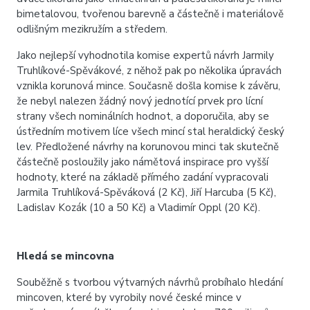
bimetalovou, tvořenou barevně a částečně i materiálově
odlišným mezikružím a středem.
Jako nejlepší vyhodnotila komise expertů návrh Jarmily
Truhlíkové-Spěvákové, z něhož pak po několika úpravách
vznikla korunová mince. Současně došla komise k závěru,
že nebyl nalezen žádný nový jednotící prvek pro lícní
strany všech nominálních hodnot, a doporučila, aby se
ústředním motivem líce všech mincí stal heraldický český
lev. Předložené návrhy na korunovou minci tak skutečně
částečně posloužily jako námětová inspirace pro vyšší
hodnoty, které na základě přímého zadání vypracovali
Jarmila Truhlíková-Spěváková (2 Kč), Jiří Harcuba (5 Kč),
Ladislav Kozák (10 a 50 Kč) a Vladimír Oppl (20 Kč).
Hledá se mincovna
Souběžně s tvorbou výtvarných návrhů probíhalo hledání
mincoven, které by vyrobily nové české mince v