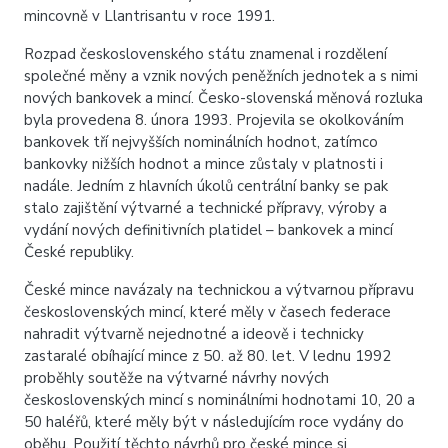
mincovně v Llantrisantu v roce 1991.
Rozpad československého státu znamenal i rozdělení
společné měny a vznik nových peněžních jednotek a s nimi
nových bankovek a mincí. Česko-slovenská měnová rozluka
byla provedena 8. února 1993. Projevila se okolkováním
bankovek tří nejvyšších nominálních hodnot, zatímco
bankovky nižších hodnot a mince zůstaly v platnosti i
nadále. Jedním z hlavních úkolů centrální banky se pak
stalo zajištění výtvarné a technické přípravy, výroby a
vydání nových definitivních platidel – bankovek a mincí
České republiky.
České mince navázaly na technickou a výtvarnou přípravu
československých mincí, které měly v časech federace
nahradit výtvarně nejednotné a ideově i technicky
zastaralé obíhající mince z 50. až 80. let. V lednu 1992
proběhly soutěže na výtvarné návrhy nových
československých mincí s nominálními hodnotami 10, 20 a
50 haléřů, které měly být v následujícím roce vydány do
oběhu. Použití těchto návrhů pro české mince si