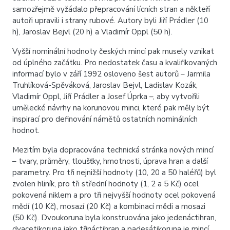
samozřejmě vyžádalo přepracování lícních stran a někteří
autoři upravili i strany rubové. Autory byli Jiří Prádler (10
h), Jaroslav Bejvl (20 h) a Vladimír Oppl (50 h).
Vyšší nominální hodnoty českých mincí pak musely vznikat
od úplného začátku. Pro nedostatek času a kvalifikovaných
informací bylo v září 1992 osloveno šest autorů – Jarmila
Truhlíková-Spěváková, Jaroslav Bejvl, Ladislav Kozák,
Vladimír Oppl, Jiří Prádler a Josef Úprka –, aby vytvořili
umělecké návrhy na korunovou minci, které pak měly být
inspirací pro definování námětů ostatních nominálních
hodnot.
Mezitím byla dopracována technická stránka nových mincí
– tvary, průměry, tloušťky, hmotnosti, úprava hran a další
parametry. Pro tři nejnižší hodnoty (10, 20 a 50 haléřů) byl
zvolen hliník, pro tři střední hodnoty (1, 2 a 5 Kč) ocel
pokovená niklem a pro tři nejvyšší hodnoty ocel pokovená
mědí (10 Kč), mosazí (20 Kč) a kombinací mědi a mosazi
(50 Kč). Dvoukoruna byla konstruována jako jedenáctihran,
dvacetikoruna jako třináctihran a padesátikoruna je mincí