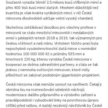
Současně vyrazila téměř 2,5 milionu kusů stříbrných mincí a
přes 400 tisíc kusů mincí zlatých. Mnohem důležitější než
kvantita je však kvalita vyráběných mincí, v níž Česká
mincovna dlouhodobě udržuje velmi vysoký standard.
Skutečnou zatěžkávací zkouškou pro všechny profese v
mincovně se stalo množství mincovních i medailových
emisí v jubilejních letech 2018 a 2019, tak významných pro
českou státnost a naši měnu. Vrcholem těchto prací byla
nepochybně vysokohmotnostní zlatá mince s nominální
hodnotou 100 000 000 Kč o průměru 535 mm a
hmotnosti 130 kg, kterou vyrobila Česká mincovna v
kooperaci se dvěma zahraničními partnery, a stala se tak
jednou z nemnoha světových mincoven, které měly
příležitost se zabývat podobným gigantickým projektem.
Česká mincovna však nemůže usnout na vavřínech. Čekají ji
obměna lisu na rozmnožování ražebních nástrojů,
modernizace dalšího přípravného a výrobního zařízení a
pravděpodobně i vybudování linky na povrchovou úpravu
střížků před ražbou. A každý nezávislý návštěvník by České