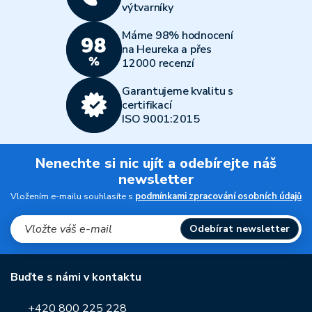
výtvarníky
Máme 98% hodnocení
na Heureka a přes
12000 recenzí
Garantujeme kvalitu s
certifikací
ISO 9001:2015
Nenechte si nic ujít a odebírejte náš
newsletter
Vložením e-mailu souhlasíte s
podmínkami zpracování osobních údajů
Odebírat newsletter
Buďte s námi v kontaktu
+420 800 225 228