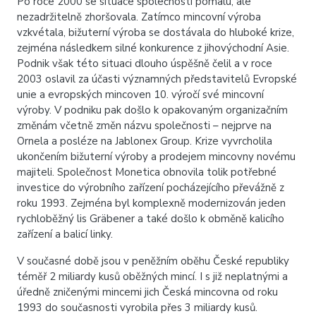
Po roce 2000 se situace společnosti pomalu, ale
nezadržitelně zhoršovala. Zatímco mincovní výroba
vzkvétala, bižuterní výroba se dostávala do hluboké krize,
zejména následkem silné konkurence z jihovýchodní Asie.
Podnik však této situaci dlouho úspěšně čelil a v roce
2003 oslavil za účasti významných představitelů Evropské
unie a evropských mincoven 10. výročí své mincovní
výroby. V podniku pak došlo k opakovaným organizačním
změnám včetně změn názvu společnosti – nejprve na
Ornela a posléze na Jablonex Group. Krize vyvrcholila
ukončením bižuterní výroby a prodejem mincovny novému
majiteli. Společnost Monetica obnovila tolik potřebné
investice do výrobního zařízení pocházejícího převážně z
roku 1993. Zejména byl komplexně modernizován jeden
rychloběžný lis Gräbener a také došlo k obměně kalicího
zařízení a balicí linky.
V současné době jsou v peněžním oběhu České republiky
téměř 2 miliardy kusů oběžných mincí. I s již neplatnými a
úředně zničenými mincemi jich Česká mincovna od roku
1993 do současnosti vyrobila přes 3 miliardy kusů.