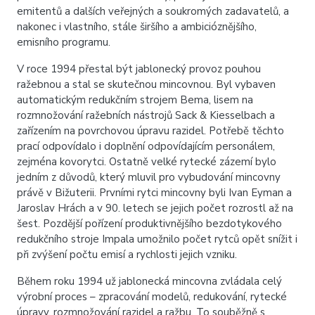
emitentů a dalších veřejných a soukromých zadavatelů, a
nakonec i vlastního, stále širšího a ambicióznějšího,
emisního programu.
V roce 1994 přestal být jablonecký provoz pouhou
ražebnou a stal se skutečnou mincovnou. Byl vybaven
automatickým redukčním strojem Bema, lisem na
rozmnožování ražebních nástrojů Sack & Kiesselbach a
zařízením na povrchovou úpravu razidel. Potřebě těchto
prací odpovídalo i doplnění odpovídajícím personálem,
zejména kovorytci. Ostatně velké rytecké zázemí bylo
jedním z důvodů, který mluvil pro vybudování mincovny
právě v Bižuterii. Prvními rytci mincovny byli Ivan Eyman a
Jaroslav Hrách a v 90. letech se jejich počet rozrostl až na
šest. Pozdější pořízení produktivnějšího bezdotykového
redukčního stroje Impala umožnilo počet rytců opět snížit i
při zvýšení počtu emisí a rychlosti jejich vzniku.
Během roku 1994 už jablonecká mincovna zvládala celý
výrobní proces – zpracování modelů, redukování, rytecké
úpravy, rozmnožování razidel a ražbu. To souběžně s