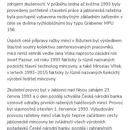
zdrojem zkušeností. V průběhu ledna až května 1993 byly
provedeny potřebné stavební práce a jablonecká ražebna
byla postupně vybavena nezbytným základním zařízením v
čele se dvěma rychloběžnými lisy typu Gräbener MPU
156.
Úspěch celé přípravy ražby mincí v Bižuterii byl výsledkem
šťastné souhry kolektivu zainteresovaných pracovníků,
mezi nimiž sehráli vedle Jana Vízka naprosto zásadní roli
Josef Pazour, od roku 1993 fakticky (v různě nazvaných
pozicích) hlavní technolog mincovny, a také Miroslav Vítek,
v letech 1993–2015 fakticky (v různě nazvaných funkcích)
výrobní ředitel mincovny.
Zkušební provoz byl v Jablonci nad Nisou zahájen 23.
června 1993 a o den později schválila Česká národní banka
vzorové odražky prvních ražených haléřových mincí. Provoz
byl slavnostně otevřen 1. července 1993. Vybudování
provozu ražebny mincí však bylo teprve začátkem cesty
jablonecké mincovny ke zvládnutí všech výrobních
požadavků České národní banky, později i zahraničních