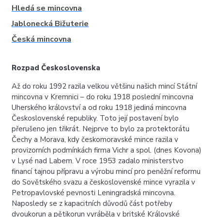
Hledá se mincovna
Jablonecká Bižuterie
Česká mincovna
Rozpad Československa
Až do roku 1992 razila velkou většinu našich mincí Státní
mincovna v Kremnici – do roku 1918 poslední mincovna
Uherského království a od roku 1918 jediná mincovna
Československé republiky. Toto její postavení bylo
přerušeno jen třikrát. Nejprve to bylo za protektorátu
Čechy a Morava, kdy českomoravské mince razila v
provizorních podmínkách firma Vichr a spol. (dnes Kovona)
v Lysé nad Labem. V roce 1953 zadalo ministerstvo
financí tajnou přípravu a výrobu mincí pro peněžní reformu
do Sovětského svazu a československé mince vyrazila v
Petropavlovské pevnosti Leningradská mincovna.
Naposledy se z kapacitních důvodů část potřeby
dvoukorun a pětikorun vyráběla v britské Královské