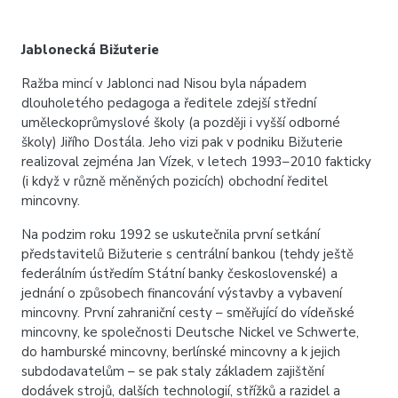
Jablonecká Bižuterie
Ražba mincí v Jablonci nad Nisou byla nápadem
dlouholetého pedagoga a ředitele zdejší střední
uměleckoprůmyslové školy (a později i vyšší odborné
školy) Jiřího Dostála. Jeho vizi pak v podniku Bižuterie
realizoval zejména Jan Vízek, v letech 1993–2010 fakticky
(i když v různě měněných pozicích) obchodní ředitel
mincovny.
Na podzim roku 1992 se uskutečnila první setkání
představitelů Bižuterie s centrální bankou (tehdy ještě
federálním ústředím Státní banky československé) a
jednání o způsobech financování výstavby a vybavení
mincovny. První zahraniční cesty – směřující do vídeňské
mincovny, ke společnosti Deutsche Nickel ve Schwerte,
do hamburské mincovny, berlínské mincovny a k jejich
subdodavatelům – se pak staly základem zajištění
dodávek strojů, dalších technologií, střížků a razidel a