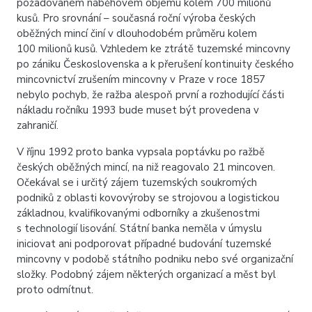
požadovaném náběhovém objemu kolem 700 milionů
kusů. Pro srovnání – současná roční výroba českých
oběžných mincí činí v dlouhodobém průměru kolem
100 milionů kusů. Vzhledem ke ztrátě tuzemské mincovny
po zániku Československa a k přerušení kontinuity českého
mincovnictví zrušením mincovny v Praze v roce 1857
nebylo pochyb, že ražba alespoň první a rozhodující části
nákladu ročníku 1993 bude muset být provedena v
zahraničí.
V říjnu 1992 proto banka vypsala poptávku po ražbě
českých oběžných mincí, na niž reagovalo 21 mincoven.
Očekával se i určitý zájem tuzemských soukromých
podniků z oblasti kovovýroby se strojovou a logistickou
základnou, kvalifikovanými odborníky a zkušenostmi
s technologií lisování. Státní banka neměla v úmyslu
iniciovat ani podporovat případné budování tuzemské
mincovny v podobě státního podniku nebo své organizační
složky. Podobný zájem některých organizací a měst byl
proto odmítnut.