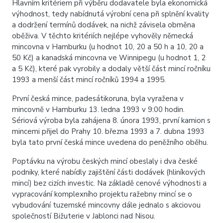
Hlavním kritériem při výběru dodavatele byla ekonomická
výhodnost, tedy nabídnutá výrobní cena při splnění kvality
a dodržení termínů dodávek, na nichž závisela obměna
oběživa. V těchto kritériích nejlépe vyhověly německá
mincovna v Hamburku (u hodnot 10, 20 a 50 h a 10, 20 a
50 Kč) a kanadská mincovna ve Winnipegu (u hodnot 1, 2
a 5 Kč), které pak vyrobily a dodaly větší část mincí ročníku
1993 a menší část mincí ročníků 1994 a 1995.
První česká mince, padesátikoruna, byla vyražena v
mincovně v Hamburku 13. ledna 1993 v 9:00 hodin.
Sériová výroba byla zahájena 8. února 1993, první kamion s
mincemi přijel do Prahy 10. března 1993 a 7. dubna 1993
byla tato první česká mince uvedena do peněžního oběhu.
Poptávku na výrobu českých mincí obeslaly i dva české
podniky, které nabídly zajištění části dodávek (hliníkových
mincí) bez cizích investic. Na základě cenové výhodnosti a
vypracování komplexního projektu ražebny mincí se o
vybudování tuzemské mincovny dále jednalo s akciovou
společností Bižuterie v Jablonci nad Nisou.