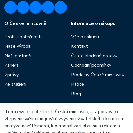
O České mincovně
Informace o nákupu
Profil společnosti
Vše o nákupu
Naše výroba
Kontakt
Naši partneři
Často kladené dotazy
Kariéra
Obchodní podmínky
Zprávy
Prodejny České mincovny
Ke stažení
Rádce
Blog
Tento web společnosti Česká mincovna, a.s. používá ke
Mezi naše partnery patří:
zlepšení svého fungování, zvýšení uživatelského komfortu,
analýze návštěvnosti, k personalizaci obsahu a reklam a