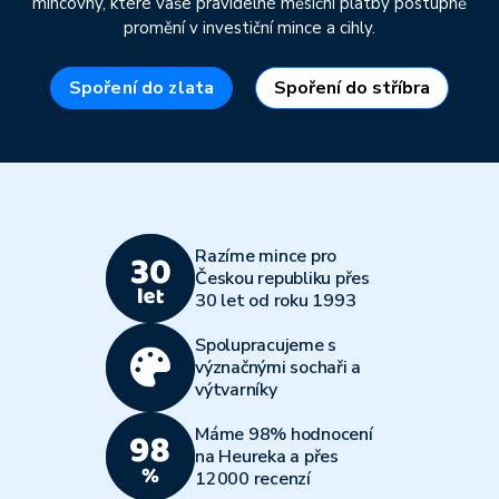
mincovny, které vaše pravidelné měsíční platby postupně
promění v investiční mince a cihly.
Spoření do zlata
Spoření do stříbra
Razíme mince pro
Českou republiku přes
30 let od roku 1993
Spolupracujeme s
význačnými sochaři a
výtvarníky
Máme 98% hodnocení
na Heureka a přes
12000 recenzí