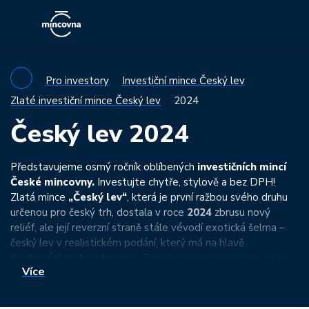
Pro investory
Investiční mince Český lev
Zlaté investiční mince Český lev
2024
Český lev 2024
Představujeme osmý ročník oblíbených
investičních mincí
České mincovny.
Investujte chytře, stylově a bez DPH!
Zlatá mince
„Český lev“
, která je první ražbou svého druhu
určenou pro český trh, dostala v roce
2024
zbrusu nový
reliéf, ale její reverzní straně stále vévodí exotická šelma –
český lev v realistickém podání, který má na hlavě
Svatováclavskou korunu
. Doplňkovým motivem je orlice,
Více
jež je syntézou svatováclavského, moravského a slezského
dravce.