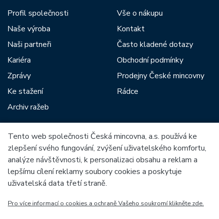
Profil společnosti
Vše o nákupu
Naše výroba
Kontakt
Naši partneři
Často kladené dotazy
Kariéra
Obchodní podmínky
Zprávy
Prodejny České mincovny
Ke stažení
Rádce
Archiv ražeb
Tento web společnosti Česká mincovna, a.s. používá ke
Mezi naše partnery patří:
zlepšení svého fungování, zvýšení uživatelského komfortu,
analýze návštěvnosti, k personalizaci obsahu a reklam a
lepšímu cílení reklamy soubory cookies a poskytuje
uživatelská data třetí straně.
Pro více informací o cookies a ochraně Vašeho soukromí klikněte zde.
Evropská unie
Evropský fond pro regionální rozvoj
OP Podnikání a inovace pro konkurenceschopnost