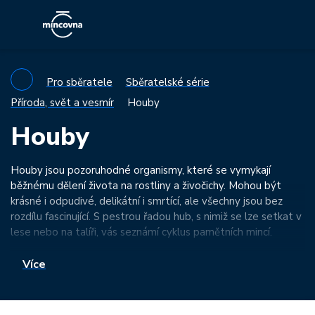
Pro sběratele
Sběratelské série
Příroda, svět a vesmír
Houby
Houby
Houby jsou pozoruhodné organismy, které se vymykají
běžnému dělení života na rostliny a živočichy. Mohou být
krásné i odpudivé, delikátní i smrtící, ale všechny jsou bez
rozdílu fascinující. S pestrou řadou hub, s nimiž se lze setkat v
lese nebo na talíři, vás seznámí cyklus pamětních mincí.
Více