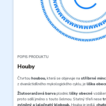
POPIS PRODUKTU
Houby
Čtvrtou
houbou,
která se objevuje na
stříbrné minc
z dvanáctidílného mykologického cyklu, je
liška obec
Žlutooranžová barva
plodnic
lišky obecné
vzdáleně
proto sdílí jméno s touto šelmou. Statný třeň nese
t
zvlněný a laločnatý klobouk.
Houba je jedlá,
chuť