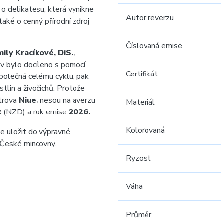
 o delikatesu, která vynikne
Autor reverzu
aké o cenný přírodní zdroj
Číslovaná emise
ily Kracíkové, DiS.
,
ev bylo docíleno s pomocí
Certifikát
společná celému cyklu, pak
stlin a živočichů. Protože
strova
Niue,
nesou na averzu
Materiál
R
(NZD) a rok emise
2026.
Kolorovaná
e uložit do výpravné
 České mincovny.
Ryzost
Váha
Průměr