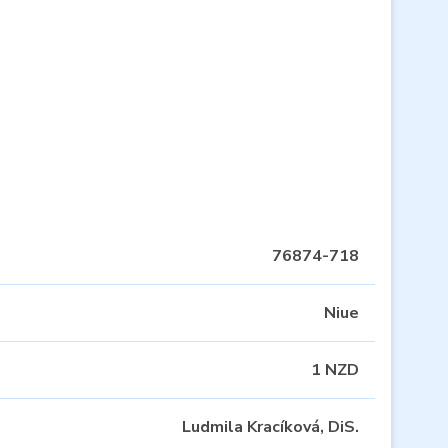
76874-718
Niue
1 NZD
Ludmila Kracíková, DiS.