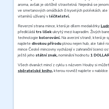
aroma, avšak je obtížně stravitelná. Nejedná se jenom
ve smetanových omáčkách či kyselých polévkách, ale t
vitamínů užívaný v
léčitelství.
Reverzní strana mince, která je dílem medailérky
Ludm
předkládá
trs lišek
ukrytý mezi kapradím. Živých bar
technologie
kolorování.
Na averzní straně, která je 
najdete
divokou přírodu
plnou nejen hub, ale také ro
mince České mincovny vycházejí v zahraniční licenci o
ještě jeho
státní znak,
nominální hodnotu
1 DOLLA
Všech dvanáct mincí z cyklu s názvem Houby si můžet
sběratelské knihy
,
kterou rovněž najdete v nabídce