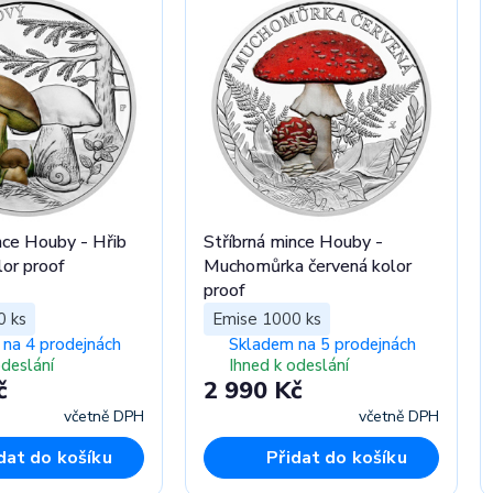
nce Houby - Hřib
Stříbrná mince Houby -
or proof
Muchomůrka červená kolor
proof
0 ks
Emise 1000 ks
na 4 prodejnách
Skladem na 5 prodejnách
odeslání
Ihned k odeslání
č
2 990 Kč
včetně DPH
včetně DPH
dat do košíku
Přidat do košíku