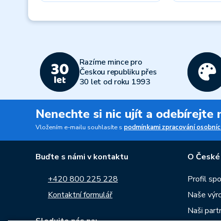
Previous
Razíme mince pro
Českou republiku přes
30 let od roku 1993
Nenechte si nic ujít a odebírejte
Vložením e-mailu souhlasíte s
podmínkami zpracování osobníc
Buďte s námi v kontaktu
O České
+420 800 225 228
Profil sp
Kontaktní formulář
Naše výr
Naši part