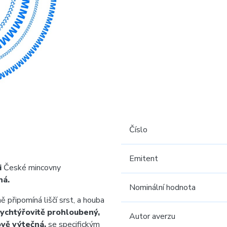
Číslo
Emitent
i
České mincovny
ná.
Nominální hodnota
 připomíná liščí srst, a houba
rychtýřovitě prohloubený,
Autor averzu
ově výtečná,
se specifickým