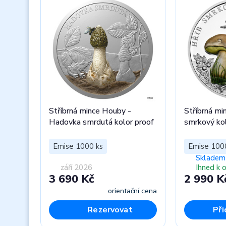
Stříbrná mince Houby -
Stříbrná mi
Hadovka smrdutá kolor proof
smrkový kol
Emise 1000 ks
Emise 100
Skladem 
září 2026
Ihned k 
3 690 Kč
2 990 K
orientační cena
Rezervovat
Při