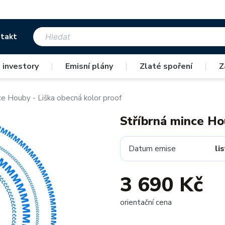
takt
 investory
|
Emisní plány
|
Zlaté spoření
|
Z
ce Houby - Liška obecná kolor proof
Stříbrná mince Ho
Datum emise
li
3 690 Kč
orientační cena