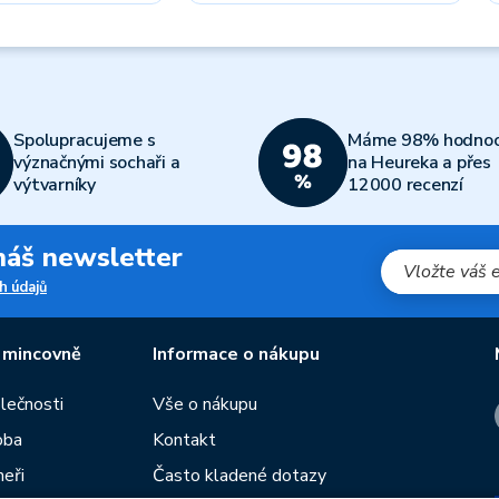
Spolupracujeme s
Máme 98% hodnoc
význačnými sochaři a
na Heureka a přes
výtvarníky
12000 recenzí
 náš newsletter
h údajů
 mincovně
Informace o nákupu
olečnosti
Vše o nákupu
oba
Kontakt
neři
Často kladené dotazy