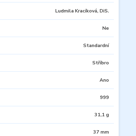
Ludmila Kracíková, DiS.
Ne
Standardní
Stříbro
Ano
999
31,1 g
37 mm