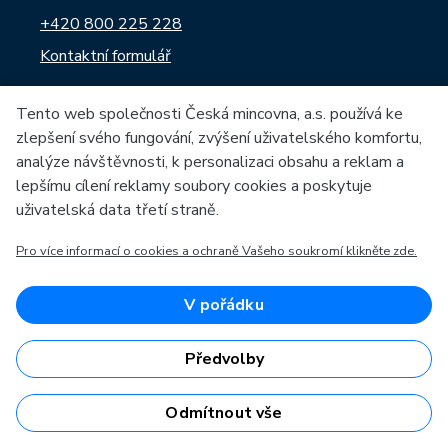
+420 800 225 228
Kontaktní formulář
Sledujte nás na:
Tento web společnosti Česká mincovna, a.s. používá ke
zlepšení svého fungování, zvýšení uživatelského komfortu,
analýze návštěvnosti, k personalizaci obsahu a reklam a
lepšímu cílení reklamy soubory cookies a poskytuje
uživatelská data třetí straně.
O České mincovně
Informace o nákupu
Pro více informací o cookies a ochraně Vašeho soukromí klikněte zde.
Profil společnosti
Vše o nákupu
Naše výroba
Kontakt
V pořádku
Naši partneři
Často kladené dotazy
Kariéra
Obchodní podmínky
Předvolby
Zprávy
Prodejny České mincovny
Odmítnout vše
Ke stažení
Rádce