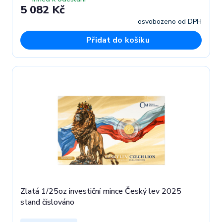
5 082 Kč
osvobozeno od DPH
Přidat do košíku
Zlatá 1/25oz investiční mince Český lev 2025
stand číslováno