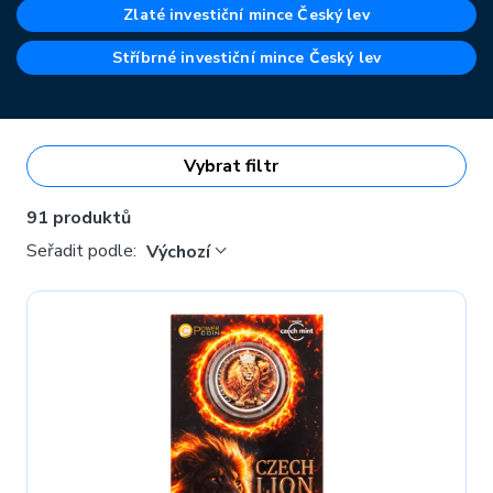
speciální kategorii na našem webu. Jak se vyvíjel jejich reliéf?
Zlaté investiční mince Český lev
Jak se zhodnotily investorům? Kolik variant vzniklo v
jednotlivých letech? To vše se dozvíte
Stříbrné investiční mince Český lev
zde
.
Vedle
jednorázového nákupu můžete do investičních mincí Český
lev také spořit prostřednictvím
zlatého spoření
.
Vybrat filtr
91 produktů
Seřadit podle:
Výchozí