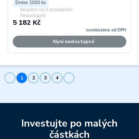
Emise 1000 ks
Skladem na 0 prodejnách
Nedostupný
5 182 Kč
osvobozeno od DPH
Nyní nedostupné
1
2
3
4
Investujte po malých
částkách