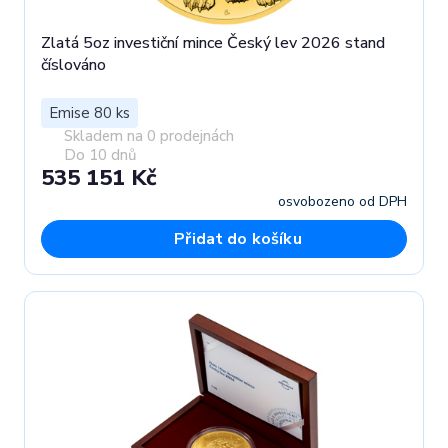
Zlatá 5oz investiční mince Český lev 2026 stand
číslováno
Emise 80 ks
Skladem na 0 prodejnách
Do 10 dnů
535 151 Kč
osvobozeno od DPH
Přidat do košíku