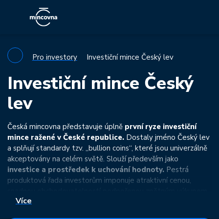
Pro investory
Investiční mince Český lev
Investiční mince Český
lev
Česká mincovna představuje úplně
první ryze investiční
mince ražené v České republice.
Dostaly jméno Český lev
a splňují standardy tzv. „bullion coins“, které jsou univerzálně
akceptovány na celém světě. Slouží především jako
investice a prostředek k uchování hodnoty.
Pestrá
produktová řada investorům imponuje atraktivní cenou,
snadnou obchodovatelností podpořenou zpětným výkupem
Více
i silným českým motivem.
Investiční mince Český lev jsou
vlajkovou lodí České mincovny, a proto jsme jim věnovali