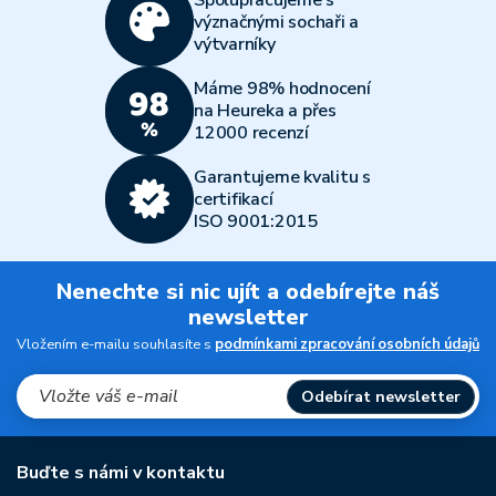
Spolupracujeme s
význačnými sochaři a
výtvarníky
Máme 98% hodnocení
na Heureka a přes
12000 recenzí
Garantujeme kvalitu s
certifikací
ISO 9001:2015
Nenechte si nic ujít a odebírejte náš
newsletter
Vložením e-mailu souhlasíte s
podmínkami zpracování osobních údajů
Odebírat newsletter
Buďte s námi v kontaktu