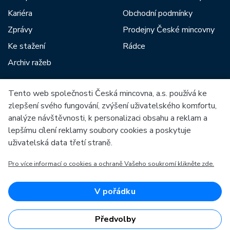
Kariéra
Obchodní podmínky
Zprávy
Prodejny České mincovny
Ke stažení
Rádce
Archiv ražeb
Tento web společnosti Česká mincovna, a.s. používá ke
Mezi naše partnery patří:
zlepšení svého fungování, zvýšení uživatelského komfortu,
analýze návštěvnosti, k personalizaci obsahu a reklam a
lepšímu cílení reklamy soubory cookies a poskytuje
uživatelská data třetí straně.
Pro více informací o cookies a ochraně Vašeho soukromí klikněte zde.
Evropská unie
Evropský fond pro regionální rozvoj
OP Podnikání a inovace pro konkurenceschopnost
Evropská unie
V pořádku
Evropský fond pro regionální rozvoj
Investice do vaší budoucnosti
Předvolby