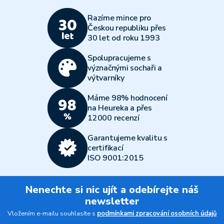
Razíme mince pro
Českou republiku přes
30 let od roku 1993
Spolupracujeme s
význačnými sochaři a
výtvarníky
Máme 98% hodnocení
na Heureka a přes
12000 recenzí
Garantujeme kvalitu s
certifikací
ISO 9001:2015
Nenechte si nic ujít a odebírejte náš
newsletter
Vložením e-mailu souhlasíte s
podmínkami zpracování osobních údajů