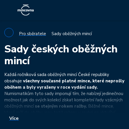
Pro sběratele
Sady oběžných mincí
Sady českých oběžných
mincí
Každá ročníková sada oběžných mincí České republiky
obsahuje
všechny současné platné mince, které neprošly
oběhem a byly vyraženy v roce vydání sady.
Numismatikům tyto sady imponují tím, že nabízejí jedinečnou
možnost jak do svých kolekcí získat kompletní řady vzácných
oběžných mincí
se stejným rokem ražby.
Běžné mince,
které míří do oběhu, jsou totiž raženy v reakci na aktuální
Více
potřebu státu a všechny nominální hodnoty se tudíž v
jednom roce téměř nikdy neobjeví.