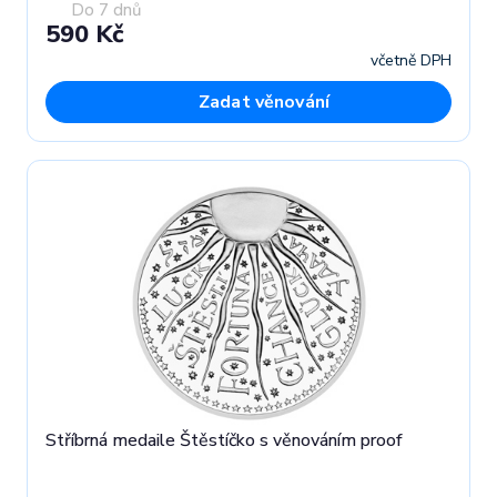
Do 7 dnů
590 Kč
včetně DPH
Zadat věnování
Stříbrná medaile Štěstíčko s věnováním proof