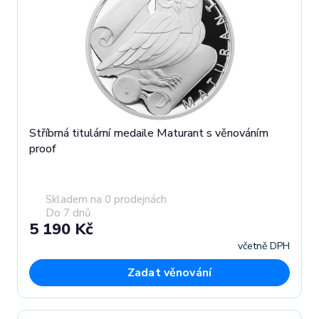
Stříbrná titulární medaile Maturant s věnováním
proof
Skladem na 0 prodejnách
Do 7 dnů
5 190 Kč
včetně DPH
Zadat věnování