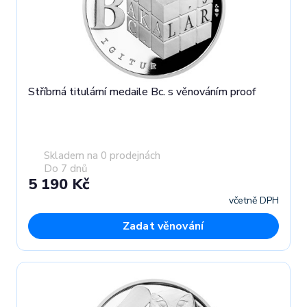
Stříbrná titulární medaile Bc. s věnováním proof
Skladem na 0 prodejnách
Do 7 dnů
5 190 Kč
včetně DPH
Zadat věnování