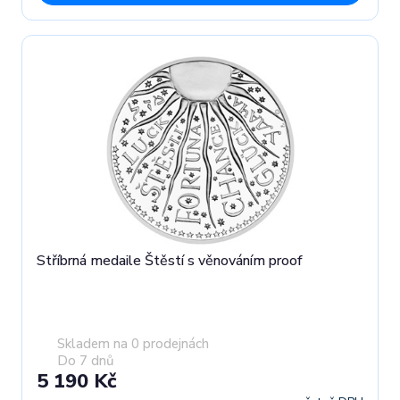
Stříbrná medaile Štěstí s věnováním proof
Skladem na 0 prodejnách
Do 7 dnů
5 190 Kč