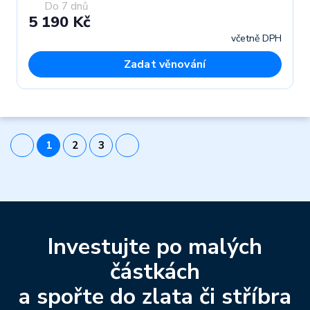
Do 7 dnů
5 190 Kč
včetně DPH
Zadat věnování
1
2
3
Investujte po malých
částkách
a spořte do zlata či stříbra