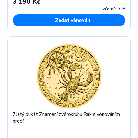
3 190 Kč
včetně DPH
Zadat věnování
Zlatý dukát Znamení zvěrokruhu Rak s věnováním
proof