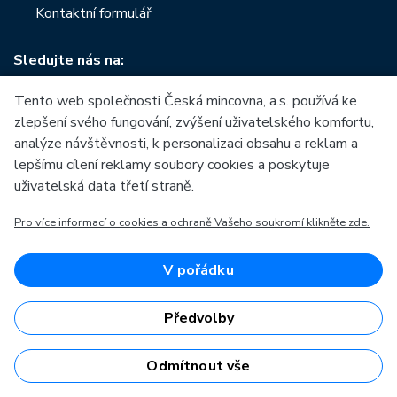
Kontaktní formulář
Sledujte nás na:
Tento web společnosti Česká mincovna, a.s. používá ke
zlepšení svého fungování, zvýšení uživatelského komfortu,
analýze návštěvnosti, k personalizaci obsahu a reklam a
O České mincovně
Informace o nákupu
lepšímu cílení reklamy soubory cookies a poskytuje
uživatelská data třetí straně.
Profil společnosti
Vše o nákupu
Naše výroba
Pro více informací o cookies a ochraně Vašeho soukromí klikněte zde.
Kontakt
Naši partneři
Často kladené dotazy
V pořádku
Kariéra
Obchodní podmínky
Zprávy
Prodejny České mincovny
Předvolby
Ke stažení
Rádce
Archiv ražeb
Odmítnout vše