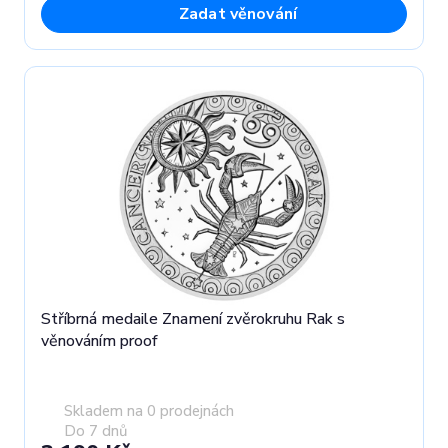
Zadat věnování
Stříbrná medaile Znamení zvěrokruhu Rak s
věnováním proof
Skladem na 0 prodejnách
Do 7 dnů