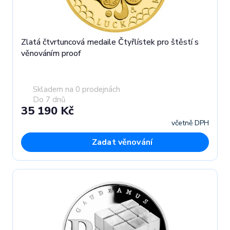
Zlatá čtvrtuncová medaile Čtyřlístek pro štěstí s
věnováním proof
Skladem na 0 prodejnách
Do 7 dnů
35 190 Kč
včetně DPH
Zadat věnování