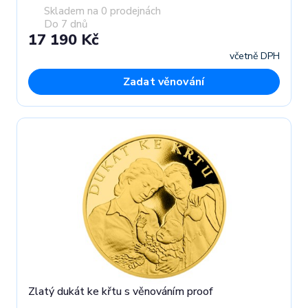
Skladem na 0 prodejnách
Do 7 dnů
17 190 Kč
včetně DPH
Zadat věnování
Zlatý dukát ke křtu s věnováním proof