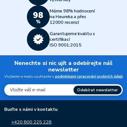
Máme 98% hodnocení
na Heureka a přes
12000 recenzí
Garantujeme kvalitu s
certifikací
ISO 9001:2015
Nenechte si nic ujít a odebírejte náš
newsletter
Vložením e-mailu souhlasíte s
podmínkami zpracování osobních údajů
Odebírat newsletter
Buďte s námi v kontaktu
+420 800 225 228