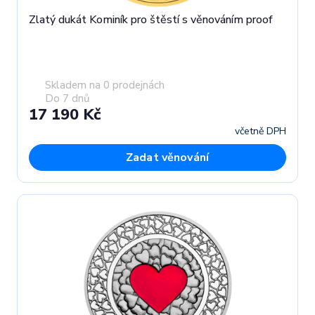
Zlatý dukát Kominík pro štěstí s věnováním proof
Skladem na 0 prodejnách
Do 7 dnů
17 190 Kč
včetně DPH
Zadat věnování