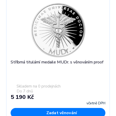
Stříbrná titulární medaile MUDr. s věnováním proof
Skladem na 0 prodejnách
Do 7 dnů
5 190 Kč
včetně DPH
Zadat věnování