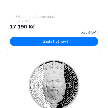
Skladem na 0 prodejnách
Do 7 dnů
17 190 Kč
včetně DPH
Zadat věnování