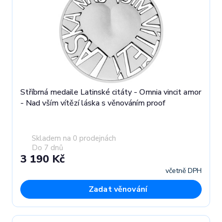
Stříbrná medaile Latinské citáty - Omnia vincit amor
- Nad vším vítězí láska s věnováním proof
Skladem na 0 prodejnách
Do 7 dnů
3 190 Kč
včetně DPH
Zadat věnování