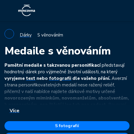
Dárky
S věnováním
Medaile s věnováním
Pamětní medaile s takzvanou personifikací
představují
hodnotný dárek pro výjimečné životní události, na který
vyryjeme
text
nebo
fotografii
dle vašeho přání.
Averzní
strana personifikovatelných medailí nese ražený reliéf,
přičemž v naší nabídce najdete dárkové motivy určené
novorozeným miminkům, novomanželům, absolventům,
k narozeninám, pro štěstí i jen tak pro radost.
Reverzní
Více
strana pak předkládá prázdný prostor pro rytinu.
Pokud si z následující nabídky ražených motivů nevyberete,
S fotografií
nabízíme i medaile s
oboustrannou personifikací
.
Ty mají