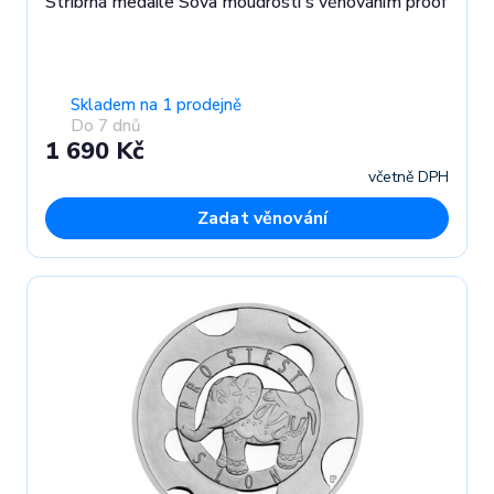
Stříbrná medaile Sova moudrosti s věnováním proof
Skladem na 1 prodejně
Do 7 dnů
1 690 Kč
včetně DPH
Zadat věnování