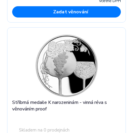
včetně DPH
Zadat věnování
Stříbrná medaile K narozeninám - vinná réva s
věnováním proof
Skladem na 0 prodejnách