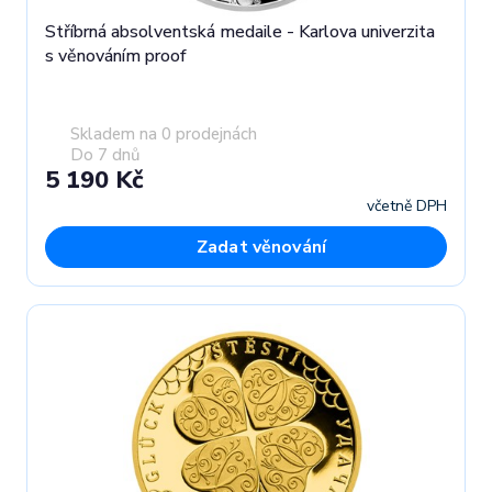
Stříbrná absolventská medaile - Karlova univerzita
s věnováním proof
Skladem na 0 prodejnách
Do 7 dnů
5 190 Kč
včetně DPH
Zadat věnování