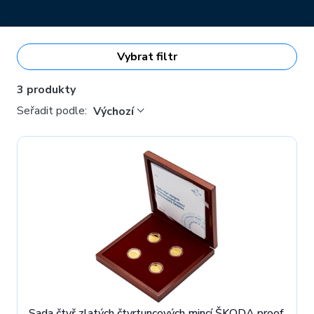
Vybrat filtr
3 produkty
Seřadit podle:
Výchozí
Sada čtyř zlatých čtvrtuncových mincí ŠKODA proof