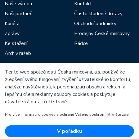
Naše výroba
Kontakt
Naši partneři
Často kladené dotazy
Kariéra
Obchodní podmínky
Zprávy
Prodejny České mincovny
Ke stažení
Rádce
Archiv ražeb
Tento web společnosti Česká mincovna, a.s. používá ke
Mezi naše partnery patří:
zlepšení svého fungování, zvýšení uživatelského komfortu,
analýze návštěvnosti, k personalizaci obsahu a reklam a
lepšímu cílení reklamy soubory cookies a poskytuje
uživatelská data třetí straně.
Pro více informací o cookies a ochraně Vašeho soukromí klikněte zde.
Evropská unie
Evropský fond pro regionální rozvoj
OP Podnikání a inovace pro konkurenceschopnost
Evropská unie
V pořádku
Evropský fond pro regionální rozvoj