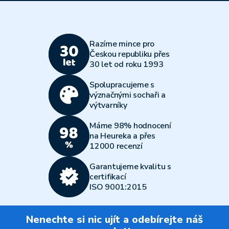
Razíme mince pro
Českou republiku přes
30 let od roku 1993
Spolupracujeme s
význačnými sochaři a
výtvarníky
Máme 98% hodnocení
na Heureka a přes
12000 recenzí
Garantujeme kvalitu s
certifikací
ISO 9001:2015
Nenechte si nic ujít a odebírejte náš