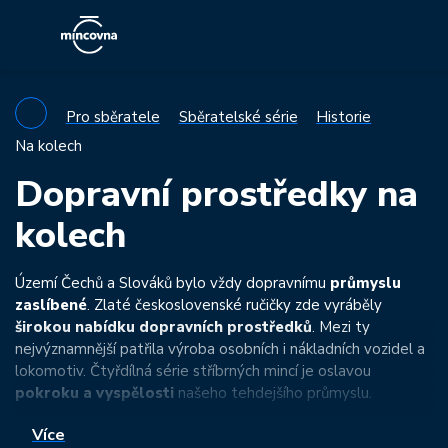
Pro sběratele
Sběratelské série
Historie
Na kolech
Dopravní prostředky na
kolech
Území Čechů a Slováků bylo vždy dopravnímu
průmyslu
zaslíbené
. Zlaté československé ručičky zde vyráběly
širokou nabídku dopravních prostředků
. Mezi ty
nejvýznamnější patřila výroba osobních i nákladních vozidel a
lokomotiv. Čtyřdílná série stříbrných mincí je oslavou
pokroku a vyspělosti
našeho tehdejšího průmyslu.
Více