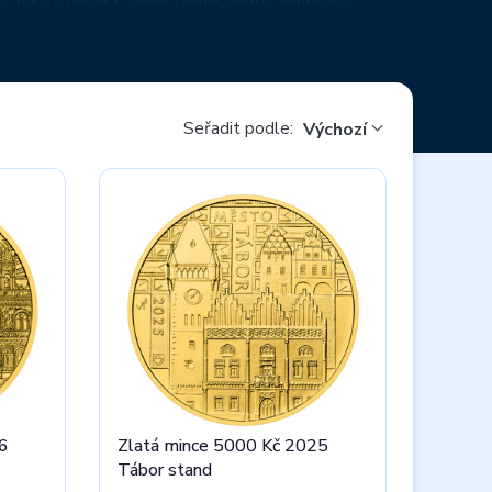
stních stavbách představuje cyklus věnovaný
o významných událostech našich dávných dějin
í a měnovou samostatností. Výhradním dodavatelem
Seřadit podle:
Výchozí
6
Zlatá mince 5000 Kč 2025
Tábor stand