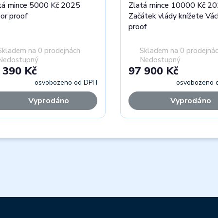
tá mince 5000 Kč 2025
Zlatá mince 10000 Kč 2
or proof
Začátek vlády knížete Vác
proof
Skladem na 0 prodejnách
Skladem na 0 prodejná
Nedostupný
Nedostupný
 390 Kč
97 900 Kč
osvobozeno od DPH
osvobozeno 
Vyprodáno
Vyprodáno