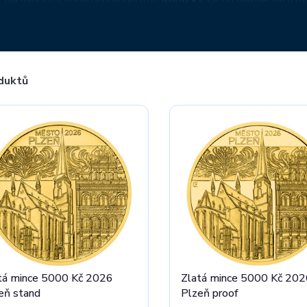
 Na mincích s nominální hodnotou
5000 Kč
se po výjimečných mo
ším hradům České republiky. Mince s hodnotou
10000 Kč
pak p
ou nejvýznamnější témata spojená s československou státnost
je Česká mincovna, která se věnuje i jejich prodeji.
duktů
tá mince 5000 Kč 2026
Zlatá mince 5000 Kč 202
eň stand
Plzeň proof