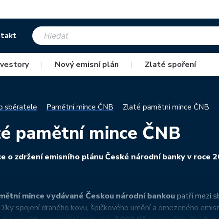
takt
nvestory
|
Nový emisní plán
|
Zlaté spoření
|
o sběratele
Pamětní mince ČNB
Zlaté pamětní mince ČNB
té pamětní mince ČNB
e o zdržení emisního plánu České národní banky v roce 
mětní mince vydávané Českou národní bankou
patří mezi s
 Díky spojení drahého kovu, špičkového umění a omezeného emisní