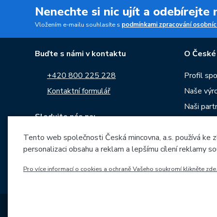
Nenechte si nic ujít a odebírejte
Vložením e-mailu souhlasíte s
podmínkami zpracování osobníc
Buďte s námi v kontaktu
O České
+420 800 225 228
Profil sp
Kontaktní formulář
Naše výr
Naši part
Sledujte nás na:
Kariéra
Zprávy
Tento web společnosti Česká mincovna, a.s. používá ke z
personalizaci obsahu a reklam a lepšímu cílení reklamy so
Ke stažen
Pro více informací o cookies a ochraně Vašeho soukromí klikněte zde