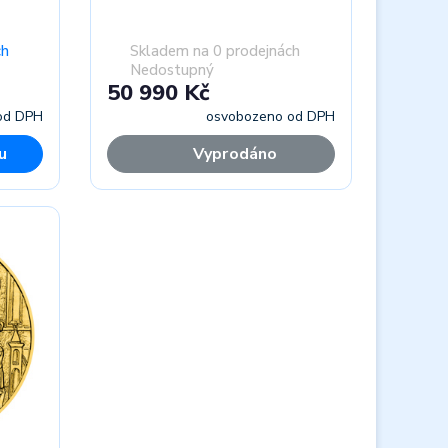
ch
Skladem na 0 prodejnách
Nedostupný
50 990 Kč
od DPH
osvobozeno od DPH
u
Vyprodáno