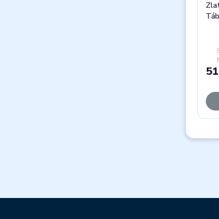
Zla
Táb
51