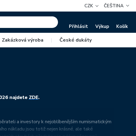
CZK
ČEŠTINA
Přihlásit
Výkup
Košík
Zakázková výroba
|
České dukáty
2026 najdete
ZDE
.
běrateli a investory k nejoblíbenějším numismatickým
ho nákladu jsou totiž nejen krásné, ale také