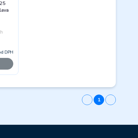
025
lava
ch
od DPH
1