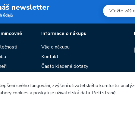
 náš newsletter
h údajů
 mincovně
Informace o nákupu
olečnosti
Vše o nákupu
oba
Kontakt
neři
Často kladené dotazy
Obchodní podmínky
Prodejny České mincovny
lepšení svého fungování, zvýšení uživatelského komfortu, analýz
ubory cookies a poskytuje uživatelská data třetí straně.
í
Rádce
Blog
.
Česká mincovna, a.s. © 1993 - 2026