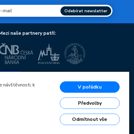
Odebírat newsletter
Mezi naše partnery patří:
Evropská unie
Evropský fond pro regionální rozvoj
OP Podnikání a inovace pro konkurenceschopnost
e návštěvnosti, k
V pořádku
Evropská unie
Evropský fond pro regionální rozvoj
Investice do vaší budoucnosti
Předvolby
Odmítnout vše