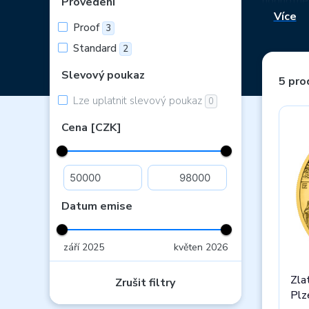
hodnotné.
Provedení
Více
nejznáměj
Proof
3
připomen
Standard
2
mincí ČNB 
Slevový poukaz
5 pro
Lze uplatnit slevový poukaz
0
Cena [CZK]
Datum emise
září 2025
květen 2026
Zla
Zrušit filtry
Plz