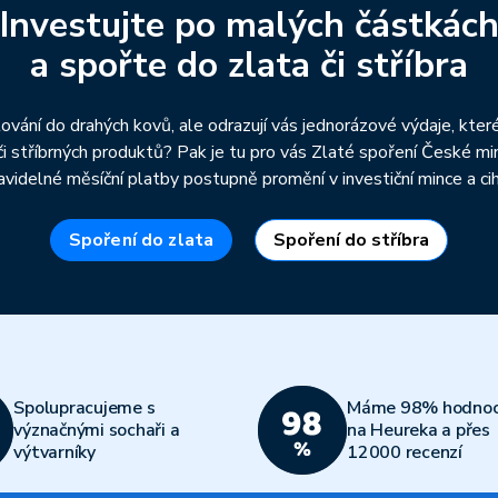
Investujte po malých částkác
a spořte do zlata či stříbra
ování do drahých kovů, ale odrazují vás jednorázové výdaje, kter
či stříbrných produktů? Pak je tu pro vás Zlaté spoření České mi
avidelné měsíční platby postupně promění v investiční mince a cih
Spoření do zlata
Spoření do stříbra
Spolupracujeme s
Máme 98% hodnoc
význačnými sochaři a
na Heureka a přes
výtvarníky
12000 recenzí