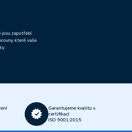
h
é jsou zapotřebí
ncovny, které vaše
ly.
ení
Garantujeme kvalitu s
certifikací
ISO 9001:2015