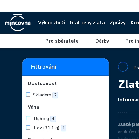
Výkup zboží
Graf ceny zlata
Zprávy
Kon
Pro sběratele
|
Dárky
|
Pro i
Filtrování
Pr
Zla
Dostupnost
Skladem
2
Informac
Váha
-----
15,55 g
4
Zlaté pa
1 oz (31,1 g)
1
artiklům.