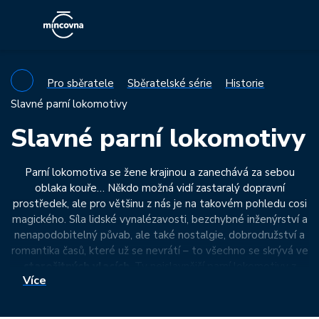
Pro sběratele
Sběratelské série
Historie
Slavné parní lokomotivy
Slavné parní lokomotivy
Parní lokomotiva se žene krajinou a zanechává za sebou
oblaka kouře… Někdo možná vidí zastaralý dopravní
prostředek, ale pro většinu z nás je na takovém pohledu cosi
magického. Síla lidské vynalézavosti, bezchybné inženýrství a
nenapodobitelný půvab, ale také nostalgie, dobrodružství a
romantika časů, které už se nevrátí – to všechno se skrývá ve
starožitných vlacích
. Ty nejslavnější parní lokomotivy z
Více
celého světa připomíná cyklus
pamětních mincí
.