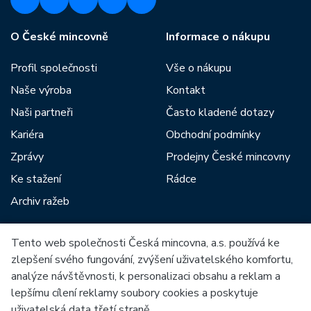
O České mincovně
Informace o nákupu
Profil společnosti
Vše o nákupu
Naše výroba
Kontakt
Naši partneři
Často kladené dotazy
Kariéra
Obchodní podmínky
Zprávy
Prodejny České mincovny
Ke stažení
Rádce
Archiv ražeb
Tento web společnosti Česká mincovna, a.s. používá ke
Mezi naše partnery patří:
zlepšení svého fungování, zvýšení uživatelského komfortu,
analýze návštěvnosti, k personalizaci obsahu a reklam a
lepšímu cílení reklamy soubory cookies a poskytuje
uživatelská data třetí straně.