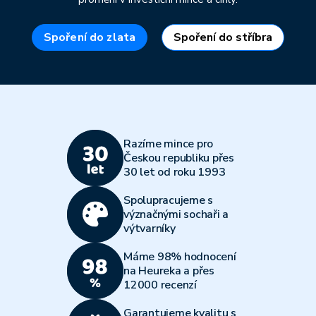
Spoření do zlata
Spoření do stříbra
Razíme mince pro
Českou republiku přes
30 let od roku 1993
Spolupracujeme s
význačnými sochaři a
výtvarníky
Máme 98% hodnocení
na Heureka a přes
12000 recenzí
Garantujeme kvalitu s