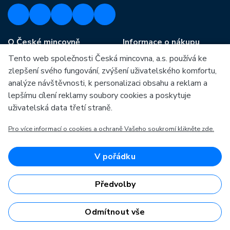
O České mincovně
Informace o nákupu
Tento web společnosti Česká mincovna, a.s. používá ke
Profil společnosti
Vše o nákupu
zlepšení svého fungování, zvýšení uživatelského komfortu,
Naše výroba
Kontakt
analýze návštěvnosti, k personalizaci obsahu a reklam a
lepšímu cílení reklamy soubory cookies a poskytuje
Naši partneři
Často kladené dotazy
uživatelská data třetí straně.
Kariéra
Obchodní podmínky
Pro více informací o cookies a ochraně Vašeho soukromí klikněte zde.
Zprávy
Prodejny České mincovny
Ke stažení
Rádce
V pořádku
Archiv ražeb
Předvolby
Mezi naše partnery patří:
Odmítnout vše