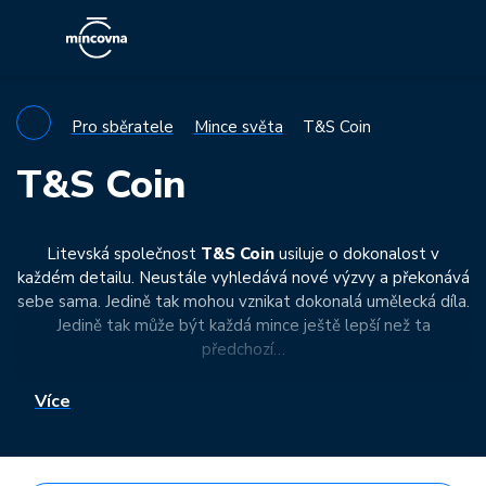
Pro sběratele
Mince světa
T&S Coin
T&S Coin
Litevská společnost
T&S Coin
usiluje o dokonalost v
každém detailu. Neustále vyhledává nové výzvy a překonává
sebe sama. Jedině tak mohou vznikat dokonalá umělecká díla.
Jedině tak může být každá mince ještě lepší než ta
předchozí…
Více