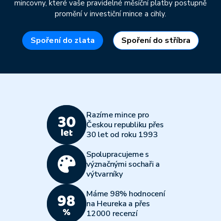
mincovny, které vaše pravidelné měsíční platby postupně
promění v investiční mince a cihly.
Spoření do zlata
Spoření do stříbra
Razíme mince pro
Českou republiku přes
30 let od roku 1993
Spolupracujeme s
význačnými sochaři a
výtvarníky
Máme 98% hodnocení
na Heureka a přes
12000 recenzí