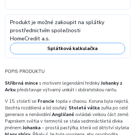
Produkt je možné zakoupit na splátky
prostřednictvím společnosti
HomeCredit a.s.
Splátková kalkulačka
POPIS PRODUKTU
Stříbrná mince
s motivem legendární hrdinky
Johanky z
Arku
představuje výtvarný unikát i sběratelskou raritu.
V 15. století se
Francie
topila v chaosu. Koruna byla nejistá,
šlechta rozdělená a lid zoufalý.
Stoletá válka
zuřila po celé
generace a nenávidění
Angličané
ovládali velkou část země.
Paprskem světla v temnotě se stala sedmnáctiletá dívka
jménem
Johanka
– prostá pastýřka, která od dětství slyšela
hlasy shůry.
Říkaly jí, že byla vyvolena, aby osvobodila