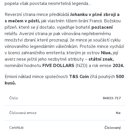
popela však povstala nesmrtelná legenda…
Reverzní strana mince předkládá
Johanku v plné zbroji a
s mečem v pěsti,
jak vlastním tělem brání Francii. Božskou
přízeň, které se jí dostalo, vyjadřuje bohaté
pozlacení
reliéfu. Averzní strana je pak věnována nepřebernému
množství zbraní, které prozrazují, že mince je součástí cyklu
věnovaného legendárním válečníkům. Protože mince vychází
v licenci zahraničního emitenta, kterým je ostrov
Niue,
její
averz nese ještě jeho nezbytné atributy –
státní znak,
nominální hodnotu
FIVE DOLLARS
(NZD) a rok emise
2024.
Emisní náklad mince společnosti
T&S Coin
čítá pouhých
500
kusů.
Číslo
84633-717
Číslovaná emise
Ne
Certifikát
Číslovaný