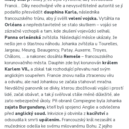
Francii… Díky neochvějné víře a nevysvětlitelné autoritě se jí
podařilo přesvědčit
dauphina Karla,
následníka
francouzského trůnu, aby jí svěřil
velení vojska.
Vytáhla na
Orléans
a nepředstavitelné se stalo skutkem – vojáci se
zázračně vzchopili a tam, kde zkušení vojevůdci selhali,
Panna orleánská
zvítězila. Následující měsíce ukázaly, že
nešlo jen o šťastnou náhodu. Johanka zvítězila u Tourelles,
Jargeau, Meung, Beaugency, Patay, Auxerre, Troyes,
Châlons, … a nakonec dosáhla
Remeše
– francouzského
korunovačního města. Dauphin zde byl korunován
králem
Karlem VII.,
a získal tak rozhodující převahu nad svým
anglickým soupeřem. Francie znovu našla ztracenou víru
a odvahu, ale nad Johankou se začala stahovat mračna.
Nevděčný panovník se dívky, kterou zbožňovali vojáci i prostí
lidé, začal obávat, a tak jí svěřoval stále méně důležité, ale
zato nebezpečné úkoly. Při obraně Compiegne byla Johanka
zajata Burgunďany,
kteří byli spojenci Anglie a odvlečena
před
anglický soud.
Inkvizice ji obvinila z
kacířství
a
odsoudila k smrti
upálením.
Francouzský král nezasáhl a
mučednice odešla ke svému milovanému Bohu. Z jejího