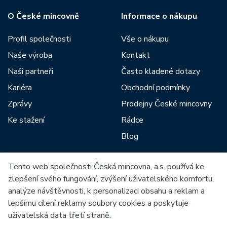
O České mincovně
Informace o nákupu
Profil společnosti
Vše o nákupu
Naše výroba
Kontakt
Naši partneři
Často kladené dotazy
Kariéra
Obchodní podmínky
Zprávy
Prodejny České mincovny
Ke stažení
Rádce
Blog
Tento web společnosti Česká mincovna, a.s. používá ke
Mezi naše partnery patří:
zlepšení svého fungování, zvýšení uživatelského komfortu,
analýze návštěvnosti, k personalizaci obsahu a reklam a
lepšímu cílení reklamy soubory cookies a poskytuje
uživatelská data třetí straně.