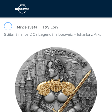
Mince světa
T&S Coin
Stříbrná mince 2 Oz Legendární bojovníci - Johanka z Arku
Previous
Ne