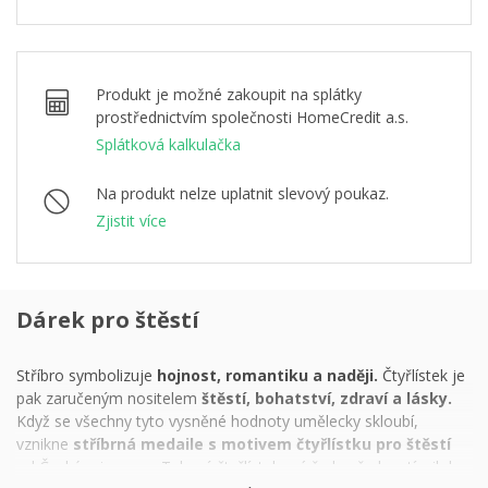
Produkt je možné zakoupit na splátky
prostřednictvím společnosti HomeCredit a.s.
Splátková kalkulačka
Na produkt nelze uplatnit slevový poukaz.
Zjistit více
Dárek pro štěstí
Stříbro symbolizuje
hojnost, romantiku a naději.
Čtyřlístek je
pak zaručeným nositelem
štěstí, bohatství, zdraví a lásky.
Když se všechny tyto vysněné hodnoty umělecky skloubí,
vznikne
stříbrná medaile s motivem čtyřlístku pro štěstí
od České mincovny. Takový čtyřlístek má řadu předností: nikdy