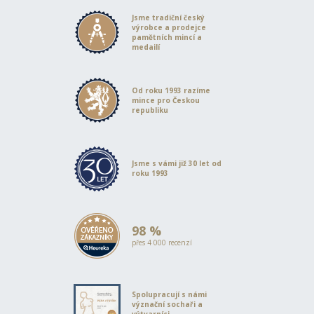
Jsme tradiční český
výrobce a prodejce
pamětních mincí a
medailí
Od roku 1993 razíme
mince pro Českou
republiku
Jsme s vámi již 30 let od
roku 1993
98 %
přes 4 000 recenzí
Spolupracují s námi
význační sochaři a
výtvarníci