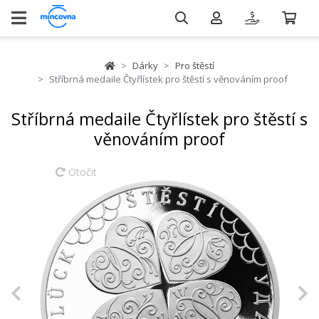
Dárky
Pro štěstí
Stříbrná medaile Čtyřlístek pro štěstí s věnováním proof
Stříbrná medaile Čtyřlístek pro štěstí s
věnováním proof
Otočit
Previous
N