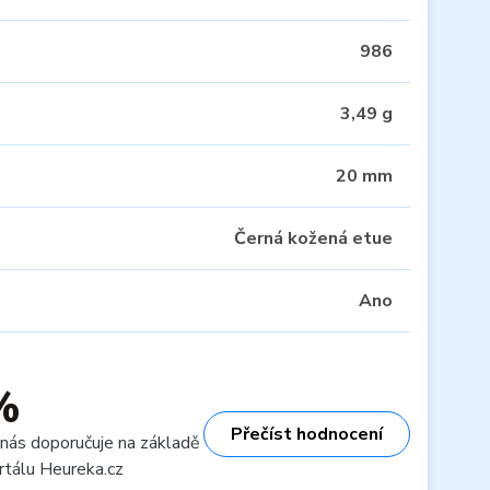
986
3,49 g
20 mm
Černá kožená etue
Ano
%
Přečíst hodnocení
 nás doporučuje na základě
rtálu Heureka.cz