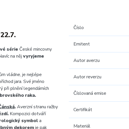
Číslo
22.7.
Emitent
vé série
České mincovny
Navíc na něj
vyryjeme
Autor averzu
ům vládne, je nejlépe
Autor reverzu
příchod jara. Své jméno
ý při plnění legendárních
Číslovaná emise
brovského raka.
Čánská
.
Averzní stranu ražby
Certifikát
zdí.
Kompozici dotváří
rologický symbol
a
Materiál
obným dekorem
je pak