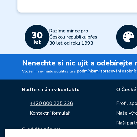
Razíme mince pro
Českou republiku přes
30 let od roku 1993
Nenechte si nic ujít a odebírejte
Vložením e-mailu souhlasíte s
podmínkami zpracování osobníc
Buďte s námi v kontaktu
O České
+420 800 225 228
Profil sp
Kontaktní formulář
Naše výr
Naši part
Sledujte nás na:
Kariéra