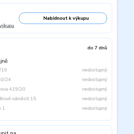
Nabídnout k výkupu
 výkupu
do 7 dnů
jně
3/19
nedostupný
20/24
nedostupný
tova 419/20
nedostupný
Mírové náměstí 15
nedostupný
o 1
nedostupný
upit na