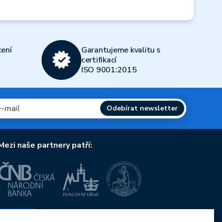
ení
Garantujeme kvalitu s
certifikací
ISO 9001:2015
Odebírat newsletter
Mezi naše partnery patří:
Evropská unie
Evropský fond pro regionální rozvoj