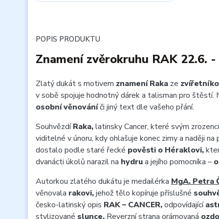
POPIS PRODUKTU
Znamení zvěrokruhu RAK 22.6. - 
Zlatý dukát s motivem
znamení Raka
ze
zvířetníko
v sobě spojuje hodnotný dárek a talisman pro štěstí. 
osobní věnování
či jiný text dle vašeho přání.
Souhvězdí
Raka,
latinsky Cancer, které svým zrozenc
viditelné v únoru, kdy ohlašuje konec zimy a naději na 
dostalo podle staré řecké
pověsti o Héraklovi,
kter
dvanácti úkolů narazil na
hydru
a jejího pomocníka –
o
Autorkou zlatého dukátu je medailérka
MgA. Petra 
věnovala
rakovi,
jehož tělo kopíruje příslušné
souhvě
česko-latinský opis
RAK – CANCER,
odpovídající
ast
stylizované
slunce.
Reverzní strana orámovaná
ozd