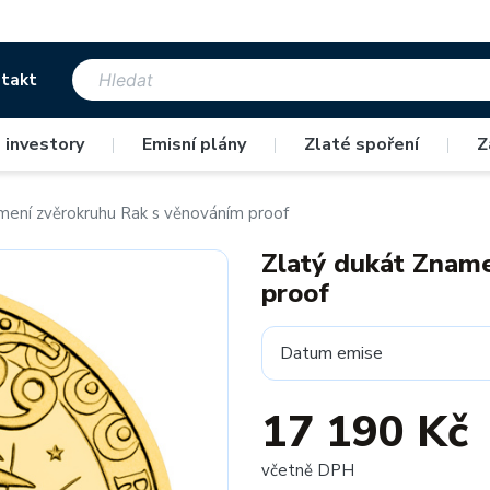
takt
 investory
|
Emisní plány
|
Zlaté spoření
|
Z
mení zvěrokruhu Rak s věnováním proof
Zlatý dukát Znam
proof
Datum emise
17 190 Kč
včetně DPH