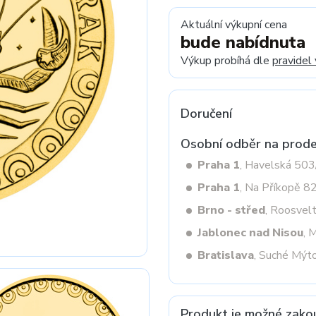
Aktuální výkupní cena
bude nabídnuta
Next
Výkup probíhá dle
pravidel
Doručení
Osobní odběr na prode
Praha 1
, Havelská 50
Praha 1
, Na Příkopě 8
Brno - střed
, Roosvel
Jablonec nad Nisou
, 
Bratislava
, Suché Mýt
Produkt je možné zako