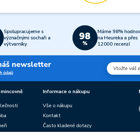
Spolupracujeme s
Máme 98% hodnoc
význačnými sochaři a
na Heureka a přes
výtvarníky
12000 recenzí
 náš newsletter
h údajů
 mincovně
Informace o nákupu
olečnosti
Vše o nákupu
oba
Kontakt
neři
Často kladené dotazy
Obchodní podmínky