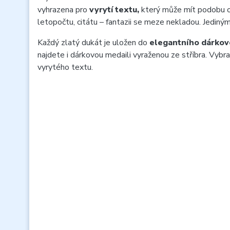
vyhrazena pro
vyrytí textu,
který může mít podobu o
letopočtu, citátu – fantazii se meze nekladou. Jediným
Každý zlatý dukát je uložen do
elegantního dárkov
najdete i dárkovou medaili vyraženou ze stříbra. Vybr
vyrytého textu.