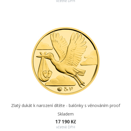
včetně DPH
věnování a porodní údaje miminka.
Zlatý dukát k narození dítěte - balónky s věnováním proof
Skladem
17 190 Kč
včetně DPH