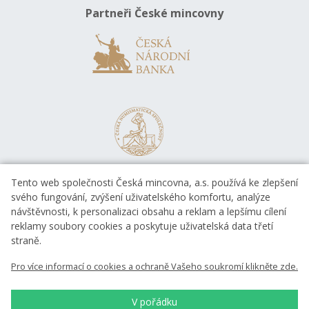
Partneři České mincovny
Tento web společnosti Česká mincovna, a.s. používá ke zlepšení
svého fungování, zvýšení uživatelského komfortu, analýze
návštěvnosti, k personalizaci obsahu a reklam a lepšímu cílení
reklamy soubory cookies a poskytuje uživatelská data třetí
straně.
EVROPSKÁ UNIE
Pro více informací o cookies a ochraně Vašeho soukromí klikněte zde.
Evropský fond pro regionální rozvoj
OP Podnikání a inovace pro konkurenceschopnost
EVROPSKÁ UNIE
V pořádku
Evropský fond pro regionální rozvoj