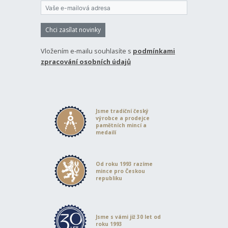
Chci zasílat novinky
Vložením e-mailu souhlasíte s
podmínkami
zpracování osobních údajů
Jsme tradiční český
výrobce a prodejce
pamětních mincí a
medailí
Od roku 1993 razíme
mince pro Českou
republiku
Jsme s vámi již 30 let od
roku 1993