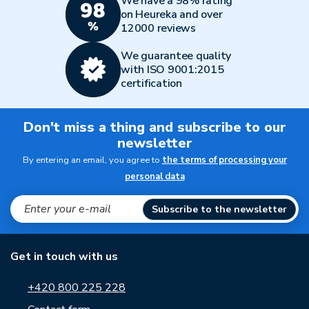
We have a 98% rating
on Heureka and over
12000 reviews
We guarantee quality
with ISO 9001:2015
certification
Don't miss a thing and subscribe to our
newsletter
By entering an email, you agree to
the terms of processing your
personal data
Subscribe to the newsletter
Get in touch with us
+420 800 225 228