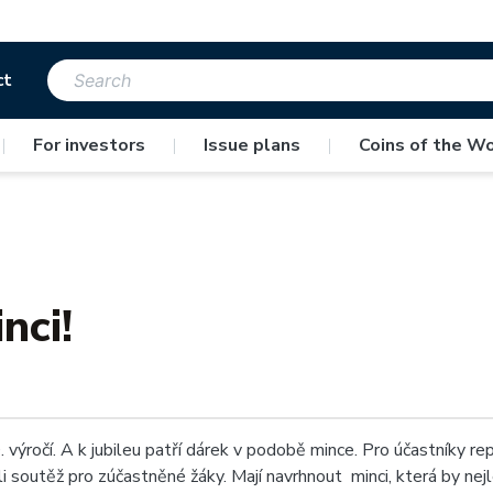
ct
|
For investors
|
Issue plans
|
Coins of the Wo
nci!
. výročí. A k jubileu patří dárek v podobě mince. Pro účastníky r
i soutěž pro zúčastněné žáky. Mají navrhnout minci, která by nej