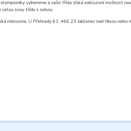
 s olympioniky vybereme a vaše třída získá exkluzivní možnost na
e celou svou třídu s sebou.
eská mincovna, U Přehrady 61, 466 23 Jablonec nad Nisou nebo 