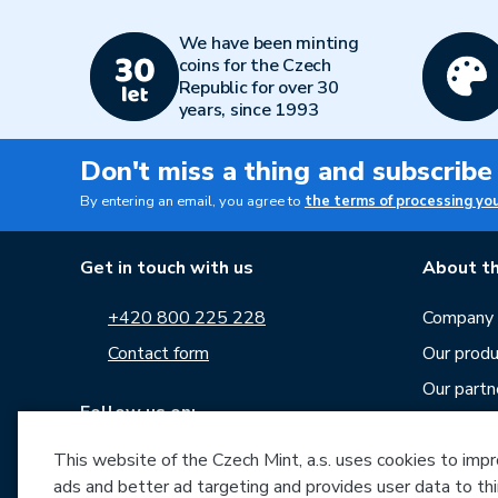
We have been minting
coins for the Czech
Republic for over 30
years, since 1993
Don't miss a thing and subscribe
By entering an email, you agree to
the terms of processing yo
Get in touch with us
About th
+420 800 225 228
Company p
Contact form
Our produ
Our partn
Follow us on:
Career
This website of the Czech Mint, a.s. uses cookies to improv
News
ads and better ad targeting and provides user data to thi
Downloa