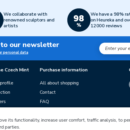
We collaborate with
We have a 98% ra
renowned sculptors and
on Heureka and ov
artists
12000 reviews
 to our newsletter
ur personal data
e Czech Mint
Purchase information
rofile
All about shopping
ction
Contact
ers
FAQ
Terms and conditions
e its functionality, increase user comfort, traffic analysis, to p
Our stores
rd parties.
ds
Guide