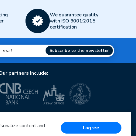
ting
We guarantee quality
er
with ISO 9001:2015
certification
Subscribe to the newsletter
Our partners include:
European Union
European Regional Development Fund
Operational Programme Enterprise and Innovations
ersonalize content and
I agree
for Competitiveness
European Union