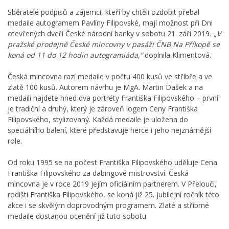
Sběratelé podpisů a zájemci, kteří by chtěli ozdobit přebal
medaile autogramem Pavlíny Filipovské, mají možnost při Dni
otevřených dveří České národní banky v sobotu 21. září 2019
. „V
pražské prodejně České mincovny v pasáži ČNB Na Příkopě se
koná od 11 do 12 hodin autogramiáda,“
doplnila Klimentová.
Česká mincovna razí medaile v počtu 400 kusů ve stříbře a ve
zlatě 100 kusů. Autorem návrhu je MgA. Martin Dašek a na
medaili najdete hned dva portréty Františka Filipovského – první
je tradiční a druhý, který je zároveň logem Ceny Františka
Filipovského, stylizovaný. Každá medaile je uložena do
speciálního balení, které představuje herce i jeho nejznámější
role.
Od roku 1995 se na počest Františka Filipovského uděluje Cena
Františka Filipovského za dabingové mistrovství. Česká
mincovna je v roce 2019 jejím oficiálním partnerem. V Přelouči,
rodišti Františka Filipovského, se koná již 25. jubilejní ročník této
akce i se skvělým doprovodným programem. Zlaté a stříbrné
medaile dostanou ocenění již tuto sobotu.