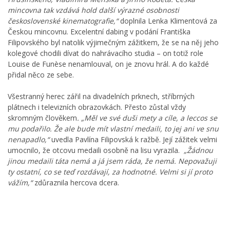
mincovna tak vzdává hold další výrazné osobnosti
československé kinematografie,“
doplnila Lenka Klimentová za
Českou mincovnu. Excelentní dabing v podání Františka
Filipovského byl natolik výjimečným zážitkem, že se na něj jeho
kolegové chodili dívat do nahrávacího studia – on totiž role
Louise de Funèse nenamlouval, on je znovu hrál. A do každé
přidal něco ze sebe.
Všestranný herec zářil na divadelních prknech, stříbrných
plátnech i televizních obrazovkách. Přesto zůstal vždy
skromným člověkem
. „Měl ve své duši mety a cíle, a leccos se
mu podařilo. Že ale bude mít vlastní medaili, to jej ani ve snu
nenapadlo,“
uvedla Pavlína Filipovská k ražbě. Její zážitek velmi
umocnilo, že otcovu medaili osobně na lisu vyrazila.
„Žádnou
jinou medaili táta nemá a já jsem ráda, že nemá. Nepovažuji
ty ostatní, co se teď rozdávají, za hodnotné. Velmi si jí proto
vážím,“
zdůraznila hercova dcera.