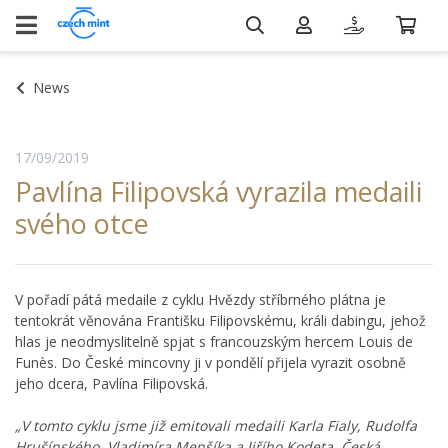
News
17/09/2019
Pavlína Filipovská vyrazila medaili
svého otce
V pořadí pátá medaile z cyklu Hvězdy stříbrného plátna je
tentokrát věnována Františku Filipovskému, králi dabingu, jehož
hlas je neodmyslitelně spjat s francouzským hercem Louis de
Funès. Do České mincovny ji v pondělí přijela vyrazit osobně
jeho dcera, Pavlína Filipovská.
„V tomto cyklu jsme již emitovali medaili Karla Fialy, Rudolfa
Hrušínského, Vladimíra Menšíka a Jiřího Kodeta. Česká