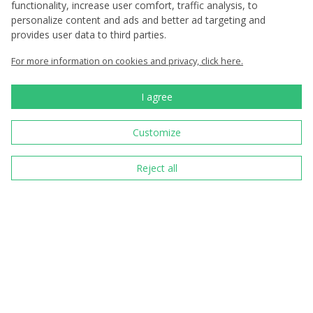
functionality, increase user comfort, traffic analysis, to
personalize content and ads and better ad targeting and
I want to receive news
provides user data to third parties.
By entering an email, you agree to
the terms
For more information on cookies and privacy, click here.
of processing your personal data
I agree
Customize
We are a traditional
Czech producer of
commemorative coins
Reject all
and medals.
Since 1993 we have
been minting
circulating coins for
the Czech state
We have been with you
for 30 years since 1993