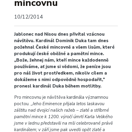
mincovnu
10/12/2014
Jablonec nad Nisou dnes přivítal vzácnou
návštěvu. Kardinál Dominik Duka tam dnes
požehnal České mincovně a všem lisům, které
produkují české oběžné a pamětní mince.
„Bože, žehnej nám, kteří mince každodenně
používáme, ať jsme si vědomi, že peníze jsou
pro náš život prostředkem, nikoliv cílem a
dokážeme s nimi odpovědně hospodařit,“
pronesl kardinál Duka během motlitby.
Pro mincovnu je návštěva kardinála významnou
poctou.
„Jeho Eminence přijala letos laskavou
záštitu nad dvojicí našich ražeb – zlaté a stříbrné
pamětní mince k 1200. výročí úmrtí Karla Velikého
jsme v lednu představili na mši celebrované právě
kardinálem; v září jsme pak uvedli opět zlaté a