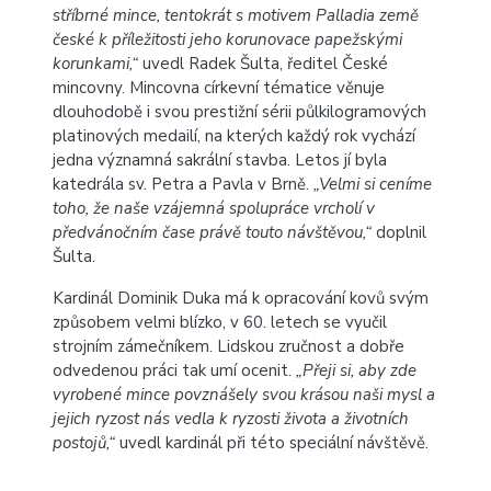
stříbrné mince, tentokrát s motivem Palladia země
české k příležitosti jeho korunovace papežskými
korunkami,“
uvedl Radek Šulta, ředitel České
mincovny. Mincovna církevní tématice věnuje
dlouhodobě i svou prestižní sérii půlkilogramových
platinových medailí, na kterých každý rok vychází
jedna významná sakrální stavba. Letos jí byla
katedrála sv. Petra a Pavla v Brně.
„Velmi si ceníme
toho, že naše vzájemná spolupráce vrcholí v
předvánočním čase právě touto návštěvou,“
doplnil
Šulta.
Kardinál Dominik Duka má k opracování kovů svým
způsobem velmi blízko, v 60. letech se vyučil
strojním zámečníkem. Lidskou zručnost a dobře
odvedenou práci tak umí ocenit.
„Přeji si, aby zde
vyrobené mince povznášely svou krásou naši mysl a
jejich ryzost nás vedla k ryzosti života a životních
postojů,“
uvedl kardinál při této speciální návštěvě.